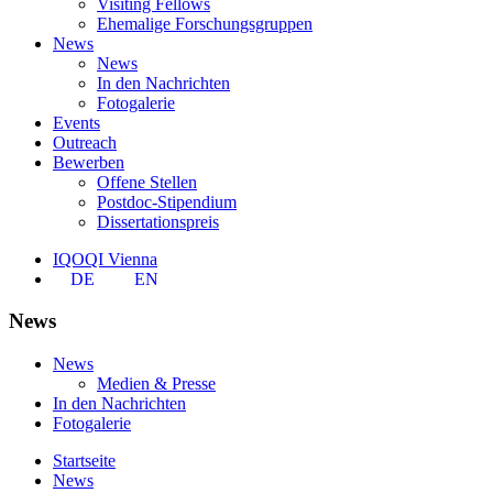
Visiting Fellows
Ehemalige Forschungsgruppen
News
News
In den Nachrichten
Fotogalerie
Events
Outreach
Bewerben
Offene Stellen
Postdoc-Stipendium
Dissertationspreis
IQOQI Vienna
DE
EN
News
News
Medien & Presse
In den Nachrichten
Fotogalerie
Startseite
News