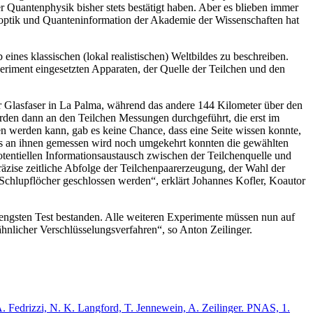
 Quantenphysik bisher stets bestätigt haben. Aber es blieben immer
noptik und Quanteninformation der Akademie der Wissenschaften hat
ines klassischen (lokal realistischen) Weltbildes zu beschreiben.
riment eingesetzten Apparaten, der Quelle der Teilchen und den
r Glasfaser in La Palma, während das andere 144 Kilometer über den
den dann an den Teilchen Messungen durchgeführt, die erst im
gen werden kann, gab es keine Chance, dass eine Seite wissen konnte,
was an ihnen gemessen wird noch umgekehrt konnten die gewählten
tentiellen Informationsaustausch zwischen der Teilchenquelle und
äzise zeitliche Abfolge der Teilchenpaarerzeugung, der Wahl der
hlupflöcher geschlossen werden“, erklärt Johannes Kofler, Koautor
rengsten Test bestanden. Alle weiteren Experimente müssen nun auf
nlicher Verschlüsselungsverfahren“, so Anton Zeilinger.
 A. Fedrizzi, N. K. Langford, T. Jennewein, A. Zeilinger. PNAS, 1.