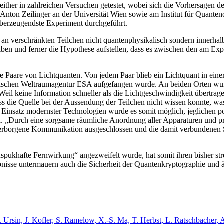
her in zahlreichen Versuchen getestet, wobei sich die Vorhersagen der
nton Zeilinger an der Universität Wien sowie am Institut für Quante
überzeugendste Experiment durchgeführt.
n verschränkten Teilchen nicht quantenphysikalisch sondern innerhalb e
en und ferner die Hypothese aufstellen, dass es zwischen den am Expe
 Paare von Lichtquanten. Von jedem Paar blieb ein Lichtquant in eine
päischen Weltraumagentur ESA aufgefangen wurde. An beiden Orten wur
 Weil keine Information schneller als die Lichtgeschwindigkeit übertra
ss die Quelle bei der Aussendung der Teilchen nicht wissen konnte, 
Einsatz modernster Technologien wurde es somit möglich, jeglichen po
n. „Durch eine sorgsame räumliche Anordnung aller Apparaturen und pr
rborgene Kommunikation ausgeschlossen und die damit verbundenen Sc
spukhafte Fernwirkung“ angezweifelt wurde, hat somit ihren bisher st
isse untermauern auch die Sicherheit der Quantenkryptographie und äh
R. Ursin, J. Kofler, S. Ramelow, X.-S. Ma, T. Herbst, L. Ratschbacher,