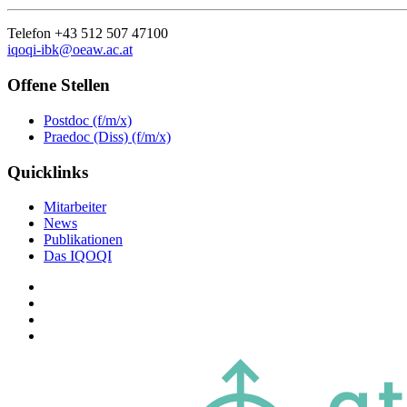
Telefon +43 512 507 47100
iqoqi-ibk@oeaw.ac.at
Offene Stellen
Postdoc (f/m/x)
Praedoc (Diss) (f/m/x)
Quicklinks
Mitarbeiter
News
Publikationen
Das IQOQI