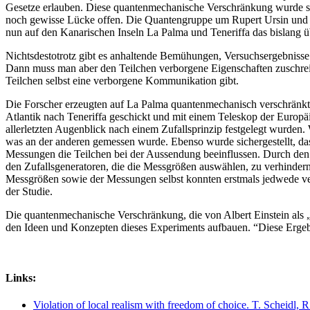
Gesetze erlauben. Diese quantenmechanische Verschränkung wurde seit
noch gewisse Lücke offen. Die Quantengruppe um Rupert Ursin und A
nun auf den Kanarischen Inseln La Palma und Teneriffa das bislang 
Nichtsdestotrotz gibt es anhaltende Bemühungen, Versuchsergebnisse a
Dann muss man aber den Teilchen verborgene Eigenschaften zuschreib
Teilchen selbst eine verborgene Kommunikation gibt.
Die Forscher erzeugten auf La Palma quantenmechanisch verschränkte
Atlantik nach Teneriffa geschickt und mit einem Teleskop der Euro
allerletzten Augenblick nach einem Zufallsprinzip festgelegt wurden.
was an der anderen gemessen wurde. Ebenso wurde sichergestellt, da
Messungen die Teilchen bei der Aussendung beeinflussen. Durch den 
den Zufallsgeneratoren, die die Messgrößen auswählen, zu verhinder
Messgrößen sowie der Messungen selbst konnten erstmals jedwede ve
der Studie.
Die quantenmechanische Verschränkung, die von Albert Einstein als „
den Ideen und Konzepten dieses Experiments aufbauen. “Diese Ergebn
Links:
Violation of local realism with freedom of choice. T. Scheidl, 