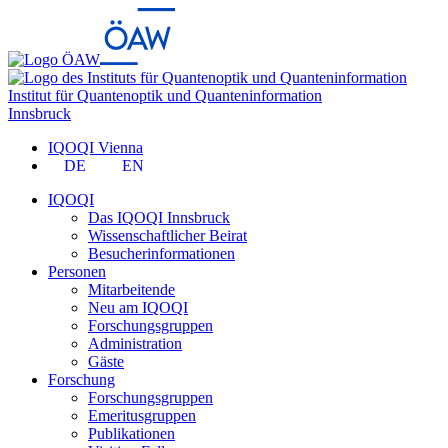
Institut für Quantenoptik und Quanteninformation
Innsbruck
IQOQI Vienna
DE
EN
IQOQI
Das IQOQI Innsbruck
Wissenschaftlicher Beirat
Besucherinformationen
Personen
Mitarbeitende
Neu am IQOQI
Forschungsgruppen
Administration
Gäste
Forschung
Forschungsgruppen
Emeritusgruppen
Publikationen