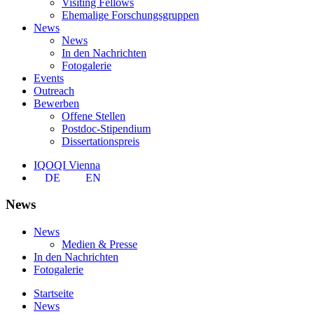
Visiting Fellows
Ehemalige Forschungsgruppen
News
News
In den Nachrichten
Fotogalerie
Events
Outreach
Bewerben
Offene Stellen
Postdoc-Stipendium
Dissertationspreis
IQOQI Vienna
DE
EN
News
News
Medien & Presse
In den Nachrichten
Fotogalerie
Startseite
News