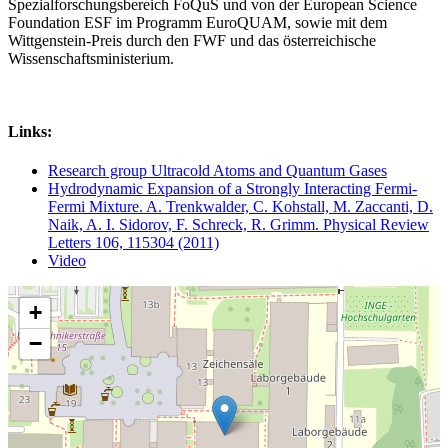
Spezialforschungsbereich FoQuS und von der European Science
Foundation ESF im Programm EuroQUAM, sowie mit dem
Wittgenstein-Preis durch den FWF und das österreichische
Wissenschaftsministerium.
Links:
Research group Ultracold Atoms and Quantum Gases
Hydrodynamic Expansion of a Strongly Interacting Fermi-
Fermi Mixture. A. Trenkwalder, C. Kohstall, M. Zaccanti, D.
Naik, A. I. Sidorov, F. Schreck, R. Grimm. Physical Review
Letters 106, 115304 (2011)
Video
+
−