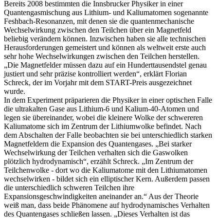
Bereits 2008 bestimmten die Innsbrucker Physiker in einer
Quantengasmischung aus Lithium- und Kaliumatomen sogenannte
Feshbach-Resonanzen, mit denen sie die quantenmechanische
Wechselwirkung zwischen den Teilchen über ein Magnetfeld
beliebig verändern können. Inzwischen haben sie alle technischen
Herausforderungen gemeistert und können als weltweit erste auch
sehr hohe Wechselwirkungen zwischen den Teilchen herstellen.
„Die Magnetfelder müssen dazu auf ein Hunderttausendstel genau
justiert und sehr präzise kontrolliert werden“, erklärt Florian
Schreck, der im Vorjahr mit dem START-Preis ausgezeichnet
wurde.
In dem Experiment präparieren die Physiker in einer optischen Falle
die ultrakalten Gase aus Lithium-6 und Kalium-40-Atomen und
legen sie übereinander, wobei die kleinere Wolke der schwereren
Kaliumatome sich im Zentrum der Lithiumwolke befindet. Nach
dem Abschalten der Falle beobachten sie bei unterschiedlich starken
Magnetfeldern die Expansion des Quantengases. „Bei starker
Wechselwirkung der Teilchen verhalten sich die Gaswolken
plötzlich hydrodynamisch“, erzählt Schreck. „Im Zentrum der
Teilchenwolke - dort wo die Kaliumatome mit den Lithiumatomen
wechselwirken - bildet sich ein elliptischer Kern. Außerdem passen
die unterschiedlich schweren Teilchen ihre
Expansionsgeschwindigkeiten aneinander an.“ Aus der Theorie
weiß man, dass beide Phänomene auf hydrodynamisches Verhalten
des Quantengases schließen lassen. „Dieses Verhalten ist das