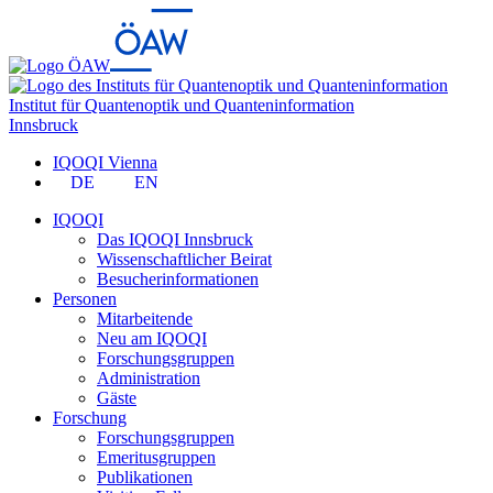
Institut für Quantenoptik und Quanteninformation
Innsbruck
IQOQI Vienna
DE
EN
IQOQI
Das IQOQI Innsbruck
Wissenschaftlicher Beirat
Besucherinformationen
Personen
Mitarbeitende
Neu am IQOQI
Forschungsgruppen
Administration
Gäste
Forschung
Forschungsgruppen
Emeritusgruppen
Publikationen