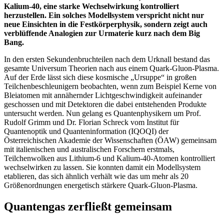
Kalium-40, eine starke Wechselwirkung kontrolliert
herzustellen. Ein solches Modellsystem verspricht nicht nur
neue Einsichten in die Festkörperphysik, sondern zeigt auch
verblüffende Analogien zur Urmaterie kurz nach dem Big
Bang.
In den ersten Sekundenbruchteilen nach dem Urknall bestand das
gesamte Universum Theorien nach aus einem Quark-Gluon-Plasma.
Auf der Erde lässt sich diese kosmische „Ursuppe“ in großen
Teilchenbeschleunigern beobachten, wenn zum Beispiel Kerne von
Bleiatomen mit annähernder Lichtgeschwindigkeit aufeinander
geschossen und mit Detektoren die dabei entstehenden Produkte
untersucht werden. Nun gelang es Quantenphysikern um Prof.
Rudolf Grimm und Dr. Florian Schreck vom Institut für
Quantenoptik und Quanteninformation (IQOQI) der
Österreichischen Akademie der Wissenschaften (ÖAW) gemeinsam
mit italienischen und australischen Forschern erstmals,
Teilchenwolken aus Lithium-6 und Kalium-40-Atomen kontrolliert
wechselwirken zu lassen. Sie konnten damit ein Modellsystem
etablieren, das sich ähnlich verhält wie das um mehr als 20
Größenordnungen energetisch stärkere Quark-Gluon-Plasma.
Quantengas zerfließt gemeinsam