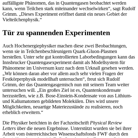
auffälligste Phänomen, das in Quantengasen beobachtet werden
kann, wenn Teilchen stark miteinander wechselwirken“, sagt Rudolf
Grimm. „Dieses Experiment eröffnet damit ein neues Gebiet der
Vielteilchenphysik.“
Tür zu spannenden Experimenten
Auch Hochenergiephysiker machen diese zwei Beobachtungen,
wenn sie in Teilchenbeschleunigern Quark-Gluon-Plasmen
herstellen. Unter sehr gut kontrollierten Laborbedingungen kann das
Innsbrucker Quantengasexperiment damit als Modellsystem für
Phänomene im Universum kurz nach dem Urknall gesehen werden.
„Wir können daran aber vor allem auch sehr vielen Fragen der
Festkörperphysik modellhaft untersuchen“, freut sich Rudolf
Grimm, der das Quantengasgemisch nun mit seinem Team weiter
untersuchen will. „Ein großes Ziel ist es, Quantenkondensate
herzustellen, wie z.B. Bose-Einstein-Kondensate von aus Lithium-
und Kaliumatomen gebildeten Molekülen. Dies wird unsere
Möglichkeiten, neuartige Materiezustände zu realisieren, noch
erheblich erweitern.“
Die Physiker berichten in der Fachzeitschrift
Physical Review
Letters
über die neuen Ergebnisse. Unterstützt wurden sie bei ihrer
Arbeit vom österreichischen Wissenschaftsfonds FWF durch den