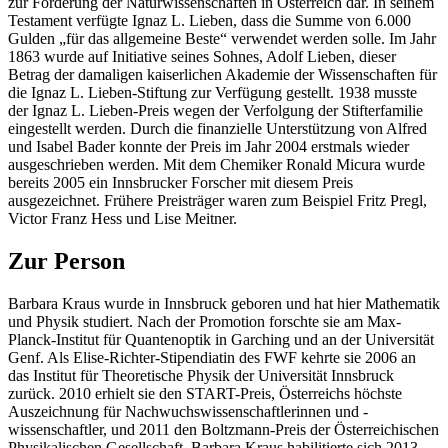
zur Förderung der Naturwissenschaften in Österreich dar. In seinem
Testament verfügte Ignaz L. Lieben, dass die Summe von 6.000
Gulden „für das allgemeine Beste“ verwendet werden solle. Im Jahr
1863 wurde auf Initiative seines Sohnes, Adolf Lieben, dieser
Betrag der damaligen kaiserlichen Akademie der Wissenschaften für
die Ignaz L. Lieben-Stiftung zur Verfügung gestellt. 1938 musste
der Ignaz L. Lieben-Preis wegen der Verfolgung der Stifterfamilie
eingestellt werden. Durch die finanzielle Unterstützung von Alfred
und Isabel Bader konnte der Preis im Jahr 2004 erstmals wieder
ausgeschrieben werden. Mit dem Chemiker Ronald Micura wurde
bereits 2005 ein Innsbrucker Forscher mit diesem Preis
ausgezeichnet. Frühere Preisträger waren zum Beispiel Fritz Pregl,
Victor Franz Hess und Lise Meitner.
Zur Person
Barbara Kraus wurde in Innsbruck geboren und hat hier Mathematik
und Physik studiert. Nach der Promotion forschte sie am Max-
Planck-Institut für Quantenoptik in Garching und an der Universität
Genf. Als Elise-Richter-Stipendiatin des FWF kehrte sie 2006 an
das Institut für Theoretische Physik der Universität Innsbruck
zurück. 2010 erhielt sie den START-Preis, Österreichs höchste
Auszeichnung für Nachwuchswissenschaftlerinnen und -
wissenschaftler, und 2011 den Boltzmann-Preis der Österreichischen
Physikalischen Gesellschaft. Barbara Kraus habilitierte sich 2013