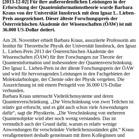
[2013-12-02] Für ihre außerordentlichen Leistungen in der
Erforschung der Quanteninformationstheorie wurde Barbara
Kraus von der Universität Innsbruck mit dem Ignaz L. Lieben-
Preis ausgezeichnet. Dieser älteste Forschungspreis der
Österreichischen Akademie der Wissenschaften (ÖAW) ist mit
36.000 US-Dollar dotiert.
Am 28. November erhielt Barbara Kraus, assoziierte Professorin am
Institut für Theoretische Physik der Universität Innsbruck, den Ignaz
L. Lieben-Preis 2013 der Österreichischen Akademie der
Wissenschaften (ÖAW) für ihre Forschungen zur Theorie der
Quanteninformation und insbesondere der Quantenverschränkung.
Der Ignaz L. Lieben-Preis ist der älteste Forschungspreis der ÖAW
und wird für hervorragenden Leistungen in den Fachgebieten der
Molekularbiologie, der Chemie oder der Physik vergeben. Die
Auszeichnung ist mit einem Preisgeld von 36.000 US-Dollar
verbunden.
Barbara Kraus untersucht Vielteilchensysteme und deren
Quantenverschränkung. „Die Verschränkung von zwei Teilchen ist
relativ gut erforscht, und es gibt auch schon viele Anwendungen
dafür“, sagt die Physikerin. „Die Verschränkung von mehreren
Quantenobjekte wird aber noch wenig verstanden. Das ist
vermutlich auch der Grund dafür, warum es relativ wenige
Anwendungen für verschränkte Vielteilchenzuständen gibt.“ Kraus
verallgemeinert deshalb gemeinsam mit ihren Kolleginnen und