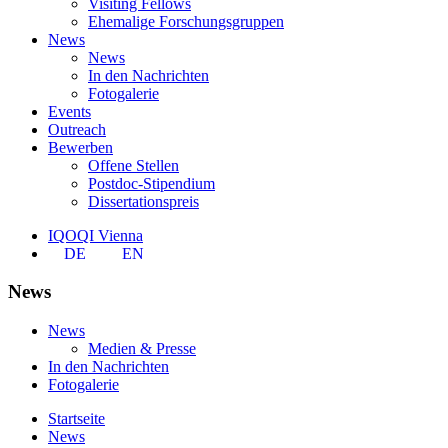
Visiting Fellows
Ehemalige Forschungsgruppen
News
News
In den Nachrichten
Fotogalerie
Events
Outreach
Bewerben
Offene Stellen
Postdoc-Stipendium
Dissertationspreis
IQOQI Vienna
DE
EN
News
News
Medien & Presse
In den Nachrichten
Fotogalerie
Startseite
News