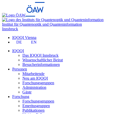
Institut für Quantenoptik und Quanteninformation
Innsbruck
IQOQI Vienna
DE
EN
IQOQI
Das IQOQI Innsbruck
Wissenschaftlicher Beirat
Besucherinformationen
Personen
Mitarbeitende
Neu am IQOQI
Forschungsgruppen
Administration
Gäste
Forschung
Forschungsgruppen
Emeritusgruppen
Publikationen