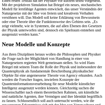
Einen ersten Testfall hat der Physiker vor kurzem selbst vorgestellt.
Mit der projektiven Simulation hat Briegel ein neues, stochastisches
Modell für lernfähige Agenten entwickelt, das unser Verständnis der
Naturgesetze mit der Idee von freiem und kreativem Verhalten
versöhnen will. Das Modell soll keine Erklärung von Bewusstsein
oder eine Theorie über die Funktionsweise des Gehirns sein. „Es
zeigt vielmehr, wie in Systemen, die auf allen Ebenen den Gesetzen
der Physik unterworfen sind, dennoch ein Spielraum entstehen und
ausgenutzt werden kann.“
Neue Modelle und Konzepte
Aus ihren Disziplinen heraus wollen die Philosophen und Physiker
die Frage nach der Möglichkeit von Handlung in einer von
Naturgesetzen regierten Welt gemeinsam stellen. So wird Hans
Briegel mit seinem Team die Rolle der Physik und insbesondere der
Quantenphysik als fundamentale Beschreibung physikalischer
Objekte für eine angemessene Theorie von Agency erkunden. Auch
werden die Forscher fragen, inwiefern Konzepte der
Quanteninformationsverarbeitung für neue Modelle künstlicher
Intelligenz ausgenutzt werden können. Gleichzeitig suchen die
Wissenschaftler nach einem theoretischen Rahmen, um künstliche
und natürliche Agenten, ihre Vermögen und ihre Identität begrifflich
zu fassen. Schlussendlich soll auch untersucht werden, wie die
gewonnenen Erkenntnisse sich mit der Idee von Verursachung und