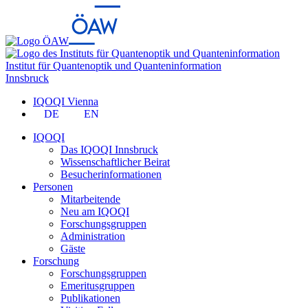
Institut für Quantenoptik und Quanteninformation
Innsbruck
IQOQI Vienna
DE
EN
IQOQI
Das IQOQI Innsbruck
Wissenschaftlicher Beirat
Besucherinformationen
Personen
Mitarbeitende
Neu am IQOQI
Forschungsgruppen
Administration
Gäste
Forschung
Forschungsgruppen
Emeritusgruppen
Publikationen