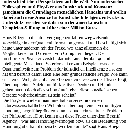
unterschiedlichen Perspektiven auf die Welt. Nun untersuchen
Philosophen und Physiker aus Innsbruck und Konstanz
gemeinsam die Grundlagen menschlichen Handelns und wollen
dabei auch neue Ansätze für künstliche Intelligenz entwickeln.
Unterstützt werden sie dabei von der amerikanischen
Templeton-Stiftung mit über einer Million Euro.
Hans Briegel hat in den vergangenen Jahren wegweisende
Vorschläge in der Quanteninformation gemacht und beschäftigt sich
heute unter anderem mit der Frage, wo ganz allgemein die
Möglichkeiten und Grenzen von Computern liegen. Der
Innsbrucker Physiker versteht darunter auch lernfähige und
intelligente Maschinen. So erforscht er zum Beispiel, was die
Quantenphysik zum Problem der künstlichen Intelligenz zu sagen
hat und berührt damit auch eine sehr grundsätzliche Frage: Wie kann
es in einer Welt, die auf allen Ebenen den Gesetzen der Physik folgt,
überhaupt einen Spielraum für kreatives Denken und Handeln
geben, wenn doch alles schon durch eben diese physikalischen
Gesetze vorherbestimmt zu sein scheint?
Die Frage, inwiefern man innerhalb unseres modernen
naturwissenschaftlichen Weltbildes überhaupt einen vernünftigen
Handlungsbegriff begründen kann, ist auch ein zentrales Problem
der Philosophie. „Dort kennt man diese Frage unter dem Begriff
Agency – was als Handlungsvermögen bzw. als die Bedeutung von
Handlung überhaupt übersetzt werden könnte“ sagt Hans Briegel.