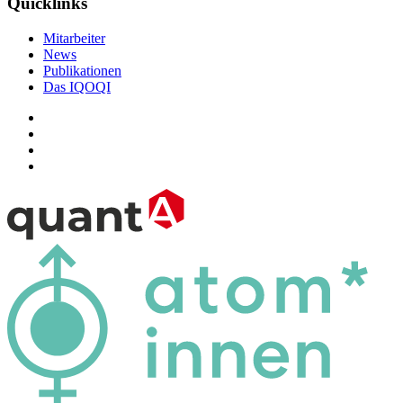
Quicklinks
Mitarbeiter
News
Publikationen
Das IQOQI