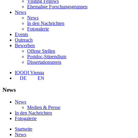
Visiting Fellows
Ehemalige Forschungsgruppen
News
News
In den Nachrichten
Fotogalerie
Events
Outreach
Bewerben
Offene Stellen
Postdoc-Stipendium
Dissertationspreis
IQOQI Vienna
DE
EN
News
News
Medien & Presse
In den Nachrichten
Fotogalerie
Startseite
News