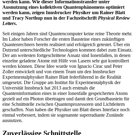
werden kann. Wie dieser Informationstransfer unter
Ausnutzung eines kollektiven Quantenphänomens optimiert
werden kann, zeigen Innsbrucker Physiker um Rainer Blatt
und Tracy Northup nun in der Fachzeitschrift
Physical Review
Letters
.
Seit einigen Jahren sind Quantencomputer keine reine Theorie mehr.
Im Labor haben Forscher die ersten Bausteine eines zukünftigen
Quantenrechners bereits realisiert und erfolgreich getestet. Über ein
Dutzend unterschiedliche Technologien kommen dabei zum Einsatz.
Der am weitesten fortgeschrittene Ansatz sind Ionenfallen, in denen
einzelne geladene Atome mit Hilfe von Lasern sehr gut kontrolliert
werden können. Diese Idee wurde von Ignacio Cirac und Peter
Zoller entwickelt und von einem Team um den Innsbrucker
Experimentalphysiker Rainer Blatt federführend in die Realität
umgesetzt. Die Gruppe am Institut für Experimentalphysik der
Universität Innsbruck hat 2013 auch erstmals die
Quanteninformation eines in einer Ionenfalle gespeicherten Atoms
gezielt auf ein Photon übertragen und damit den Grundbaustein für
eine Schnittstelle zwischen Quantenprozessoren und Lichtleitern
geschaffen. Nun haben die Physiker um Blatt dieses Interface noch
einmal verbessert, indem sie sogenannte superradiante Zustände
ausnutzen.
Zuverlässige Schnittstelle