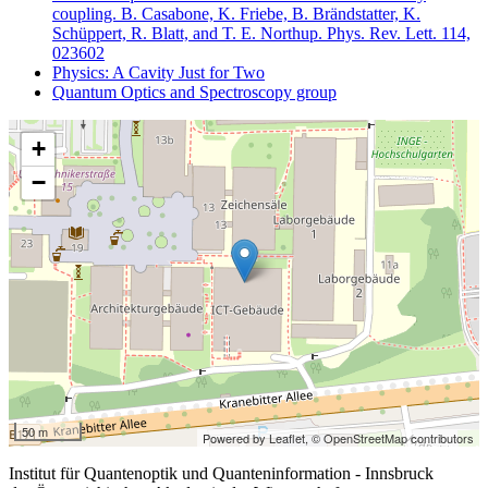
coupling. B. Casabone, K. Friebe, B. Brändstatter, K.
Schüppert, R. Blatt, and T. E. Northup. Phys. Rev. Lett. 114,
023602
Physics: A Cavity Just for Two
Quantum Optics and Spectroscopy group
+
−
50 m
Powered by Leaflet,
© OpenStreetMap contributors
Institut für Quantenoptik und Quanteninformation - Innsbruck