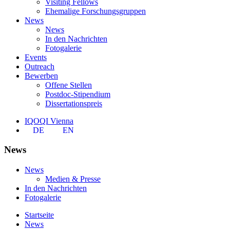
Visiting Fellows
Ehemalige Forschungsgruppen
News
News
In den Nachrichten
Fotogalerie
Events
Outreach
Bewerben
Offene Stellen
Postdoc-Stipendium
Dissertationspreis
IQOQI Vienna
DE
EN
News
News
Medien & Presse
In den Nachrichten
Fotogalerie
Startseite
News