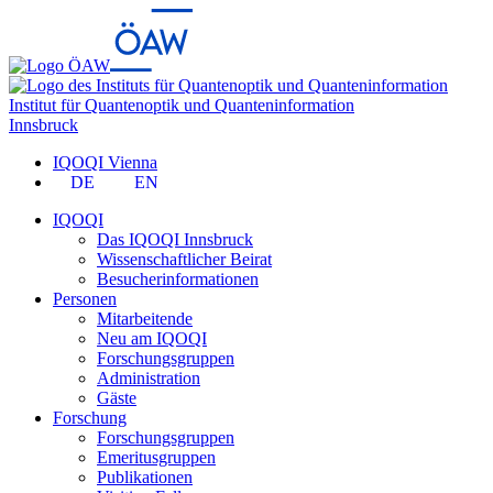
Institut für Quantenoptik und Quanteninformation
Innsbruck
IQOQI Vienna
DE
EN
IQOQI
Das IQOQI Innsbruck
Wissenschaftlicher Beirat
Besucherinformationen
Personen
Mitarbeitende
Neu am IQOQI
Forschungsgruppen
Administration
Gäste
Forschung
Forschungsgruppen
Emeritusgruppen
Publikationen