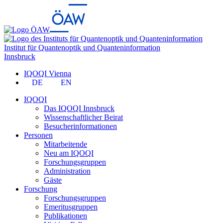
Institut für Quantenoptik und Quanteninformation
Innsbruck
IQOQI Vienna
DE
EN
IQOQI
Das IQOQI Innsbruck
Wissenschaftlicher Beirat
Besucherinformationen
Personen
Mitarbeitende
Neu am IQOQI
Forschungsgruppen
Administration
Gäste
Forschung
Forschungsgruppen
Emeritusgruppen
Publikationen