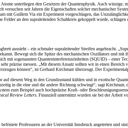
r Atome unterliegen den Gesetzen der Quantenphysik. Auch winzige, 
lt versuchen seit Jahren die Eigenschaften solcher mechanischer Syste
m mit Guillem Via ein Experiment vorgeschlagen, das Unzulänglichke
he Felder an den supraleitenden Schaltkreis gekoppelt wurde, schlage
gbrett aussieht – ein schmaler supraleitender Streifen angebracht. „Sup
 bekannt. Bewegt sich die Spitze des mechanischen Oszillators und mit i
ich mit sogenannten Quanteninterferenzeinheiten (SQUID) – einer Te
 sehr präzise messen. „Mit diesem Ansatz sollten wir in einen Bereich 
zeugen können“, ist Gerhard Kirchmair überzeugt. Der Experimentalph
tor auf diesem Weg in den Grundzustand kühlen und in exotische Quan
zeitig in die eine und die andere Richtung schwingt“, sagt Kirchmair, 
System zum Beispiel auch hochpräzise Kraft- oder Beschleunigungssens
ical Review Letters
. Finanziell unterstützt wurden sie bei der Arbei
fristete Professuren an der Universität Innsbruck angetreten und sind g