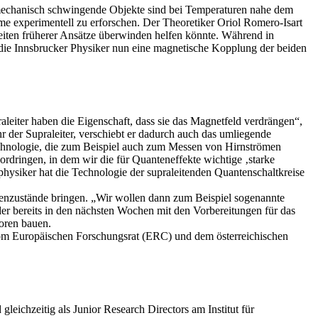
mechanisch schwingende Objekte sind bei Temperaturen nahe dem
me experimentell zu erforschen. Der Theoretiker Oriol Romero-Isart
iten früherer Ansätze überwinden helfen könnte. Während in
n die Innsbrucker Physiker nun eine magnetische Kopplung der beiden
raleiter haben die Eigenschaft, dass sie das Magnetfeld verdrängen“,
hr der Supraleiter, verschiebt er dadurch auch das umliegende
chnologie, die zum Beispiel auch zum Messen von Hirnströmen
vordringen, in dem wir die für Quanteneffekte wichtige ‚starke
ysiker hat die Technologie der supraleitenden Quantenschaltkreise
tenzustände bringen. „Wir wollen dann zum Beispiel sogenannte
der bereits in den nächsten Wochen mit den Vorbereitungen für das
oren bauen.
t vom Europäischen Forschungsrat (ERC) und dem österreichischen
leichzeitig als Junior Research Directors am Institut für