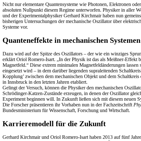
Nicht nur elementare Quantensysteme wie Photonen, Elektronen ode
absoluten Nullpunkt diesem Regime unterworfen. Physiker in aller We
und der Experimentalphysiker Gerhard Kirchmair haben nun gemeinsa
bisherigen Untersuchungen der mechanische Oszillator über elektrisc
Systeme vor.
Quanteneffekte in mechanischen Systemen
Dazu wird auf der Spitze des Oszillators – der wie ein winziges Sprun
erklärt Oriol Romero-Isart. „In der Physik ist das als Meißner-Effekt
Magnetfeld.“ Diese extrem minimalen Magnetfeldänderungen lassen s
eingesetzt wird – in dem darüber liegenden supraleitenden Schaltkreis
Kopplung’ zwischen dem mechanischen Objekt und dem Schaltkreis er
in Innsbruck in den letzten Jahren etabliert.
Gelingt der Versuch, können die Physiker den mechanischen Oszilla
Schrödinger-Katzen-Zustände erzeugen, in denen der Oszillator gleich
Experiment beginnen will. In Zukunft ließen sich mit diesem neuen 
Die Forscher präsentieren ihr Vorhaben nun in der Fachzeitschrift
Phys
Bundesministerium für Wissenschaft, Forschung und Wirtschaft.
Karrieremodell für die Zukunft
Gerhard Kirchmair und Oriol Romero-Isart haben 2013 auf fünf Jahre be