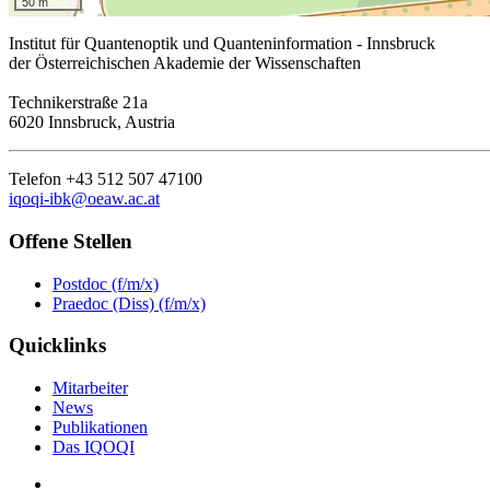
50 m
Institut für Quantenoptik und Quanteninformation - Innsbruck
der Österreichischen Akademie der Wissenschaften
Technikerstraße 21a
6020 Innsbruck, Austria
Telefon +43 512 507 47100
iqoqi-ibk@oeaw.ac.at
Offene Stellen
Postdoc (f/m/x)
Praedoc (Diss) (f/m/x)
Quicklinks
Mitarbeiter
News
Publikationen
Das IQOQI