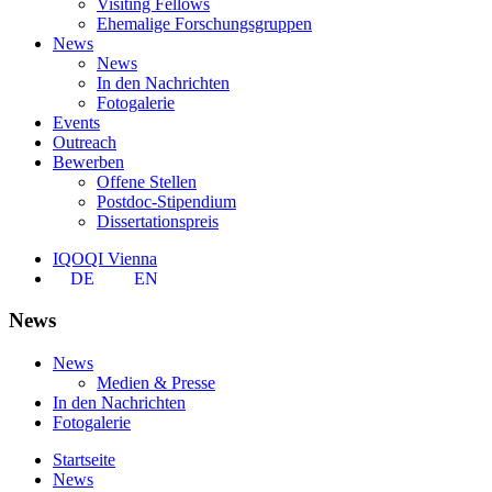
Visiting Fellows
Ehemalige Forschungsgruppen
News
News
In den Nachrichten
Fotogalerie
Events
Outreach
Bewerben
Offene Stellen
Postdoc-Stipendium
Dissertationspreis
IQOQI Vienna
DE
EN
News
News
Medien & Presse
In den Nachrichten
Fotogalerie
Startseite
News