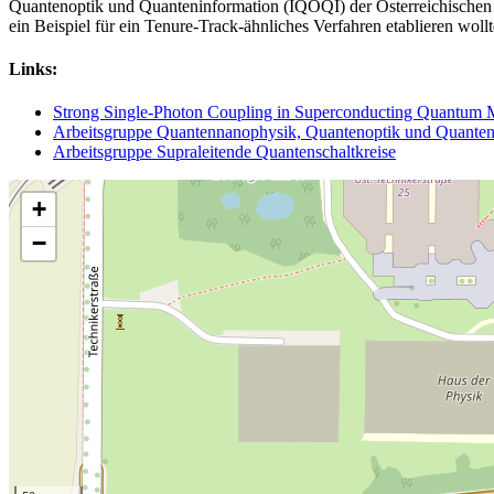
Quantenoptik und Quanteninformation (IQOQI) der Österreichischen Ak
ein Beispiel für ein Tenure-Track-ähnliches Verfahren etablieren woll
Links:
Strong Single-Photon Coupling in Superconducting Quantum Ma
Arbeitsgruppe Quantennanophysik, Quantenoptik und Quanten
Arbeitsgruppe Supraleitende Quantenschaltkreise
+
−