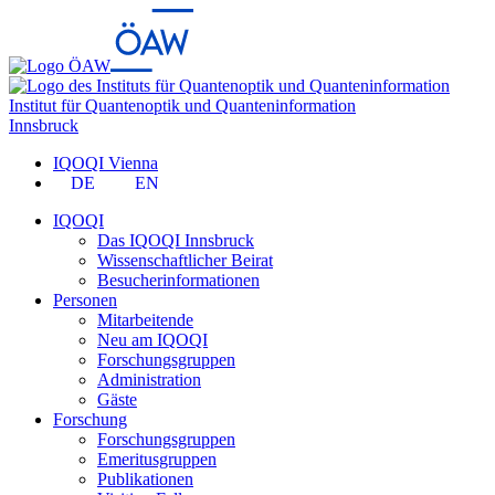
Institut für Quantenoptik und Quanteninformation
Innsbruck
IQOQI Vienna
DE
EN
IQOQI
Das IQOQI Innsbruck
Wissenschaftlicher Beirat
Besucherinformationen
Personen
Mitarbeitende
Neu am IQOQI
Forschungsgruppen
Administration
Gäste
Forschung
Forschungsgruppen
Emeritusgruppen
Publikationen