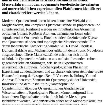
nun in der Fachzeitschrift Science Advances ein neues
Messverfahren, mit dem sogenannte topologische Invarianten
auf unterschiedlichen experimentellen Plattformen identifiziert
und charakterisiert werden können.
Moderne Quantensimulatoren bieten heute eine Vielzahl von
Möglichkeiten, um komplexe Quantenzustände zu präparieren und
zu untersuchen. Realisiert werden sie mit ultrakalten Atomen in
optischen Gittern, Rydberg-Atomen, gefangenen Ionen oder
supraleitenden Quantenbits. Eine besonders faszinierende Klasse
von Quantenzuständen sind topologische Materiezustände. Für
deren theoretische Entdeckung wurden 2016 David Thouless,
Duncan Haldane und Michael Kosterlitz mit dem Physik-Nobelpreis
ausgezeichnet. Diese Materiezustände zeichnen sich durch
nichtlokale Quantenkorrelationen aus und sind besonders robust
gegenüber lokalen Störungen, wie sie in Experimenten
unvermeidlich auftreten. „Solche topologischen Phasen im
Experiment zu identifizieren und zu charakterisieren stellt eine große
Herausforderung dar“, sagen Benoît Vermersch, Jinlong Yu und
Andreas Elben vom Zentrum für Quantenphysik der Universität
Innsbruck und dem Institut für Quantenoptik und
Quanteninformation der Österreichischen Akademie der
Wissenschaften. „Topologische Phasen können aufgrund ihrer
besonderen Eigenschaften nicht durch lokale Messungen
identifiziert werden. Wir entwickeln daher neue Messprotokolle, mit