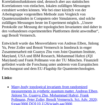
Korrelationsfunktionen sind, dennoch aber aus statistischen
Korrelationen von einfachen, lokalen zufälligen Messungen
extrahiert werden können. Wie bei einer kürzlich von der
Arbeitsgruppe vorgestellten Methode zum Vergleich von
Quantenzuständen in Computern oder Simulatoren, sind solche
zufälligen Messungen heute im Experiment möglich. „Unsere
Protokolle zur Messung der topologischen Invarianten sind daher in
den vorhandenen experimentellen Plattformen direkt anwendbar“,
sagt Benoît Vermersch.
Entwickelt wurde das Messverfahren von Andreas Elben, Jinlong
Yu, Peter Zoller und Benoit Vermersch in Innsbruck in enger
Zusammenarbeit mit Guanyu Zhu vom Joint Quantum Institute,
Maryland, USA und IBM Research, Mohammad Hafezi (JQI
Maryland) und Frank Pollmann von der TU München. Finanziell
gefördert wurde die Forschung unter anderem vom Europäischen
Forschungsrat und dem EU-Flagship für Quantentechnologien.
Links:
Many-body topological invariants from randomized
measurements in synthetic quantum matter. Andreas Elben,
Jinlong Yu, Guanyu Zhu, Mohammad Hafezi, Frank
Pollmann, Peter Zoller, Benoît Vermersch. Sci. Adv. 2020;
6:eaaz3666 DOI:10.1126/sciadv.aaz3666