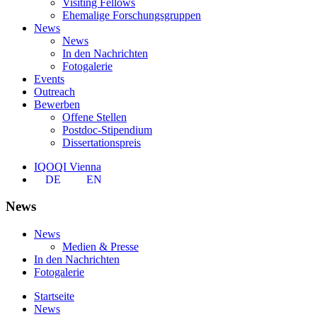
Visiting Fellows
Ehemalige Forschungsgruppen
News
News
In den Nachrichten
Fotogalerie
Events
Outreach
Bewerben
Offene Stellen
Postdoc-Stipendium
Dissertationspreis
IQOQI Vienna
DE
EN
News
News
Medien & Presse
In den Nachrichten
Fotogalerie
Startseite
News