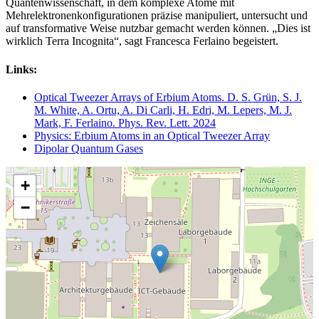
Quantenwissenschaft, in dem komplexe Atome mit
Mehrelektronenkonfigurationen präzise manipuliert, untersucht und
auf transformative Weise nutzbar gemacht werden können. „Dies ist
wirklich Terra Incognita“, sagt Francesca Ferlaino begeistert.
Links:
Optical Tweezer Arrays of Erbium Atoms. D. S. Grün, S. J.
M. White, A. Ortu, A. Di Carli, H. Edri, M. Lepers, M. J.
Mark, F. Ferlaino. Phys. Rev. Lett. 2024
Physics: Erbium Atoms in an Optical Tweezer Array
Dipolar Quantum Gases
+
−