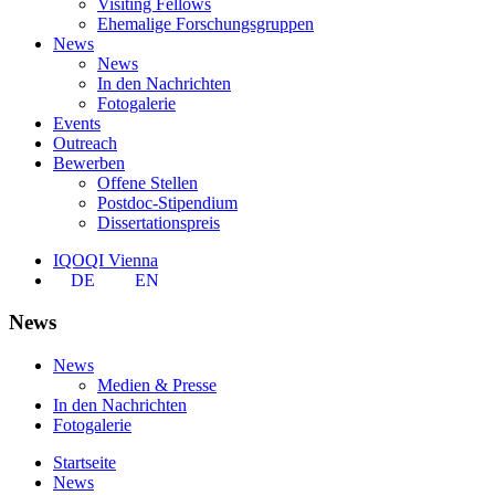
Visiting Fellows
Ehemalige Forschungsgruppen
News
News
In den Nachrichten
Fotogalerie
Events
Outreach
Bewerben
Offene Stellen
Postdoc-Stipendium
Dissertationspreis
IQOQI Vienna
DE
EN
News
News
Medien & Presse
In den Nachrichten
Fotogalerie
Startseite
News