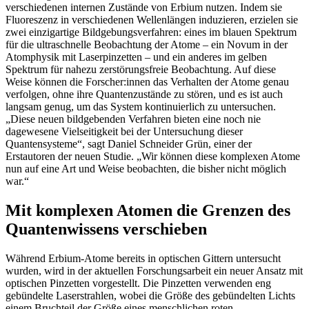
verschiedenen internen Zustände von Erbium nutzen. Indem sie
Fluoreszenz in verschiedenen Wellenlängen induzieren, erzielen sie
zwei einzigartige Bildgebungsverfahren: eines im blauen Spektrum
für die ultraschnelle Beobachtung der Atome – ein Novum in der
Atomphysik mit Laserpinzetten – und ein anderes im gelben
Spektrum für nahezu zerstörungsfreie Beobachtung. Auf diese
Weise können die Forscher:innen das Verhalten der Atome genau
verfolgen, ohne ihre Quantenzustände zu stören, und es ist auch
langsam genug, um das System kontinuierlich zu untersuchen.
„Diese neuen bildgebenden Verfahren bieten eine noch nie
dagewesene Vielseitigkeit bei der Untersuchung dieser
Quantensysteme“, sagt Daniel Schneider Grün, einer der
Erstautoren der neuen Studie. „Wir können diese komplexen Atome
nun auf eine Art und Weise beobachten, die bisher nicht möglich
war.“
Mit komplexen Atomen die Grenzen des
Quantenwissens verschieben
Während Erbium-Atome bereits in optischen Gittern untersucht
wurden, wird in der aktuellen Forschungsarbeit ein neuer Ansatz mit
optischen Pinzetten vorgestellt. Die Pinzetten verwenden eng
gebündelte Laserstrahlen, wobei die Größe des gebündelten Lichts
einem Bruchteil der Größe eines menschlichen roten