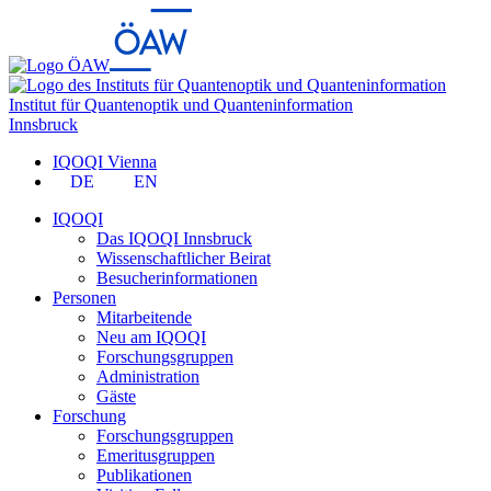
Institut für Quantenoptik und Quanteninformation
Innsbruck
IQOQI Vienna
DE
EN
IQOQI
Das IQOQI Innsbruck
Wissenschaftlicher Beirat
Besucherinformationen
Personen
Mitarbeitende
Neu am IQOQI
Forschungsgruppen
Administration
Gäste
Forschung
Forschungsgruppen
Emeritusgruppen
Publikationen