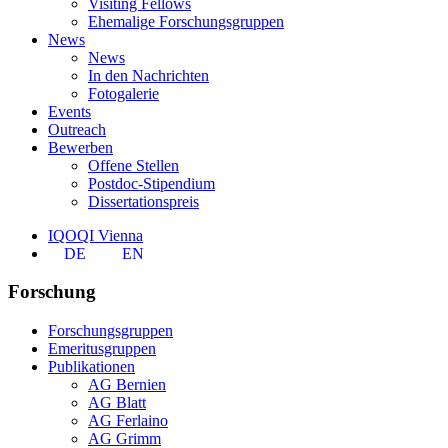
Visiting Fellows
Ehemalige Forschungsgruppen
News
News
In den Nachrichten
Fotogalerie
Events
Outreach
Bewerben
Offene Stellen
Postdoc-Stipendium
Dissertationspreis
IQOQI Vienna
DE
EN
Forschung
Forschungsgruppen
Emeritusgruppen
Publikationen
AG Bernien
AG Blatt
AG Ferlaino
AG Grimm