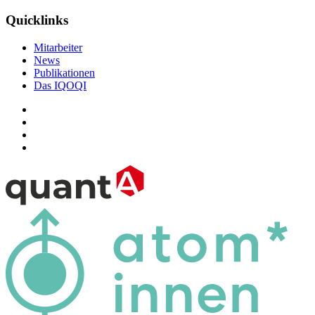
Quicklinks
Mitarbeiter
News
Publikationen
Das IQOQI