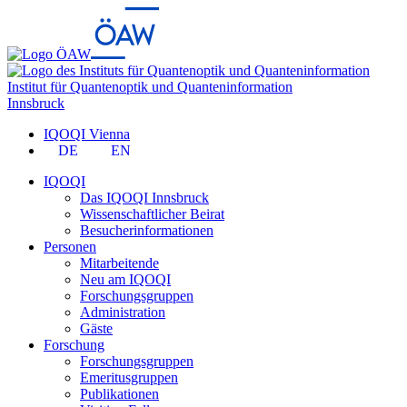
Institut für Quantenoptik und Quanteninformation
Innsbruck
IQOQI Vienna
DE
EN
IQOQI
Das IQOQI Innsbruck
Wissenschaftlicher Beirat
Besucherinformationen
Personen
Mitarbeitende
Neu am IQOQI
Forschungsgruppen
Administration
Gäste
Forschung
Forschungsgruppen
Emeritusgruppen
Publikationen