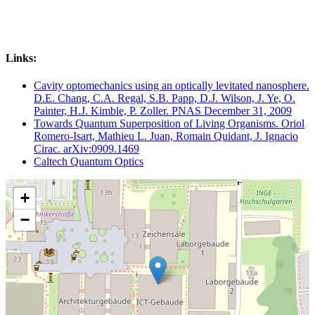
Links:
Cavity optomechanics using an optically levitated nanosphere.
D.E. Chang, C.A. Regal, S.B. Papp, D.J. Wilson, J. Ye, O.
Painter, H.J. Kimble, P. Zoller. PNAS December 31, 2009
Towards Quantum Superposition of Living Organisms. Oriol
Romero-Isart, Mathieu L. Juan, Romain Quidant, J. Ignacio
Cirac. arXiv:0909.1469
Caltech Quantum Optics
+
−