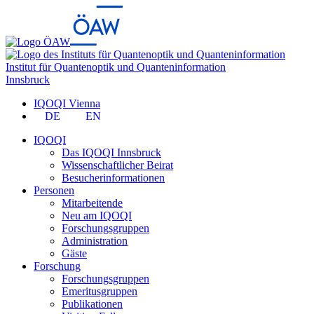
Institut für Quantenoptik und Quanteninformation
Innsbruck
IQOQI Vienna
DE
EN
IQOQI
Das IQOQI Innsbruck
Wissenschaftlicher Beirat
Besucherinformationen
Personen
Mitarbeitende
Neu am IQOQI
Forschungsgruppen
Administration
Gäste
Forschung
Forschungsgruppen
Emeritusgruppen
Publikationen