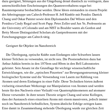
dazu geeignet, Störungen aus der Umgebung derart drastisch zu verringern, dass
unterschiedlichste Erscheinungen des Quantenverhaltens sogar bei
Raumtemperatur beobachtbar werden. Diese Ideen entstanden in einem Projekt
der Arbeitsgruppe um Caltech-Professor H. Jeff Kimble mit Postdoc Darrick
Chang und Oskar Painter sowie dem Diplomanden Dal Wilson und den
Postdocs Cindy Regal und Scott Papp. Peter Zoller und Jun Ye, Professorin an
der University of Colorado und am NIST in Boulder waren als Gordon and
Betty Moore Distinguished Scholars als Gastprofessoren mit der
Forschungsgruppe am Caltech tätig.
Geeignet für Objekte im Nanobereich
Die Überlegung, optische Kräfte zum Einfangen oder Schweben lassen
kleiner Teilchen zu verwenden, ist nicht neu. Die Pionierarbeiten dazu hat
Arthur Ashkin bereits in den 1970ern und 80ern in den Bell Laboratories
geleistet. Sein Ansatz ist die Grundlage für wichtige wissenschaftliche
Entwicklungen, wie die „optischen Pinzetten“ zur Bewegungssteuerung kleiner
biologischer Systeme und die Verwendung von Lasern zur Kühlung von
Atomen und deren Einfangen in einer Falle. Diese Techniken bieten äußerst
vielseitig einsetzbare Werkzeuge zur Manipulation von Atomen und werden
heute für den Nachweis einer Vielzahl von Quantenphänomenen auf atomarer
Ebene verwendet. In ihrer neuen Theorie zeigen Chang und seine Kollegen,
dass der Austausch eines einzelnen Atoms mit einem massiveren, jedoch immer
noch im Nanobereich befindlichen, System ähnliche Erfolge zeitigen kann.
Eine damit in Zusammenhang stehende Überlegung wurde zur gleichen Zeit