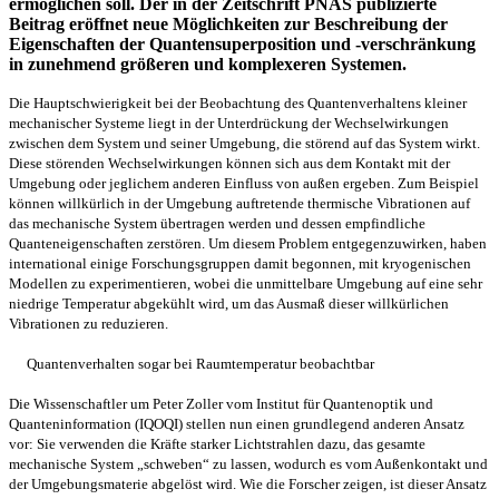
ermöglichen soll. Der in der Zeitschrift PNAS publizierte
Beitrag eröffnet neue Möglichkeiten zur Beschreibung der
Eigenschaften der Quantensuperposition und -verschränkung
in zunehmend größeren und komplexeren Systemen.
Die Hauptschwierigkeit bei der Beobachtung des Quantenverhaltens kleiner
mechanischer Systeme liegt in der Unterdrückung der Wechselwirkungen
zwischen dem System und seiner Umgebung, die störend auf das System wirkt.
Diese störenden Wechselwirkungen können sich aus dem Kontakt mit der
Umgebung oder jeglichem anderen Einfluss von außen ergeben. Zum Beispiel
können willkürlich in der Umgebung auftretende thermische Vibrationen auf
das mechanische System übertragen werden und dessen empfindliche
Quanteneigenschaften zerstören. Um diesem Problem entgegenzuwirken, haben
international einige Forschungsgruppen damit begonnen, mit kryogenischen
Modellen zu experimentieren, wobei die unmittelbare Umgebung auf eine sehr
niedrige Temperatur abgekühlt wird, um das Ausmaß dieser willkürlichen
Vibrationen zu reduzieren.
Quantenverhalten sogar bei Raumtemperatur beobachtbar
Die Wissenschaftler um Peter Zoller vom Institut für Quantenoptik und
Quanteninformation (IQOQI) stellen nun einen grundlegend anderen Ansatz
vor: Sie verwenden die Kräfte starker Lichtstrahlen dazu, das gesamte
mechanische System „schweben“ zu lassen, wodurch es vom Außenkontakt und
der Umgebungsmaterie abgelöst wird. Wie die Forscher zeigen, ist dieser Ansatz