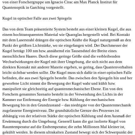
von einer Forschergruppe um Ignacio Cirac am Max Planck Institut für
Quantenoptik in Garching vorgestellt.
Kugel in optischer Falle aus zwei Spiegeln
Das von dem Team präsentierte System besteht aus einer kleinen Kugel, die aus
einem hochtransparenten Material wie Quarzglas hergestellt wird. Bei Kontakt
mit dem Laserstrahl drängen die optischen Kräfte die Kugel naturgemäß an den
Punkt der größten Lichtstärke, wo sie eingefangen wird. Der Durchmesser der
Kugel beträgt 100 nm bzw. annähernd ein Tausendstel der Breite eines
menschlichen Haares. Durch diese geringe Größe sind die verbleibenden
Wechselwirkungen der Kugel mit ihrer Umgebung, die sich nicht aus dem
direkten Kontakt mit anderer Materie ergeben, so gering, dass Quantenverhalten
leicht sichtbar werden sollte. Die Kugel muss sich dafür in einer optischen Falle
befinden, die aus zwei Spiegeln besteht. Das zwischen den Spiegeln hin und her
geworfene Licht nimmt die Bewegung der Kugel wahr und kühlt bzw.
manipuliert sie gleichzeitig auf quantenmechanischer Ebene. Ein von den
Forschern genanntes Szenario besteht in der Verwendung des Lichts in der
Kammer zur Entfernung der Energie bzw. Kühlung der mechanischen
Bewegung bis in den Grundzustand – das niedrigste von der Quantenmechanik
zugelassene Energieniveau. Die grundsätzliche Grenze des Prozesses ist
abhängig von der relativen Stärke der optischen Kühlung und dem Ausmaß der
Erwärmung durch die Umgebung. Generell kann die gut isolierte Kugel von
Raumtemperatur auf die Endtemperatur, die zehn Millionen Mal kleiner ist,
gekühlt werden. In diesem ultrakalten Zustand bewegt sich der Schwerpunkt der