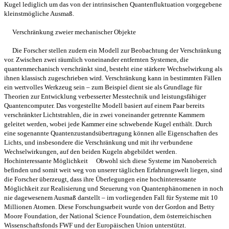
Kugel lediglich um das von der intrinsischen Quantenfluktuation vorgegebene
kleinstmögliche Ausmaß.
Verschränkung zweier mechanischer Objekte
Die Forscher stellen zudem ein Modell zur Beobachtung der Verschränkung
vor. Zwischen zwei räumlich voneinander entfernten Systemen, die
quantenmechanisch verschränkt sind, besteht eine stärkere Wechselwirkung als
ihnen klassisch zugeschrieben wird. Verschränkung kann in bestimmten Fällen
ein wertvolles Werkzeug sein – zum Beispiel dient sie als Grundlage für
Theorien zur Entwicklung verbesserter Messtechnik und leistungsfähiger
Quantencomputer. Das vorgestellte Modell basiert auf einem Paar bereits
verschränkter Lichtstrahlen, die in zwei voneinander getrennte Kammern
geleitet werden, wobei jede Kammer eine schwebende Kugel enthält. Durch
eine sogenannte Quantenzustandsübertragung können alle Eigenschaften des
Lichts, und insbesondere die Verschränkung und mit ihr verbundene
Wechselwirkungen, auf den beiden Kugeln abgebildet werden.
Hochinteressante Möglichkeit Obwohl sich diese Systeme im Nanobereich
befinden und somit weit weg von unserer täglichen Erfahrungswelt liegen, sind
die Forscher überzeugt, dass ihre Überlegungen eine hochinteressante
Möglichkeit zur Realisierung und Steuerung von Quantenphänomenen in noch
nie dagewesenem Ausmaß darstellt – im vorliegenden Fall für Systeme mit 10
Millionen Atomen. Diese Forschungsarbeit wurde von der Gordon and Betty
Moore Foundation, der National Science Foundation, dem österreichischen
Wissenschaftsfonds FWF und der Europäischen Union unterstützt.