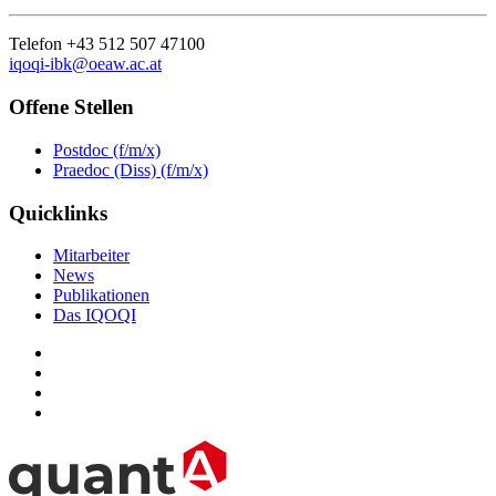
Telefon +43 512 507 47100
iqoqi-ibk@oeaw.ac.at
Offene Stellen
Postdoc (f/m/x)
Praedoc (Diss) (f/m/x)
Quicklinks
Mitarbeiter
News
Publikationen
Das IQOQI