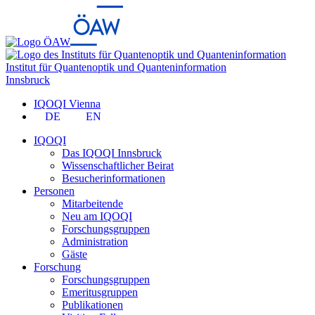
Institut für Quantenoptik und Quanteninformation
Innsbruck
IQOQI Vienna
DE
EN
IQOQI
Das IQOQI Innsbruck
Wissenschaftlicher Beirat
Besucherinformationen
Personen
Mitarbeitende
Neu am IQOQI
Forschungsgruppen
Administration
Gäste
Forschung
Forschungsgruppen
Emeritusgruppen
Publikationen