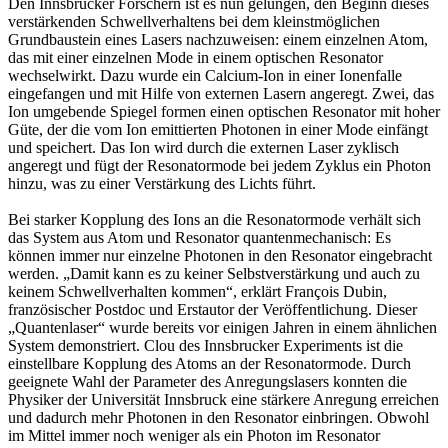
Den Innsbrucker Forschern ist es nun gelungen, den Beginn dieses
verstärkenden Schwellverhaltens bei dem kleinstmöglichen
Grundbaustein eines Lasers nachzuweisen: einem einzelnen Atom,
das mit einer einzelnen Mode in einem optischen Resonator
wechselwirkt. Dazu wurde ein Calcium-Ion in einer Ionenfalle
eingefangen und mit Hilfe von externen Lasern angeregt. Zwei, das
Ion umgebende Spiegel formen einen optischen Resonator mit hoher
Güte, der die vom Ion emittierten Photonen in einer Mode einfängt
und speichert. Das Ion wird durch die externen Laser zyklisch
angeregt und fügt der Resonatormode bei jedem Zyklus ein Photon
hinzu, was zu einer Verstärkung des Lichts führt.
Bei starker Kopplung des Ions an die Resonatormode verhält sich
das System aus Atom und Resonator quantenmechanisch: Es
können immer nur einzelne Photonen in den Resonator eingebracht
werden. „Damit kann es zu keiner Selbstverstärkung und auch zu
keinem Schwellverhalten kommen“, erklärt François Dubin,
französischer Postdoc und Erstautor der Veröffentlichung. Dieser
„Quantenlaser“ wurde bereits vor einigen Jahren in einem ähnlichen
System demonstriert. Clou des Innsbrucker Experiments ist die
einstellbare Kopplung des Atoms an der Resonatormode. Durch
geeignete Wahl der Parameter des Anregungslasers konnten die
Physiker der Universität Innsbruck eine stärkere Anregung erreichen
und dadurch mehr Photonen in den Resonator einbringen. Obwohl
im Mittel immer noch weniger als ein Photon im Resonator