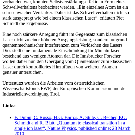
vorhanden war, konnten Selbstverstärkungseffekte in Form eines
Schwellverhaltens beobachtet werden. „Ein einzelnes Atom ist ein
sehr schwacher Verstärker. Daher ist das Schwellverhalten nicht so
stark ausgeprägt wie bei einem klassischen Laser“, erläutert Piet
Schmidt die Ergebnisse.
Eine noch stärkere Anregung führt im Gegensatz zum klassischen
Laser nicht zu einer höheren Ausgangsleistung, sondern aufgrund
quantenmechanischer Interferenzen zum Verlöschen des Lasers.
Dies stellt eine fundamentale Einschränkung für Miniaturlaser
bestehend aus wenigen Atomen dar. Die Innsbrucker Forscher
wollen daher nun den Übergang vom Quantenlaser zum klassischen
Laser durch kontrolliertes Hinzufügen von weiteren Atomen
genauer untersuchen.
Unterstützt wurden die Arbeiten vom österreichischen
Wissenschaftsfonds FWF, der Europäischen Kommission und der
Industriellenvereinigung Tirol.
Links:
F. Dubin, C. Russo, H.G. Barros, A. Stute, C. Becher, P.O.
Schmidt and R. Blatt, „Quantum to classical transition in a
single ion laser“, Nature Physics, published online: 28 March
2010