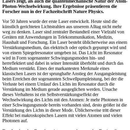
Lasers zeigt, als auch die quantenmechanische Natur der Atom-
Photon-Wechselwirkung. Ihre Ergebnisse präsentieren die
Forscher nun in der Fachzeitschrift Nature Physics.
Vor 50 Jahren wurde der erste Laser entwickelt. Heute sind die
künstlich gerichteten Lichtstrahlen aus unserem Alltag nicht mehr
weg zu denken. Laser sind zentraler Bestandteil einer Vielzahl von
Geräten mit Anwendungen in Telekommunikation, Medizin,
Haushalt und Forschung. Ein Laser besteht üblicherweise aus einem
Verstärkungsmedium, das elektrisch oder optisch gepumpt wird und
von einem Spiegelresonator umgeben ist. Das Licht im Resonator
wird in Form sogenannter Schwingungsmoden hin- und
herreflektiert und dabei in seiner Intensität überhöht und durch das
Medium verstärkt. Eines der markantesten Merkmale eines
klassischen Lasers ist der sprunghafte Anstieg der Ausgangsleistung
beim Erreichen der sogenannten Schwellpumpleistung, bei der die
Verluste bei einem Umlauf des Lichts im Resonator durch die
Verstärkung im Medium gerade ausgeglichen werden. Ursache
dieses Verhaltens ist ein Selbstverstärkungseffekt der
Wechselwirkung des Lichts mit den Atomen: Je mehr Photonen in
einer Schwingungsmode bereits vorhanden sind, desto größer ist die
Verstärkung des Lichts in dieser Mode. Üblicherweise tritt dieser
Effekt bei makroskopischen Lasern mit vielen Atomen und vielen
Photonen auf.