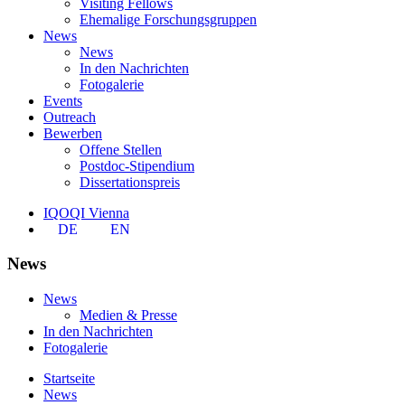
Visiting Fellows
Ehemalige Forschungsgruppen
News
News
In den Nachrichten
Fotogalerie
Events
Outreach
Bewerben
Offene Stellen
Postdoc-Stipendium
Dissertationspreis
IQOQI Vienna
DE
EN
News
News
Medien & Presse
In den Nachrichten
Fotogalerie
Startseite
News