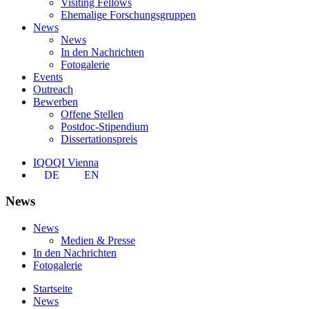
Visiting Fellows
Ehemalige Forschungsgruppen
News
News
In den Nachrichten
Fotogalerie
Events
Outreach
Bewerben
Offene Stellen
Postdoc-Stipendium
Dissertationspreis
IQOQI Vienna
DE
EN
News
News
Medien & Presse
In den Nachrichten
Fotogalerie
Startseite
News