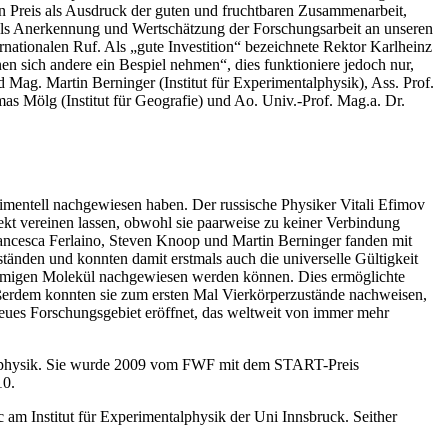
en Preis als Ausdruck der guten und fruchtbaren Zusammenarbeit,
nd als Anerkennung und Wertschätzung der Forschungsarbeit an unseren
rnationalen Ruf. Als „gute Investition“ bezeichnete Rektor Karlheinz
en sich andere ein Bespiel nehmen“, dies funktioniere jedoch nur,
ag. Martin Berninger (Institut für Experimentalphysik), Ass. Prof.
as Mölg (Institut für Geografie) und Ao. Univ.-Prof. Mag.a. Dr.
rimentell nachgewiesen haben. Der russische Physiker Vitali Efimov
ekt vereinen lassen, obwohl sie paarweise zu keiner Verbindung
rancesca Ferlaino, Steven Knoop und Martin Berninger fanden mit
den und konnten damit erstmals auch die universelle Gültigkeit
tomigen Molekül nachgewiesen werden können. Dies ermöglichte
ßerdem konnten sie zum ersten Mal Vierkörperzustände nachweisen,
eues Forschungsgebiet eröffnet, das weltweit von immer mehr
entalphysik. Sie wurde 2009 vom FWF mit dem START-Preis
10.
 am Institut für Experimentalphysik der Uni Innsbruck. Seither