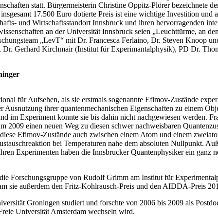
chaften statt. Bürgermeisterin Christine Oppitz-Plörer bezeichnete d
t insgesamt 17.500 Euro dotierte Preis ist eine wichtige Investition u
hafts- und Wirtschaftsstandort Innsbruck und ihren hervorragenden inte
wissenschaften an der Universität Innsbruck seien „Leuchttürme, an den
hungsteam „LevT“ mit Dr. Francesca Ferlaino, Dr. Steven Knoop und M
Dr. Gerhard Kirchmair (Institut für Experimantalphysik), PD Dr. Thom
ninger
tional für Aufsehen, als sie erstmals sogenannte Efimov-Zustände expe
nter Ausnutzung ihrer quantenmechanischen Eigenschaften zu einem Obj
 und im Experiment konnte sie bis dahin nicht nachgewiesen werden. F
 2009 einen neuen Weg zu diesen schwer nachweisbaren Quantenzustän
ass diese Efimov-Zustände auch zwischen einem Atom und einem zweia
 Austauschreaktion bei Temperaturen nahe dem absoluten Nullpunkt. Au
ihren Experimenten haben die Innsbrucker Quantenphysiker ein ganz n
06 in die Forschungsgruppe von Rudolf Grimm am Institut für Experim
kam sie außerdem den Fritz-Kohlrausch-Preis und den AIDDA-Preis 20
ersität Groningen studiert und forschte von 2006 bis 2009 als Postdoc
e Freie Universität Amsterdam wechseln wird.