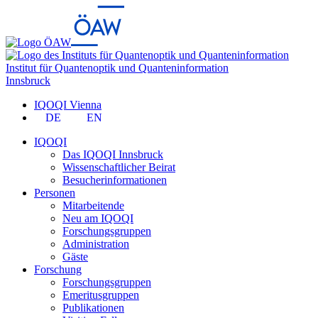
Institut für Quantenoptik und Quanteninformation
Innsbruck
IQOQI Vienna
DE
EN
IQOQI
Das IQOQI Innsbruck
Wissenschaftlicher Beirat
Besucherinformationen
Personen
Mitarbeitende
Neu am IQOQI
Forschungsgruppen
Administration
Gäste
Forschung
Forschungsgruppen
Emeritusgruppen
Publikationen