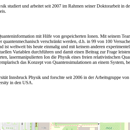
ysik studiert und arbeitet seit 2007 im Rahmen seiner Doktorarbeit in
eis.
 Quanteninformation mit Hilfe von gespeicherten Ionen. Mit seinem Tea
 quantenmechanisch verschränkt werden, d.h. in 99 von 100 Versuchen i
d ist weltweit bis heute einmalig und mit keinem anderen experimente
ellen Variablen durchführen und damit einen Beitrag zur Frage leisten
en, lasermanipulierten Ion die Physik eines freien relativistischen Qua
exemplarisch das Konzept von Quantensimulationen an einem System, b
sität Innsbruck Physik und forschte seit 2006 in der Arbeitsgruppe von 
ersity in den USA.