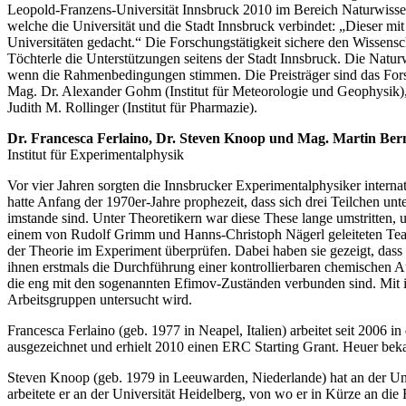
Leopold-Franzens-Universität Innsbruck 2010 im Bereich Naturwissens
welche die Universität und die Stadt Innsbruck verbindet: „Dieser mi
Universitäten gedacht.“ Die Forschungstätigkeit sichere den Wissensc
Töchterle die Unterstützungen seitens der Stadt Innsbruck. Die Natur
wenn die Rahmenbedingungen stimmen. Die Preisträger sind das Forsc
Mag. Dr. Alexander Gohm (Institut für Meteorologie und Geophysik), 
Judith M. Rollinger (Institut für Pharmazie).
Dr. Francesca Ferlaino, Dr. Steven Knoop und Mag. Martin Ber
Institut für Experimentalphysik
Vor vier Jahren sorgten die Innsbrucker Experimentalphysiker interna
hatte Anfang der 1970er-Jahre prophezeit, dass sich drei Teilchen u
imstande sind. Unter Theoretikern war diese These lange umstritten,
einem von Rudolf Grimm und Hanns-Christoph Nägerl geleiteten Team
der Theorie im Experiment überprüfen. Dabei haben sie gezeigt, d
ihnen erstmals die Durchführung einer kontrollierbaren chemischen
die eng mit den sogenannten Efimov-Zuständen verbunden sind. Mit 
Arbeitsgruppen untersucht wird.
Francesca Ferlaino (geb. 1977 in Neapel, Italien) arbeitet seit 20
ausgezeichnet und erhielt 2010 einen ERC Starting Grant. Heuer be
Steven Knoop (geb. 1979 in Leeuwarden, Niederlande) hat an der Univ
arbeitete er an der Universität Heidelberg, von wo er in Kürze an di