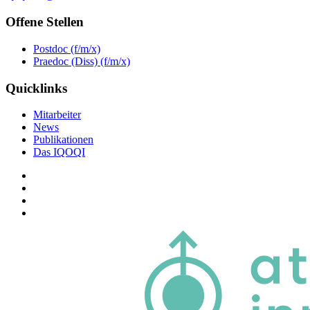
Offene Stellen
Postdoc (f/m/x)
Praedoc (Diss) (f/m/x)
Quicklinks
Mitarbeiter
News
Publikationen
Das IQOQI