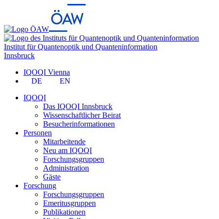
Institut für Quantenoptik und Quanteninformation
Innsbruck
IQOQI Vienna
DE
EN
IQOQI
Das IQOQI Innsbruck
Wissenschaftlicher Beirat
Besucherinformationen
Personen
Mitarbeitende
Neu am IQOQI
Forschungsgruppen
Administration
Gäste
Forschung
Forschungsgruppen
Emeritusgruppen
Publikationen