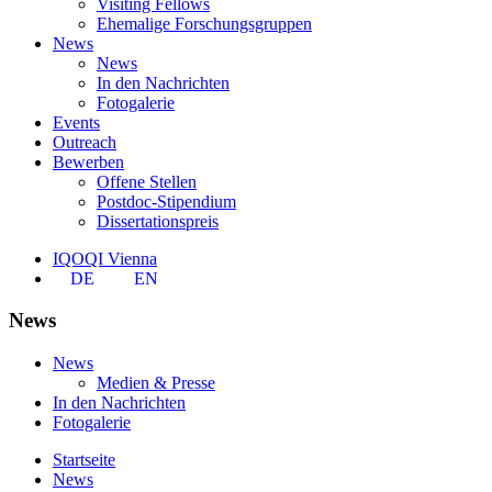
Visiting Fellows
Ehemalige Forschungsgruppen
News
News
In den Nachrichten
Fotogalerie
Events
Outreach
Bewerben
Offene Stellen
Postdoc-Stipendium
Dissertationspreis
IQOQI Vienna
DE
EN
News
News
Medien & Presse
In den Nachrichten
Fotogalerie
Startseite
News