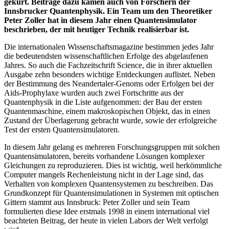
gekürt. Beiträge dazu kamen auch von Forschern der
Innsbrucker Quantenphysik. Ein Team um den Theoretiker
Peter Zoller hat in diesem Jahr einen Quantensimulator
beschrieben, der mit heutiger Technik realisierbar ist.
Die internationalen Wissenschaftsmagazine bestimmen jedes Jahr
die bedeutendsten wissenschaftlichen Erfolge des abgelaufenen
Jahres. So auch die Fachzeitschrift Science, die in ihrer aktuellen
Ausgabe zehn besonders wichtige Entdeckungen auflistet. Neben
der Bestimmung des Neandertaler-Genoms oder Erfolgen bei der
Aids-Prophylaxe wurden auch zwei Fortschritte aus der
Quantenphysik in die Liste aufgenommen: der Bau der ersten
Quantenmaschine, einem makroskopischen Objekt, das in einen
Zustand der Überlagerung gebracht wurde, sowie der erfolgreiche
Test der ersten Quantensimulatoren.
In diesem Jahr gelang es mehreren Forschungsgruppen mit solchen
Quantensimulatoren, bereits vorhandene Lösungen komplexer
Gleichungen zu reproduzieren. Dies ist wichtig, weil herkömmliche
Computer mangels Rechenleistung nicht in der Lage sind, das
Verhalten von komplexen Quantensystemen zu beschreiben. Das
Grundkonzept für Quantensimulationen in Systemen mit optischen
Gittern stammt aus Innsbruck: Peter Zoller und sein Team
formulierten diese Idee erstmals 1998 in einem international viel
beachteten Beitrag, der heute in vielen Labors der Welt verfolgt