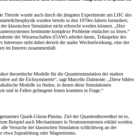
Die Theorie wurde auch durch die jüngsten Experimente am LHC des
ntarteilchenphysik wurden bereits in den 1970er-Jahren formuliert,
 der klassischen Simulation nicht erforscht werden können. „Hier
Quantensystemen bestimmte komplexe Probleme einfacher zu lösen.“
demie der Wissenschaften (ÖAW) arbeitet daran, Teilaspekte des
Interesses steht dabei derzeit die starke Wechselwirkung, eine der
onen im Inneren zusammenhält.
ker theoretische Modelle für die Quantensimulation der starken
ndere auf die Eichsymmetrie“, sagt Marcello Dalmonte. „Diese bilden
sikalische Modelle zu finden, in denen diese Simulationen
kte und in Fallen gefangene Ionen kommen in Frage.“
ogenanntes Quark-Gluon-Plasma. Ziel der Quantentheoretiker ist es,
 zum Beispiel auch Mechanismen in Neutronensternen erklärt werden.
 alle Versuche der klassischen Simulation schlichtweg an der
wie etwa Supraleitung oder Magnetismus.