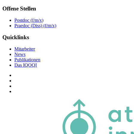
Offene Stellen
Postdoc (f/m/x)
Praedoc (Diss) (f/m/x)
Quicklinks
Mitarbeiter
News
Publikationen
Das IQOQI