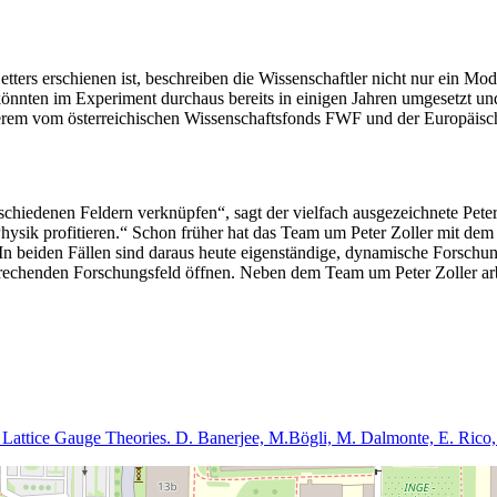
w Letters erschienen ist, beschreiben die Wissenschaftler nicht nur ein 
könnten im Experiment durchaus bereits in einigen Jahren umgesetzt u
anderem vom österreichischen Wissenschaftsfonds FWF und der Europäis
rschiedenen Feldern verknüpfen“, sagt der vielfach ausgezeichnete Pet
hysik profitieren.“ Schon früher hat das Team um Peter Zoller mit d
 In beiden Fällen sind daraus heute eigenständige, dynamische Forschu
sprechenden Forschungsfeld öffnen. Neben dem Team um Peter Zoller a
ice Gauge Theories. D. Banerjee, M.Bögli, M. Dalmonte, E. Rico, P. S