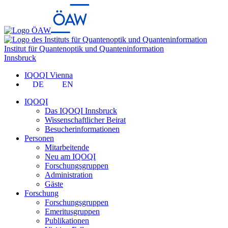
Institut für Quantenoptik und Quanteninformation
Innsbruck
IQOQI Vienna
DE
EN
IQOQI
Das IQOQI Innsbruck
Wissenschaftlicher Beirat
Besucherinformationen
Personen
Mitarbeitende
Neu am IQOQI
Forschungsgruppen
Administration
Gäste
Forschung
Forschungsgruppen
Emeritusgruppen
Publikationen