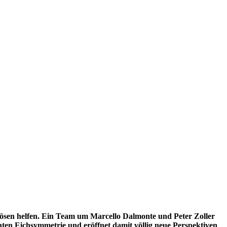
 lösen helfen. Ein Team um Marcello Dalmonte und Peter Zoller
ten Eichsymmetrie und eröffnet damit völlig neue Perspektiven