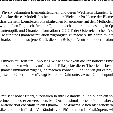
der Physik bekannten Elementarteilchen und deren Wechselwirkungen. 
 Aspekte dieses Modells bis heute unklar. Viele der Probleme der Eleme
an, dass die sehr komplexen physikalischen Phänomene mit den Methoden
gewöhnlichen Eigenschaften der Quantenmechanik erlauben es uns, in 
uantenoptik und Quanteninformation (IQOQI) der Österreichischen Aka
so für eine Quantensimulation zugänglich zu machen. Im Zentrum ihres 
Quarks erklärt, also jene Kraft, die zum Beispiel Neutronen oder Prot
r Universität Bern um Uwe-Jens Wiese entwickeln die Innsbrucker Physi
beschränken wir uns zunächst auf Teilaspekte dieser Theorie, insbeso
 Quantensimulation zugänglich machen können.“ Schließlich gilt es phy
optischen Gittern nutzen“, sagt Marcello Dalmonte. „Auch Quantenpun
t sehr hoher Energie, zerfallen in ihre Bestandteile und bilden ein s
erimenten besser zu verstehen. Mit Quantensimulationen könnten aber
 Materie dort ebenfalls in ein Quark-Gluon-Plasma. Auch hier scheitern
ysiker aber auch für das Verständnis von Phänomenen in Festkörpern, 