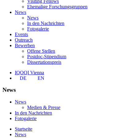
Visiting Fellows
Ehemalige Forschungsgruppen
News
News
In den Nachrichten
Fotogalerie
Events
Outreach
Bewerben
Offene Stellen
Postdoc-Stipendium
Dissertationspreis
IQOQI Vienna
DE
EN
News
News
Medien & Presse
In den Nachrichten
Fotogalerie
Startseite
News