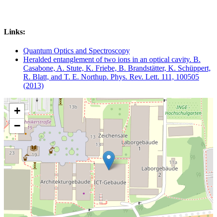
Links:
Quantum Optics and Spectroscopy
Heralded entanglement of two ions in an optical cavity. B.
Casabone, A. Stute, K. Friebe, B. Brandstätter, K. Schüppert,
R. Blatt, and T. E. Northup. Phys. Rev. Lett. 111, 100505
(2013)
+
−