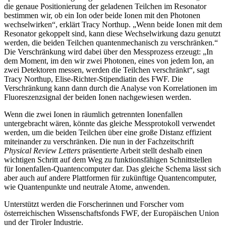
die genaue Positionierung der geladenen Teilchen im Resonator
bestimmen wir, ob ein Ion oder beide Ionen mit den Photonen
wechselwirken“, erklärt Tracy Northup. „Wenn beide Ionen mit dem
Resonator gekoppelt sind, kann diese Wechselwirkung dazu genutzt
werden, die beiden Teilchen quantenmechanisch zu verschränken.“
Die Verschränkung wird dabei über den Messprozess erzeugt: „In
dem Moment, im den wir zwei Photonen, eines von jedem Ion, an
zwei Detektoren messen, werden die Teilchen verschränkt“, sagt
Tracy Northup, Elise-Richter-Stipendiatin des FWF. Die
Verschränkung kann dann durch die Analyse von Korrelationen im
Fluoreszenzsignal der beiden Ionen nachgewiesen werden.
Wenn die zwei Ionen in räumlich getrennten Ionenfallen
untergebracht wären, könnte das gleiche Messprotokoll verwendet
werden, um die beiden Teilchen über eine große Distanz effizient
miteinander zu verschränken. Die nun in der Fachzeitschrift
Physical Review Letters
präsentierte Arbeit stellt deshalb einen
wichtigen Schritt auf dem Weg zu funktionsfähigen Schnittstellen
für Ionenfallen-Quantencomputer dar. Das gleiche Schema lässt sich
aber auch auf andere Plattformen für zukünftige Quantencomputer,
wie Quantenpunkte und neutrale Atome, anwenden.
Unterstützt werden die Forscherinnen und Forscher vom
österreichischen Wissenschaftsfonds FWF, der Europäischen Union
und der Tiroler Industrie.