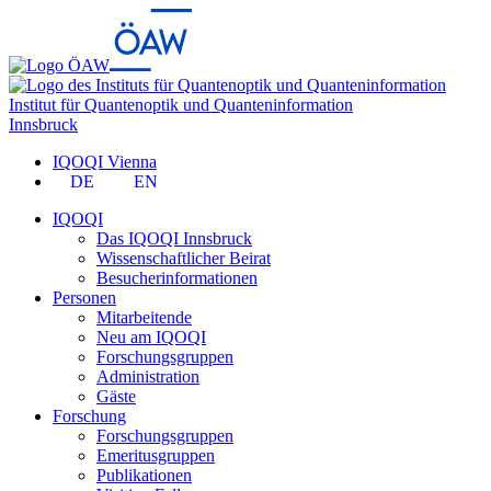
Institut für Quantenoptik und Quanteninformation
Innsbruck
IQOQI Vienna
DE
EN
IQOQI
Das IQOQI Innsbruck
Wissenschaftlicher Beirat
Besucherinformationen
Personen
Mitarbeitende
Neu am IQOQI
Forschungsgruppen
Administration
Gäste
Forschung
Forschungsgruppen
Emeritusgruppen
Publikationen