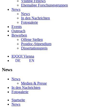
Visiting Fellows
Ehemalige Forschungsgruppen
News
News
In den Nachrichten
Fotogalerie
Events
Outreach
Bewerben
Offene Stellen
Postdoc-Stipendium
Dissertationspreis
IQOQI Vienna
DE
EN
News
News
Medien & Presse
In den Nachrichten
Fotogalerie
Startseite
News