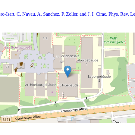
-Isart, C. Navau, A. Sanchez, P. Zoller, and J. I. Cirac. Phys. Rev. L