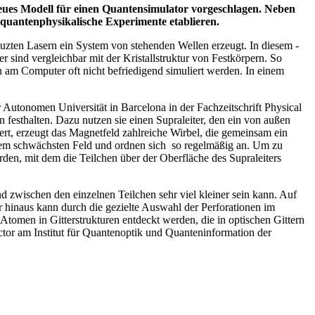
neues Modell für einen Quantensimulator vorgeschlagen. Neben
 quantenphysikalische Experimente etablieren.
euzten Lasern ein System von stehenden Wellen erzeugt. In diesem -
sind vergleichbar mit der Kristallstruktur von Festkörpern. So
 am Computer oft nicht befriedigend simuliert werden. In einem
Autonomen Universität in Barcelona in der Fachzeitschrift Physical
 festhalten. Dazu nutzen sie einen Supraleiter, den ein von außen
rt, erzeugt das Magnetfeld zahlreiche Wirbel, die gemeinsam ein
t dem schwächsten Feld und ordnen sich so regelmäßig an. Um zu
en, mit dem die Teilchen über der Oberfläche des Supraleiters
nd zwischen den einzelnen Teilchen sehr viel kleiner sein kann. Auf
er hinaus kann durch die gezielte Auswahl der Perforationen im
Atomen in Gitterstrukturen entdeckt werden, die in optischen Gittern
ector am Institut für Quantenoptik und Quanteninformation der