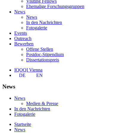
Visiting Fellows
Ehemalige Forschungsgruppen
News
News
In den Nachrichten
Fotogalerie
Events
Outreach
Bewerben
Offene Stellen
Postdoc-Stipendium
Dissertationspreis
IQOQI Vienna
DE
EN
News
News
Medien & Presse
In den Nachrichten
Fotogalerie
Startseite
News