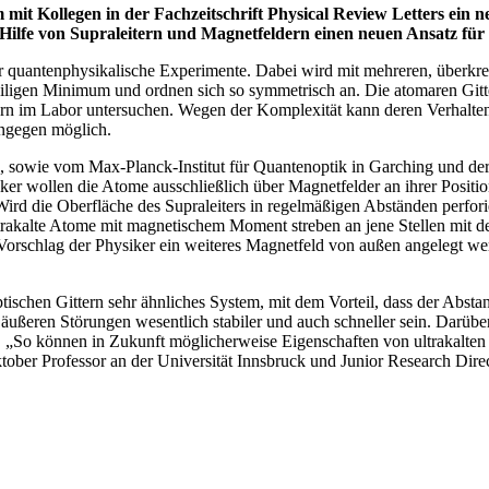
mit Kollegen in der Fachzeitschrift Physical Review Letters ein 
 Hilfe von Supraleitern und Magnetfeldern einen neuen Ansatz für
für quantenphysikalische Experimente. Dabei wird mit mehreren, überkr
iligen Minimum und ordnen sich so symmetrisch an. Die atomaren Gitter 
ern im Labor untersuchen. Wegen der Komplexität kann deren Verhalten
ingegen möglich.
 sowie vom Max-Planck-Institut für Quantenoptik in Garching und der 
er wollen die Atome ausschließlich über Magnetfelder an ihrer Position
rd die Oberfläche des Supraleiters in regelmäßigen Abständen perforie
 Ultrakalte Atome mit magnetischem Moment streben an jene Stellen mi
orschlag der Physiker ein weiteres Magnetfeld von außen angelegt werd
tischen Gittern sehr ähnliches System, mit dem Vorteil, dass der Absta
r äußeren Störungen wesentlich stabiler und auch schneller sein. Darüb
n. „So können in Zukunft möglicherweise Eigenschaften von ultrakalten 
Oktober Professor an der Universität Innsbruck und Junior Research Dir