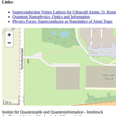
Links:
Superconducting Vortex Lattices for Ultracold Atoms. O. Romero
Quantum Nanophysics, Optics and Information
Physics Focus: Superconductor as Nanolattice of Atom Traps
+
−
50 m
Institut für Quantenoptik und Quanteninformation - Innsbruck