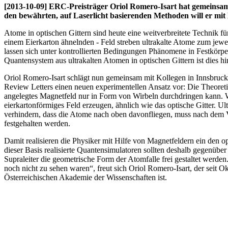
[2013-10-09] ERC-Preisträger Oriol Romero-Isart hat gemeinsam 
den bewährten, auf Laserlicht basierenden Methoden will er mit
Atome in optischen Gittern sind heute eine weitverbreitete Technik 
einem Eierkarton ähnelnden - Feld streben ultrakalte Atome zum jewe
lassen sich unter kontrollierten Bedingungen Phänomene in Festkörp
Quantensystem aus ultrakalten Atomen in optischen Gittern ist dies h
Oriol Romero-Isart schlägt nun gemeinsam mit Kollegen in Innsbruck,
Review Letters einen neuen experimentellen Ansatz vor: Die Theoretik
angelegtes Magnetfeld nur in Form von Wirbeln durchdringen kann. Wi
eierkartonförmiges Feld erzeugen, ähnlich wie das optische Gitter.
verhindern, dass die Atome nach oben davonfliegen, muss nach dem V
festgehalten werden.
Damit realisieren die Physiker mit Hilfe von Magnetfeldern ein den op
dieser Basis realisierte Quantensimulatoren sollten deshalb gegenübe
Supraleiter die geometrische Form der Atomfalle frei gestaltet werde
noch nicht zu sehen waren“, freut sich Oriol Romero-Isart, der seit 
Österreichischen Akademie der Wissenschaften ist.