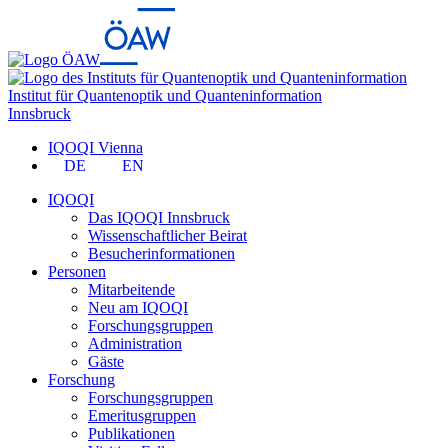
Institut für Quantenoptik und Quanteninformation
Innsbruck
IQOQI Vienna
DE
EN
IQOQI
Das IQOQI Innsbruck
Wissenschaftlicher Beirat
Besucherinformationen
Personen
Mitarbeitende
Neu am IQOQI
Forschungsgruppen
Administration
Gäste
Forschung
Forschungsgruppen
Emeritusgruppen
Publikationen