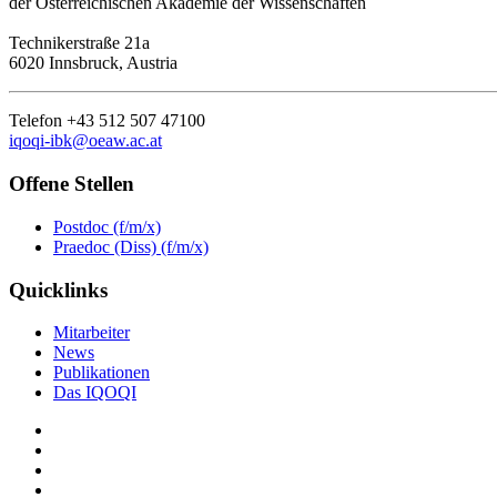
der Österreichischen Akademie der Wissenschaften
Technikerstraße 21a
6020 Innsbruck, Austria
Telefon +43 512 507 47100
iqoqi-ibk@oeaw.ac.at
Offene Stellen
Postdoc (f/m/x)
Praedoc (Diss) (f/m/x)
Quicklinks
Mitarbeiter
News
Publikationen
Das IQOQI