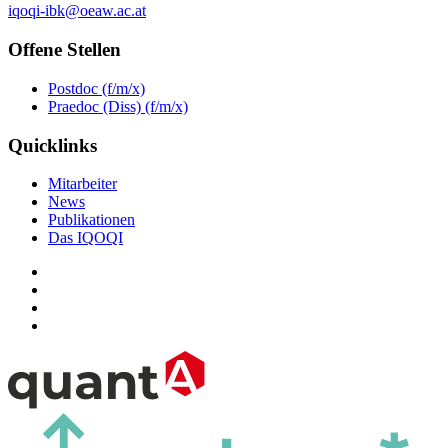
iqoqi-ibk@oeaw.ac.at
Offene Stellen
Postdoc (f/m/x)
Praedoc (Diss) (f/m/x)
Quicklinks
Mitarbeiter
News
Publikationen
Das IQOQI