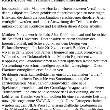
RARE-Labor von Francesca Ferlaino untersuchen.
Insbesondere wird Matthew Norcia an einem besseren Verständnis
der aus dipolaren Gasen gebildeten Superfestkörper, an neuartigen
Effekten, die durch die Kombination verschiedener dipolarer Arten
ermöglicht werden, und an der Ausweitung der Techniken der
mikroskopischen Kontrolle und Detektion dieser Atome arbeiten.
Matthew Norcia wuchs in Palo Alto, Kalifornien, auf und besuchte
die Stanford University. Dort absolvierte er ein Studium der
Ingenieurphysik mit Schwerpunkt auf dem Design von
Elektrofahrzeugen. Im Jahr 2012 zog er nach Boulder, Colorado,
wo er in der Gruppe von James Thompson am JILA promovierte.
Während seiner Doktorarbeit baute Matt ein Experiment zur
Kopplung von Strontiumatomen an einen optischen Resonator unter
Verwendung von schmalbandigen optischen Übergängen. Diese
Plattform ermöglichte erste Studien von
Strahlungsverstärkungseffekten an einem ultraschmalen "Uhren"-
Übergang in einem Ensemble von Strontiumatomen, die
zerstörungsfreie Messung von Atomwolken, eine neue
Spektroskopiemethode auf der Grundlage "magnetisch induzierter
Transparenz" und eine neue Methode der Laserkühlung, die den
kohärenten Transfer von Atomwolken für eine verbesserte Leistung
nutzt (die sogenannte SWAP-Kühlung). Diese Errungenschaften
wurden mit dem JILA-Preis für wissenschaftliche Leistungen im
Jahr 2016 und Matthew Norcias Nominierung als Finalist für den