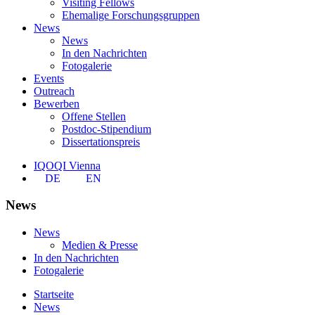
Visiting Fellows
Ehemalige Forschungsgruppen
News
News
In den Nachrichten
Fotogalerie
Events
Outreach
Bewerben
Offene Stellen
Postdoc-Stipendium
Dissertationspreis
IQOQI Vienna
DE
EN
News
News
Medien & Presse
In den Nachrichten
Fotogalerie
Startseite
News