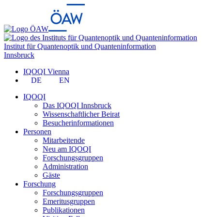
Institut für Quantenoptik und Quanteninformation
Innsbruck
IQOQI Vienna
DE
EN
IQOQI
Das IQOQI Innsbruck
Wissenschaftlicher Beirat
Besucherinformationen
Personen
Mitarbeitende
Neu am IQOQI
Forschungsgruppen
Administration
Gäste
Forschung
Forschungsgruppen
Emeritusgruppen
Publikationen