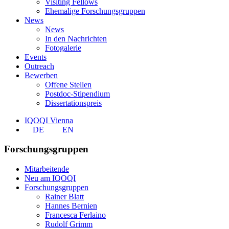
Visiting Fellows
Ehemalige Forschungsgruppen
News
News
In den Nachrichten
Fotogalerie
Events
Outreach
Bewerben
Offene Stellen
Postdoc-Stipendium
Dissertationspreis
IQOQI Vienna
DE
EN
Forschungsgruppen
Mitarbeitende
Neu am IQOQI
Forschungsgruppen
Rainer Blatt
Hannes Bernien
Francesca Ferlaino
Rudolf Grimm