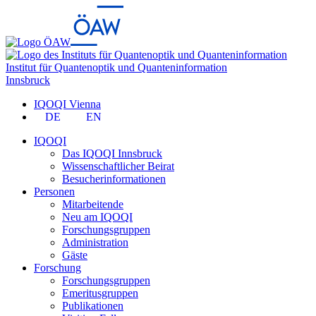
Institut für Quantenoptik und Quanteninformation
Innsbruck
IQOQI Vienna
DE
EN
IQOQI
Das IQOQI Innsbruck
Wissenschaftlicher Beirat
Besucherinformationen
Personen
Mitarbeitende
Neu am IQOQI
Forschungsgruppen
Administration
Gäste
Forschung
Forschungsgruppen
Emeritusgruppen
Publikationen