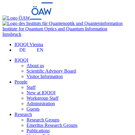
Institute for Quantum Optics and Quantum Information
Innsbruck
IQOQI Vienna
DE
EN
IQOQI
About us
Scientific Advisory Board
Visitor Information
People
Staff
New at IQOQI
Workgroup Staff
Administration
Guests
Research
Research Groups
Emeritus Research Groups
Publications