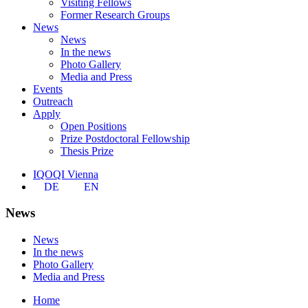
Visiting Fellows
Former Research Groups
News
News
In the news
Photo Gallery
Media and Press
Events
Outreach
Apply
Open Positions
Prize Postdoctoral Fellowship
Thesis Prize
IQOQI Vienna
DE
EN
News
News
In the news
Photo Gallery
Media and Press
Home