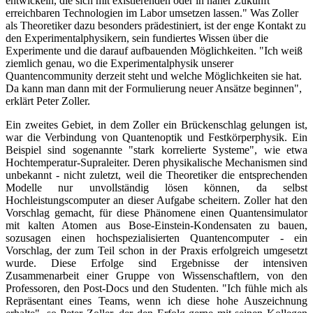
entwickeln, die sich mit existierenden oder in naher Zukunft
erreichbaren Technologien im Labor umsetzen lassen." Was Zoller
als Theoretiker dazu besonders prädestiniert, ist der enge Kontakt zu
den Experimentalphysikern, sein fundiertes Wissen über die
Experimente und die darauf aufbauenden Möglichkeiten. "Ich weiß
ziemlich genau, wo die Experimentalphysik unserer
Quantencommunity derzeit steht und welche Möglichkeiten sie hat.
Da kann man dann mit der Formulierung neuer Ansätze beginnen",
erklärt Peter Zoller.
Ein zweites Gebiet, in dem Zoller ein Brückenschlag gelungen ist,
war die Verbindung von Quantenoptik und Festkörperphysik. Ein
Beispiel sind sogenannte "stark korrelierte Systeme", wie etwa
Hochtemperatur-Supraleiter. Deren physikalische Mechanismen sind
unbekannt - nicht zuletzt, weil die Theoretiker die entsprechenden
Modelle nur unvollständig lösen können, da selbst
Hochleistungscomputer an dieser Aufgabe scheitern. Zoller hat den
Vorschlag gemacht, für diese Phänomene einen Quantensimulator
mit kalten Atomen aus Bose-Einstein-Kondensaten zu bauen,
sozusagen einen hochspezialisierten Quantencomputer - ein
Vorschlag, der zum Teil schon in der Praxis erfolgreich umgesetzt
wurde. Diese Erfolge sind Ergebnisse der intensiven
Zusammenarbeit einer Gruppe von Wissenschaftlern, von den
Professoren, den Post-Docs und den Studenten. "Ich fühle mich als
Repräsentant eines Teams, wenn ich diese hohe Auszeichnung