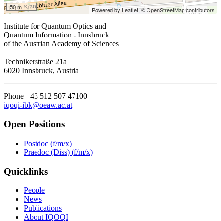
50 m
Powered by Leaflet,
© OpenStreetMap contributors
Institute for Quantum Optics and
Quantum Information - Innsbruck
of the Austrian Academy of Sciences
Technikerstraße 21a
6020 Innsbruck, Austria
Phone +43 512 507 47100
iqoqi-ibk@oeaw.ac.at
Open Positions
Postdoc (f/m/x)
Praedoc (Diss) (f/m/x)
Quicklinks
People
News
Publications
About IQOQI