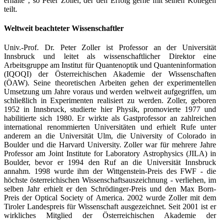
erhalte", so Peter Zoller, der den Erfolg gerne mit seinen Kollegen
teilt.
Weltweit beachteter Wissenschaftler
Univ.-Prof. Dr. Peter Zoller ist Professor an der Universität
Innsbruck und leitet als wissenschaftlicher Direktor eine
Arbeitsgruppe am Institut für Quantenoptik und Quanteninformation
(IQOQI) der Österreichischen Akademie der Wissenschaften
(ÖAW). Seine theoretischen Arbeiten gehen der experimentellen
Umsetzung um Jahre voraus und werden weltweit aufgegriffen, um
schließlich in Experimenten realisiert zu werden. Zoller, geboren
1952 in Innsbruck, studierte hier Physik, promovierte 1977 und
habilitierte sich 1980. Er wirkte als Gastprofessor an zahlreichen
international renommierten Universitäten und erhielt Rufe unter
anderem an die Universität Ulm, die University of Colorado in
Boulder und die Harvard University. Zoller war für mehrere Jahre
Professor am Joint Institute for Laboratory Astrophysics (JILA) in
Boulder, bevor er 1994 den Ruf an die Universität Innsbruck
annahm. 1998 wurde ihm der Wittgenstein-Preis des FWF - die
höchste österreichischen Wissenschaftsauszeichnung - verliehen, im
selben Jahr erhielt er den Schrödinger-Preis und den Max Born-
Preis der Optical Society of America. 2002 wurde Zoller mit dem
Tiroler Landespreis für Wissenschaft ausgezeichnet. Seit 2001 ist er
wirkliches Mitglied der Österreichischen Akademie der