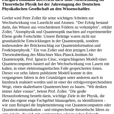
Theoretische Physik bei der Jahrestagung der Deutschen
Physikalischen Gesellschaft an den Wissenschaftler.
Geeh
rt wird Peter Zoller für seine wichtigen Arbeiten zur
Wechselwirkung von Laserlicht und Atomen. "Der Erfolg bestand
darin, das Wissen aus verschiedenen Feldern zu verknüpfen", erklärt
Zoller, "Atomphysik und Quantenoptik machten auf experimenteller
Ebene große Fortschritte. Unsere Beiträge waren nicht nur
grundsätzliche Entwicklungen in der Quantenoptik, sondern
insbesondere der Brückenschlag zur Quanteninformation und
Festkörperphysik." Ein von Zoller und dem jetzigen Leiter der
Theorieabteilung des Münchner Max-Planck-Instituts für
Quantenoptik, Prof. Ignacio Cirac, vorgeschlagenes Modell eines
Quantencomputers basiert auf der Wechselwirkung von Lasern mit
kalten, in einer elektromagnetischen Falle gespeicherten Ionen.
Dieses vor zehn Jahren publizierte Modell konnte in den
vergangenen Jahren in den Grundzügen unter anderem auch in
Innsbruck realisiert werden und ist einer der erfolgsversprechendsten
Wege, einen skalierbaren Quantenrechner zu bauen. "Wir denken
immer Jahre voraus", betont Prof. Zoller. "Die große
Herausforderung besteht darin, wichtige Ziele in der Physik, die
über das eigene enge Fachgebiet hinausgehen, zu identifizieren -
wie zum Beispiel die Implementierung von Quantencomputern oder
Quantenkommunikation - und entsprechende theoretische Ideen zu