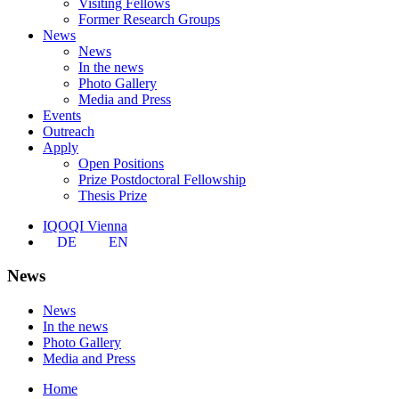
Visiting Fellows
Former Research Groups
News
News
In the news
Photo Gallery
Media and Press
Events
Outreach
Apply
Open Positions
Prize Postdoctoral Fellowship
Thesis Prize
IQOQI Vienna
DE
EN
News
News
In the news
Photo Gallery
Media and Press
Home