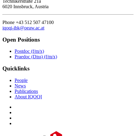
Technikerstraße 21a
6020 Innsbruck, Austria
Phone +43 512 507 47100
iqoqi-ibk@oeaw.ac.at
Open Positions
Postdoc (f/m/x)
Praedoc (Diss) (f/m/x)
Quicklinks
People
News
Publications
About IQOQI