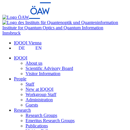
Institute for Quantum Optics and Quantum Information
Innsbruck
IQOQI Vienna
DE
EN
IQOQI
About us
Scientific Advisory Board
Visitor Information
People
Staff
New at IQOQI
Workgroup Staff
Administration
Guests
Research
Research Groups
Emeritus Research Groups
Publications