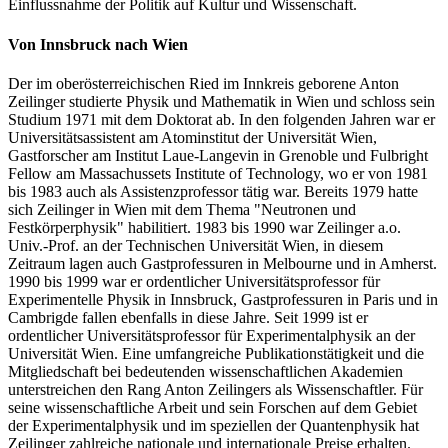
Einflussnahme der Politik auf Kultur und Wissenschaft.
Von Innsbruck nach Wien
Der im oberösterreichischen Ried im Innkreis geborene Anton
Zeilinger studierte Physik und Mathematik in Wien und schloss sein
Studium 1971 mit dem Doktorat ab. In den folgenden Jahren war er
Universitätsassistent am Atominstitut der Universität Wien,
Gastforscher am Institut Laue-Langevin in Grenoble und Fulbright
Fellow am Massachussets Institute of Technology, wo er von 1981
bis 1983 auch als Assistenzprofessor tätig war. Bereits 1979 hatte
sich Zeilinger in Wien mit dem Thema "Neutronen und
Festkörperphysik" habilitiert. 1983 bis 1990 war Zeilinger a.o.
Univ.-Prof. an der Technischen Universität Wien, in diesem
Zeitraum lagen auch Gastprofessuren in Melbourne und in Amherst.
1990 bis 1999 war er ordentlicher Universitätsprofessor für
Experimentelle Physik in Innsbruck, Gastprofessuren in Paris und in
Cambrigde fallen ebenfalls in diese Jahre. Seit 1999 ist er
ordentlicher Universitätsprofessor für Experimentalphysik an der
Universität Wien. Eine umfangreiche Publikationstätigkeit und die
Mitgliedschaft bei bedeutenden wissenschaftlichen Akademien
unterstreichen den Rang Anton Zeilingers als Wissenschaftler. Für
seine wissenschaftliche Arbeit und sein Forschen auf dem Gebiet
der Experimentalphysik und im speziellen der Quantenphysik hat
Zeilinger zahlreiche nationale und internationale Preise erhalten.