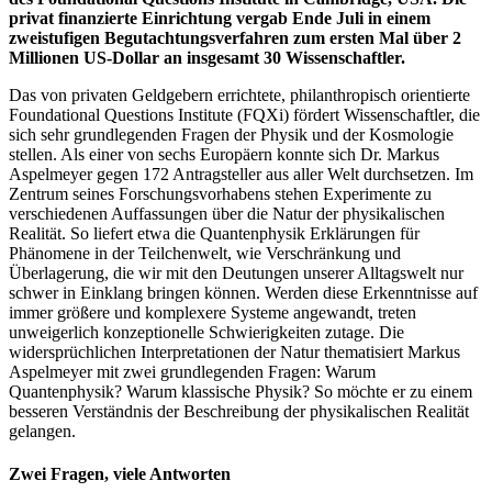
privat finanzierte Einrichtung vergab Ende Juli in einem
zweistufigen Begutachtungsverfahren zum ersten Mal über 2
Millionen US-Dollar an insgesamt 30 Wissenschaftler.
Das von privaten Geldgebern errichtete, philanthropisch orientierte
Foundational Questions Institute (FQXi) fördert Wissenschaftler, die
sich sehr grundlegenden Fragen der Physik und der Kosmologie
stellen. Als einer von sechs Europäern konnte sich Dr. Markus
Aspelmeyer gegen 172 Antragsteller aus aller Welt durchsetzen. Im
Zentrum seines Forschungsvorhabens stehen Experimente zu
verschiedenen Auffassungen über die Natur der physikalischen
Realität. So liefert etwa die Quantenphysik Erklärungen für
Phänomene in der Teilchenwelt, wie Verschränkung und
Überlagerung, die wir mit den Deutungen unserer Alltagswelt nur
schwer in Einklang bringen können. Werden diese Erkenntnisse auf
immer größere und komplexere Systeme angewandt, treten
unweigerlich konzeptionelle Schwierigkeiten zutage. Die
widersprüchlichen Interpretationen der Natur thematisiert Markus
Aspelmeyer mit zwei grundlegenden Fragen: Warum
Quantenphysik? Warum klassische Physik? So möchte er zu einem
besseren Verständnis der Beschreibung der physikalischen Realität
gelangen.
Zwei Fragen, viele Antworten