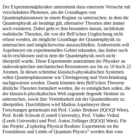
Der Experimentalphysiker unternimmt dazu einerseits Versuche mit
verschränkten Photonen, um die Grundlagen von
Quantenphänomenen in einem Regime zu untersuchen, in dem die
Quantenphysik als bestätigt gilt, alternative Theorien aber immer
noch existieren. Dabei geht es ihm besonders darum, nichtlokale
realistische Theorien, die von der Bell’schen Ungleichung nicht
erfasst werden, als mögliche Grundlage der Quantenphysik zu
untersuchen und möglicherweise auszuschließen. Andererseits will
Aspelmeyer ein experimentelles Gebiet erkunden, das bisher noch
nicht erschlossen und in dem die Quantenphysik noch nicht
überprüft wurde. Diese Experimente unternimmt der Physiker an
makroskopischen mechanischen Resonatoren aus bis zu 10 hoch 22
Atomen. In diesen scheinbar klassisch-physikalischen Systemen
sollen Quantenphänomene wie Überlagerung und Verschränkung
nachgewiesen werden. Damit könnten dem Bell’schen Theorem
ähnliche Theorien formuliert werden, die es ermöglichen sollen, die
der klassisch-physikalischen Welt zugrunde liegende Struktur zu
untersuchen, sowie ihre Vereinbarkeit mit der Quantentheorie zu
überprüfen. Durchführen wird Markus Aspelmeyer diese
Forschungen gemeinsam mit Prof. Caslav Brukner (IQOQI Wien),
Prof. Keith Schwab (Cornell University), Prof. Vlatko Vedral
(Leeds University) und Prof. Anton Zeilinger (IQOQI Wien). Für
das Projekt „Exploring Physical Realism: Experiments on the
Foundations and Limits of Quantum Physics“ werden ihm vom