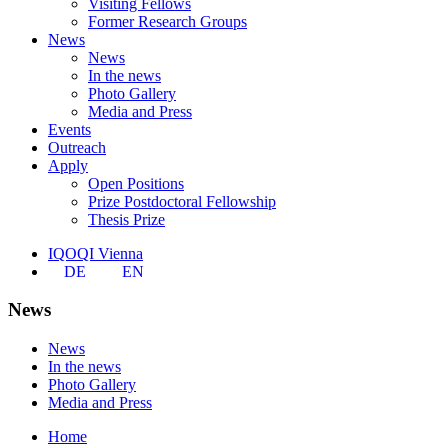
Visiting Fellows
Former Research Groups
News
News
In the news
Photo Gallery
Media and Press
Events
Outreach
Apply
Open Positions
Prize Postdoctoral Fellowship
Thesis Prize
IQOQI Vienna
DE
EN
News
News
In the news
Photo Gallery
Media and Press
Home