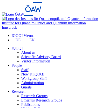
Institute for Quantum Optics and Quantum Information
Innsbruck
IQOQI Vienna
DE
EN
IQOQI
About us
Scientific Advisory Board
Visitor Information
People
Staff
New at IQOQI
Workgroup Staff
Administration
Guests
Research
Research Groups
Emeritus Research Groups
Publications