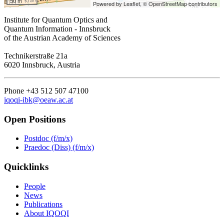
50 m
Powered by Leaflet,
© OpenStreetMap contributors
Institute for Quantum Optics and
Quantum Information - Innsbruck
of the Austrian Academy of Sciences
Technikerstraße 21a
6020 Innsbruck, Austria
Phone +43 512 507 47100
iqoqi-ibk@oeaw.ac.at
Open Positions
Postdoc (f/m/x)
Praedoc (Diss) (f/m/x)
Quicklinks
People
News
Publications
About IQOQI