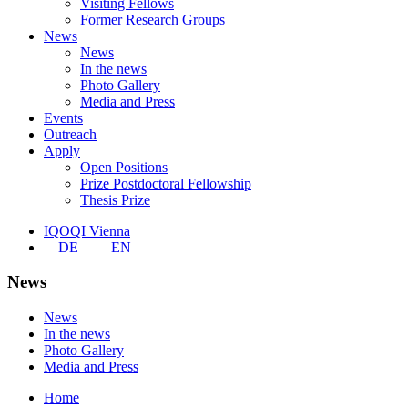
Visiting Fellows
Former Research Groups
News
News
In the news
Photo Gallery
Media and Press
Events
Outreach
Apply
Open Positions
Prize Postdoctoral Fellowship
Thesis Prize
IQOQI Vienna
DE
EN
News
News
In the news
Photo Gallery
Media and Press
Home