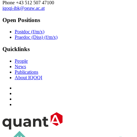
Phone +43 512 507 47100
iqoqi-ibk@oeaw.ac.at
Open Positions
Postdoc (f/m/x)
Praedoc (Diss) (f/m/x)
Quicklinks
People
News
Publications
About IQOQI