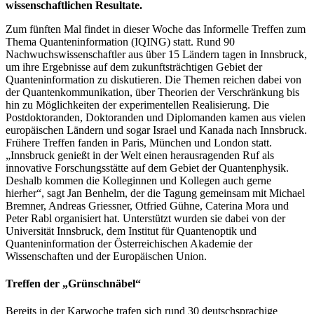
wissenschaftlichen Resultate.
Zum fünften Mal findet in dieser Woche das Informelle Treffen zum
Thema Quanteninformation (IQING) statt. Rund 90
Nachwuchswissenschaftler aus über 15 Ländern tagen in Innsbruck,
um ihre Ergebnisse auf dem zukunftsträchtigen Gebiet der
Quanteninformation zu diskutieren. Die Themen reichen dabei von
der Quantenkommunikation, über Theorien der Verschränkung bis
hin zu Möglichkeiten der experimentellen Realisierung. Die
Postdoktoranden, Doktoranden und Diplomanden kamen aus vielen
europäischen Ländern und sogar Israel und Kanada nach Innsbruck.
Frühere Treffen fanden in Paris, München und London statt.
„Innsbruck genießt in der Welt einen herausragenden Ruf als
innovative Forschungsstätte auf dem Gebiet der Quantenphysik.
Deshalb kommen die Kolleginnen und Kollegen auch gerne
hierher“, sagt Jan Benhelm, der die Tagung gemeinsam mit Michael
Bremner, Andreas Griessner, Otfried Gühne, Caterina Mora und
Peter Rabl organisiert hat. Unterstützt wurden sie dabei von der
Universität Innsbruck, dem Institut für Quantenoptik und
Quanteninformation der Österreichischen Akademie der
Wissenschaften und der Europäischen Union.
Treffen der „Grünschnäbel“
Bereits in der Karwoche trafen sich rund 30 deutschsprachige