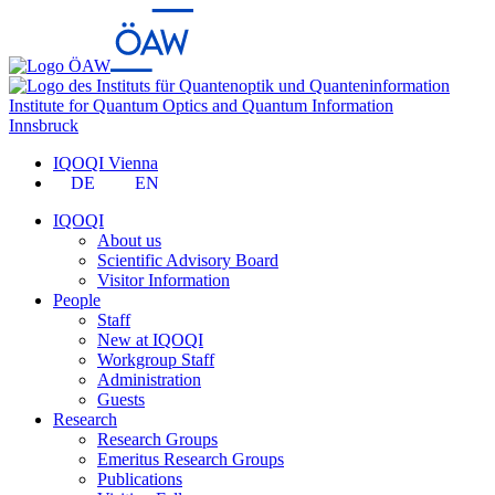
Institute for Quantum Optics and Quantum Information
Innsbruck
IQOQI Vienna
DE
EN
IQOQI
About us
Scientific Advisory Board
Visitor Information
People
Staff
New at IQOQI
Workgroup Staff
Administration
Guests
Research
Research Groups
Emeritus Research Groups
Publications