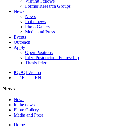
Visiting Fellows
Former Research Groups
News
News
In the news
Photo Gallery
Media and Press
Events
Outreach
Apply
Open Positions
Prize Postdoctoral Fellowship
Thesis Prize
IQOQI Vienna
DE
EN
News
News
In the news
Photo Gallery
Media and Press
Home