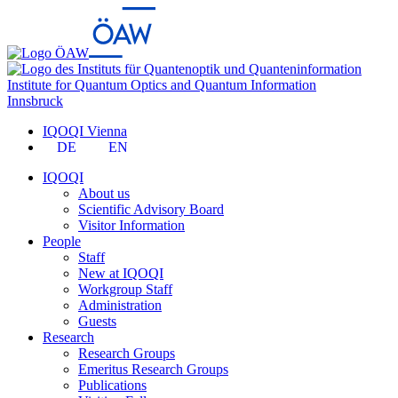
Institute for Quantum Optics and Quantum Information
Innsbruck
IQOQI Vienna
DE
EN
IQOQI
About us
Scientific Advisory Board
Visitor Information
People
Staff
New at IQOQI
Workgroup Staff
Administration
Guests
Research
Research Groups
Emeritus Research Groups
Publications