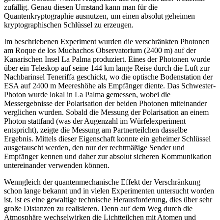
zufällig. Genau diesen Umstand kann man für die
Quantenkryptographie ausnutzen, um einen absolut geheimen
kryptographischen Schlüssel zu erzeugen.
Im beschriebenen Experiment wurden die verschränkten Photonen
am Roque de los Muchachos Observatorium (2400 m) auf der
Kanarischen Insel La Palma produziert. Eines der Photonen wurde
über ein Teleskop auf seine 144 km lange Reise durch die Luft zur
Nachbarinsel Teneriffa geschickt, wo die optische Bodenstation der
ESA auf 2400 m Meereshöhe als Empfänger diente. Das Schwester-
Photon wurde lokal in La Palma gemessen, wobei die
Messergebnisse der Polarisation der beiden Photonen miteinander
verglichen wurden. Sobald die Messung der Polarisation an einem
Photon stattfand (was der Augenzahl im Würfelexperiment
entspricht), zeigte die Messung am Partnerteilchen dasselbe
Ergebnis. Mittels dieser Eigenschaft konnte ein geheimer Schlüssel
ausgetauscht werden, den nur der rechtmäßige Sender und
Empfänger kennen und daher zur absolut sicheren Kommunikation
untereinander verwenden können.
Wenngleich der quantenmechanische Effekt der Verschränkung
schon lange bekannt und in vielen Experimenten untersucht worden
ist, ist es eine gewaltige technische Herausforderung, dies über sehr
große Distanzen zu realisieren. Denn auf dem Weg durch die
Atmosphäre wechselwirken die Lichtteilchen mit Atomen und