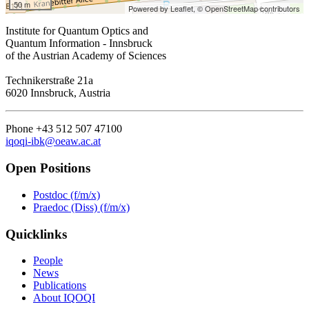
50 m
Powered by Leaflet,
© OpenStreetMap contributors
Institute for Quantum Optics and
Quantum Information - Innsbruck
of the Austrian Academy of Sciences
Technikerstraße 21a
6020 Innsbruck, Austria
Phone +43 512 507 47100
iqoqi-ibk@oeaw.ac.at
Open Positions
Postdoc (f/m/x)
Praedoc (Diss) (f/m/x)
Quicklinks
People
News
Publications
About IQOQI