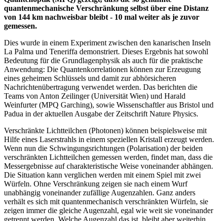
quantenmechanische Verschränkung selbst über eine Distanz
von 144 km nachweisbar bleibt - 10 mal weiter als je zuvor
gemessen.
Dies wurde in einem Experiment zwischen den kanarischen Inseln
La Palma und Teneriffa demonstriert. Dieses Ergebnis hat sowohl
Bedeutung für die Grundlagenphysik als auch für die praktische
Anwendung: Die Quantenkorrelationen können zur Erzeugung
eines geheimen Schlüssels und damit zur abhörsicheren
Nachrichtenübertragung verwendet werden. Das berichten die
Teams von Anton Zeilinger (Universität Wien) und Harald
Weinfurter (MPQ Garching), sowie Wissenschaftler aus Bristol und
Padua in der aktuellen Ausgabe der Zeitschrift Nature Physics.
Verschränkte Lichtteilchen (Photonen) können beispielsweise mit
Hilfe eines Laserstrahls in einem speziellen Kristall erzeugt werden.
Wenn nun die Schwingungsrichtungen (Polarisation) der beiden
verschränkten Lichtteilchen gemessen werden, findet man, dass die
Messergebnisse auf charakteristische Weise voneinander abhängen.
Die Situation kann verglichen werden mit einem Spiel mit zwei
Würfeln. Ohne Verschränkung zeigen sie nach einem Wurf
unabhängig voneinander zufällige Augenzahlen. Ganz anders
verhält es sich mit quantenmechanisch verschränkten Würfeln, sie
zeigen immer die gleiche Augenzahl, egal wie weit sie voneinander
getrennt werden. Welche Augenzahl das ist, bleibt aber weiterhin