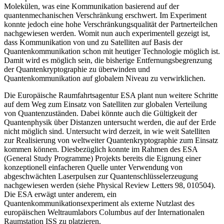
Molekülen, was eine Kommunikation basierend auf der
quantenmechanischen Verschränkung erschwert. Im Experiment
konnte jedoch eine hohe Verschränkungsqualität der Partnerteilchen
nachgewiesen werden. Womit nun auch experimentell gezeigt ist,
dass Kommunikation von und zu Satelliten auf Basis der
Quantenkommunikation schon mit heutiger Technologie möglich ist.
Damit wird es möglich sein, die bisherige Entfernungsbegrenzung
der Quantenkryptographie zu überwinden und
Quantenkommunikation auf globalem Niveau zu verwirklichen.
Die Europäische Raumfahrtsagentur ESA plant nun weitere Schritte
auf dem Weg zum Einsatz von Satelliten zur globalen Verteilung
von Quantenzuständen. Dabei könnte auch die Gültigkeit der
Quantenphysik über Distanzen untersucht werden, die auf der Erde
nicht möglich sind. Untersucht wird derzeit, in wie weit Satelliten
zur Realisierung von weltweiter Quantenkryptographie zum Einsatz
kommen können. Diesbezüglich konnte im Rahmen des ESA
(General Study Programme) Projekts bereits die Eignung einer
konzeptionell einfacheren Quelle unter Verwendung von
abgeschwächten Laserpulsen zur Quantenschlüsselerzeugung
nachgewiesen werden (siehe Physical Review Letters 98, 010504).
Die ESA erwägt unter anderem, ein
Quantenkommunikationsexperiment als externe Nutzlast des
europäischen Weltraumlabors Columbus auf der Internationalen
Raumstation ISS zu platzieren.