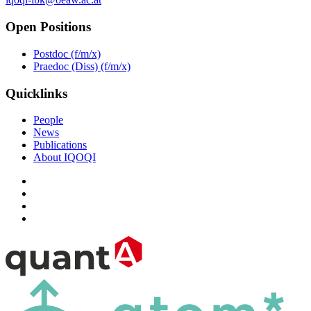
Open Positions
Postdoc (f/m/x)
Praedoc (Diss) (f/m/x)
Quicklinks
People
News
Publications
About IQOQI