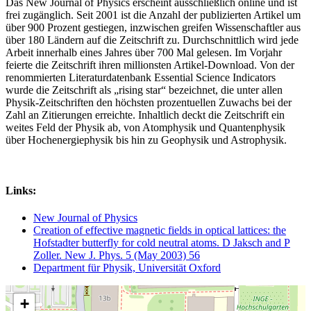
Das New Journal of Physics erscheint ausschließlich online und ist
frei zugänglich. Seit 2001 ist die Anzahl der publizierten Artikel um
über 900 Prozent gestiegen, inzwischen greifen Wissenschaftler aus
über 180 Ländern auf die Zeitschrift zu. Durchschnittlich wird jede
Arbeit innerhalb eines Jahres über 700 Mal gelesen. Im Vorjahr
feierte die Zeitschrift ihren millionsten Artikel-Download. Von der
renommierten Literaturdatenbank Essential Science Indicators
wurde die Zeitschrift als „rising star“ bezeichnet, die unter allen
Physik-Zeitschriften den höchsten prozentuellen Zuwachs bei der
Zahl an Zitierungen erreichte. Inhaltlich deckt die Zeitschrift ein
weites Feld der Physik ab, von Atomphysik und Quantenphysik
über Hochenergiephysik bis hin zu Geophysik und Astrophysik.
Links:
New Journal of Physics
Creation of effective magnetic fields in optical lattices: the
Hofstadter butterfly for cold neutral atoms. D Jaksch and P
Zoller. New J. Phys. 5 (May 2003) 56
Department für Physik, Universität Oxford
+