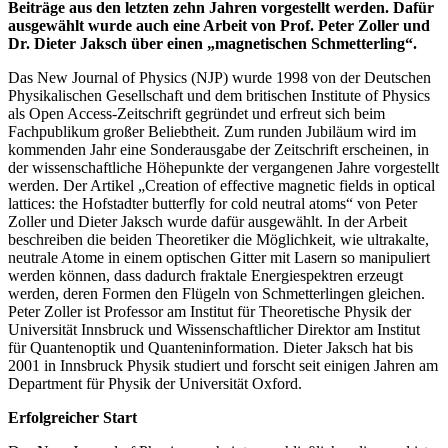
Beiträge aus den letzten zehn Jahren vorgestellt werden. Dafür
ausgewählt wurde auch eine Arbeit von Prof. Peter Zoller und
Dr. Dieter Jaksch über einen „magnetischen Schmetterling“.
Das New Journal of Physics (NJP) wurde 1998 von der Deutschen
Physikalischen Gesellschaft und dem britischen Institute of Physics
als Open Access-Zeitschrift gegründet und erfreut sich beim
Fachpublikum großer Beliebtheit. Zum runden Jubiläum wird im
kommenden Jahr eine Sonderausgabe der Zeitschrift erscheinen, in
der wissenschaftliche Höhepunkte der vergangenen Jahre vorgestellt
werden. Der Artikel „Creation of effective magnetic fields in optical
lattices: the Hofstadter butterfly for cold neutral atoms“ von Peter
Zoller und Dieter Jaksch wurde dafür ausgewählt. In der Arbeit
beschreiben die beiden Theoretiker die Möglichkeit, wie ultrakalte,
neutrale Atome in einem optischen Gitter mit Lasern so manipuliert
werden können, dass dadurch fraktale Energiespektren erzeugt
werden, deren Formen den Flügeln von Schmetterlingen gleichen.
Peter Zoller ist Professor am Institut für Theoretische Physik der
Universität Innsbruck und Wissenschaftlicher Direktor am Institut
für Quantenoptik und Quanteninformation. Dieter
Jaksch hat bis
2001 in Innsbruck Physik studiert und forscht seit einigen Jahren am
Department für Physik der Universität Oxford.
Erfolgreicher Start