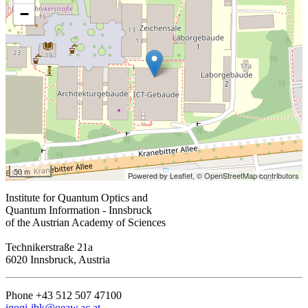
−
50 m
Powered by Leaflet,
© OpenStreetMap contributors
Institute for Quantum Optics and
Quantum Information - Innsbruck
of the Austrian Academy of Sciences
Technikerstraße 21a
6020 Innsbruck, Austria
Phone +43 512 507 47100
iqoqi-ibk@oeaw.ac.at