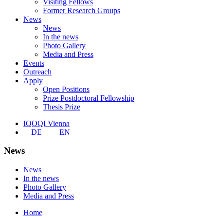
Visiting Fellows
Former Research Groups
News
News
In the news
Photo Gallery
Media and Press
Events
Outreach
Apply
Open Positions
Prize Postdoctoral Fellowship
Thesis Prize
IQOQI Vienna
DE
EN
News
News
In the news
Photo Gallery
Media and Press
Home