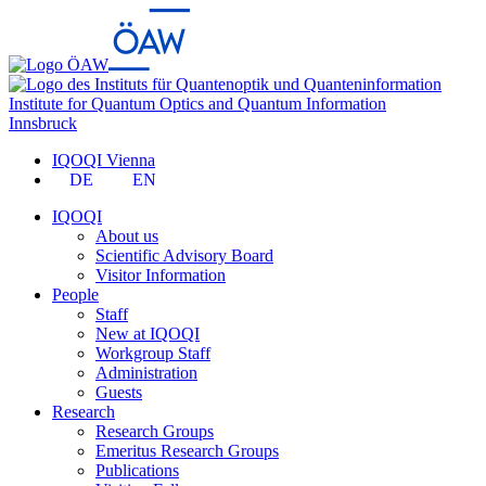
Institute for Quantum Optics and Quantum Information
Innsbruck
IQOQI Vienna
DE
EN
IQOQI
About us
Scientific Advisory Board
Visitor Information
People
Staff
New at IQOQI
Workgroup Staff
Administration
Guests
Research
Research Groups
Emeritus Research Groups
Publications