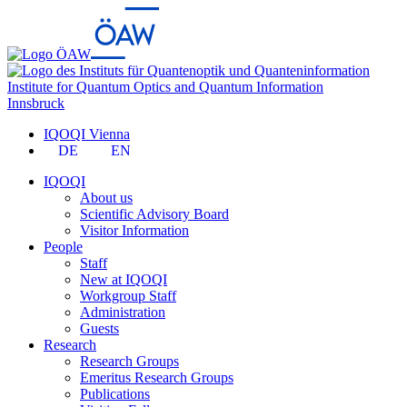
Institute for Quantum Optics and Quantum Information
Innsbruck
IQOQI Vienna
DE
EN
IQOQI
About us
Scientific Advisory Board
Visitor Information
People
Staff
New at IQOQI
Workgroup Staff
Administration
Guests
Research
Research Groups
Emeritus Research Groups
Publications