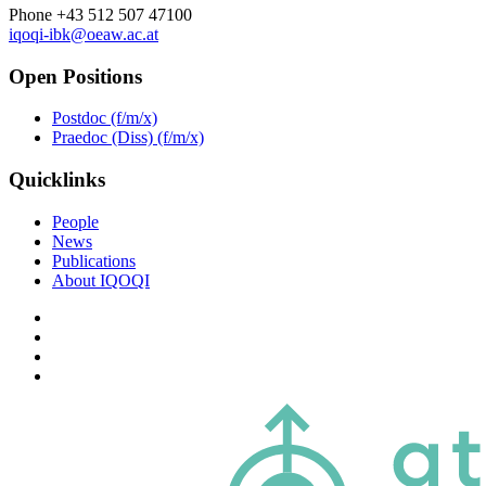
Phone +43 512 507 47100
iqoqi-ibk@oeaw.ac.at
Open Positions
Postdoc (f/m/x)
Praedoc (Diss) (f/m/x)
Quicklinks
People
News
Publications
About IQOQI