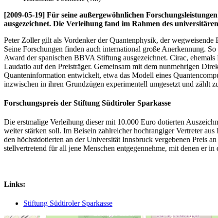
[2009-05-19] Für seine außergewöhnlichen Forschungsleistungen 
ausgezeichnet. Die Verleihung fand im Rahmen des universitären 
Peter Zoller gilt als Vordenker der Quantenphysik, der wegweisende 
Seine Forschungen finden auch international große Anerkennung. So 
Award der spanischen BBVA Stiftung ausgezeichnet. Cirac, ehemals P
Laudatio auf den Preisträger. Gemeinsam mit dem nunmehrigen Direkt
Quanteninformation entwickelt, etwa das Modell eines Quantencomput
inzwischen in ihren Grundzügen experimentell umgesetzt und zählt 
Forschungspreis der Stiftung Südtiroler Sparkasse
Die erstmalige Verleihung dieser mit 10.000 Euro dotierten Auszeichn
weiter stärken soll. Im Beisein zahlreicher hochrangiger Vertreter aus
den höchstdotierten an der Universität Innsbruck vergebenen Preis an P
stellvertretend für all jene Menschen entgegennehme, mit denen er in
Links:
Stiftung Südtiroler Sparkasse