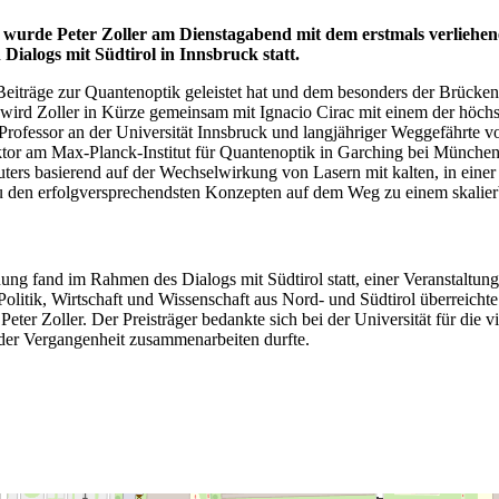
wurde Peter Zoller am Dienstagabend mit dem erstmals verliehene
Dialogs mit Südtirol in Innsbruck statt.
Beiträge zur Quantenoptik geleistet hat und dem besonders der Brücke
wird Zoller in Kürze gemeinsam mit Ignacio Cirac mit einem der höchs
rofessor an der Universität Innsbruck und langjähriger Weggefährte 
or am Max-Planck-Institut für Quantenoptik in Garching bei München 
ers basierend auf der Wechselwirkung von Lasern mit kalten, in einer 
zu den erfolgversprechendsten Konzepten auf dem Weg zu einem skalie
ung fand im Rahmen des Dialogs mit Südtirol statt, einer Veranstaltun
 Politik, Wirtschaft und Wissenschaft aus Nord- und Südtirol überreichte
eter Zoller. Der Preisträger bedankte sich bei der Universität für die v
 der Vergangenheit zusammenarbeiten durfte.