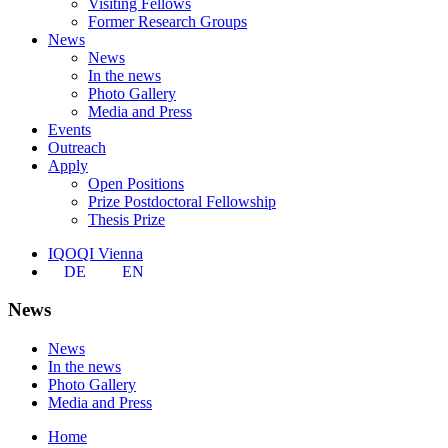
Visiting Fellows
Former Research Groups
News
News
In the news
Photo Gallery
Media and Press
Events
Outreach
Apply
Open Positions
Prize Postdoctoral Fellowship
Thesis Prize
IQOQI Vienna
DE
EN
News
News
In the news
Photo Gallery
Media and Press
Home