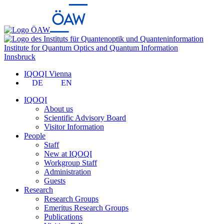
Institute for Quantum Optics and Quantum Information
Innsbruck
IQOQI Vienna
DE
EN
IQOQI
About us
Scientific Advisory Board
Visitor Information
People
Staff
New at IQOQI
Workgroup Staff
Administration
Guests
Research
Research Groups
Emeritus Research Groups
Publications