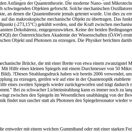
it den Anfängen der Quantentheorie. Die moderne Nano- und Mikrotechn
h schwingenden Objekten geforscht. Solche mechanischen Oszillatoren
te, an denen die Quantentheorie jemals getestet wurde. Um dies zu err
 auf das makroskopische mechanische Objekt zu übertragen. Das funktio
llpunkt (-273,15°C) gekühlt werden, und die Kraft zwischen mechanis
enannten Dekohärenz, entgegenzuwirken. Keine der beiden Bedingungen
QOQI) der Österreichischen Akademie der Wissenschaften (ÖAW) erstma
hen Objekt und Photonen zu erzeugen. Die Physiker berichten darüber
chanische Brücke, die mit einer Breite von etwa einem zwanzigstel Mi
. Mit Hilfe eines kleinen Spiegels mit einem Durchmesser von 50 Mikrom
 Bild). ?Diesen Strahlungsdruck haben wir bereits 2006 verwendet, um
lung zu erzeugen, greifen wir auf eine in der Quantenoptik etablierte
 Hilfe eines zweiten Spiegels wieder zurückgeworfen und trägt dadurch 
tkommt." Bei zu schwacher Lichteinstrahlung kann es immer noch zu la
chwingt zwischen den Spiegeln im Wesentlichen unabhängig von der Be
hanik findet nun rascher statt als Photonen den Spiegelresonator wied
, die entweder mit einem weichen Gummiband oder mit einer starken F