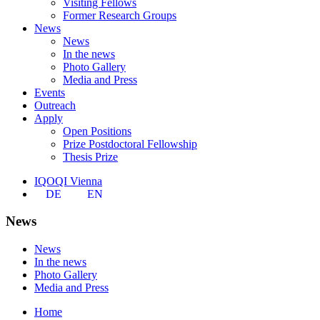
Visiting Fellows
Former Research Groups
News
News
In the news
Photo Gallery
Media and Press
Events
Outreach
Apply
Open Positions
Prize Postdoctoral Fellowship
Thesis Prize
IQOQI Vienna
DE
EN
News
News
In the news
Photo Gallery
Media and Press
Home