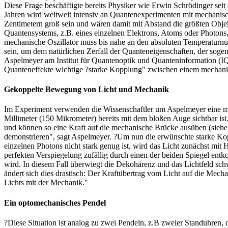
Diese Frage beschäftigte bereits Physiker wie Erwin Schrödinger se
Jahren wird weltweit intensiv an Quantenexperimenten mit mechanisc
Zentimetern groß sein und wären damit mit Abstand die größten Objek
Quantensystems, z.B. eines einzelnen Elektrons, Atoms oder Photons,
mechanische Oszillator muss bis nahe an den absoluten Temperaturnu
sein, um dem natürlichen Zerfall der Quanteneigenschaften, der sog
Aspelmeyer am Institut für Quantenoptik und Quanteninformation (I
Quanteneffekte wichtige ?starke Kopplung" zwischen einem mechanisc
Gekoppelte Bewegung von Licht und Mechanik
Im Experiment verwenden die Wissenschaftler um Aspelmeyer eine me
Millimeter (150 Mikrometer) bereits mit dem bloßen Auge sichtbar ist
und können so eine Kraft auf die mechanische Brücke ausüben (siehe
demonstrieren", sagt Aspelmeyer. ?Um nun die erwünschte starke Kopp
einzelnen Photons nicht stark genug ist, wird das Licht zunächst mit
perfekten Verspiegelung zufällig durch einen der beiden Spiegel en
wird. In diesem Fall überwiegt die Dekohärenz und das Lichtfeld s
ändert sich dies drastisch: Der Kraftübertrag vom Licht auf die Mec
Lichts mit der Mechanik."
Ein optomechanisches Pendel
?Diese Situation ist analog zu zwei Pendeln, z.B zweier Standuhren