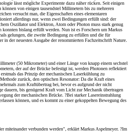
ologie lässt mögliche Experimente dazu näher rücken. Seit einigen
 können von einigen tausendstel Millimetern bis zu mehreren
eichen versucht man, die Eigenschaften eines elementaren
niert allerdings nur, wenn zwei Bedingungen erfüllt sind: der
chem Oszillator und Elektron, Atom oder Photon muss stark genug
 konnten bislang erfüllt werden. Nun ist es Forschern um Markus
ls gelungen, die zweite Bedingung zu erfüllen und die für
 in der neuesten Ausgabe der renommierten Fachzeitschrift Nature.
llimeter (50 Mikrometer) und einer Länge von knapp einem sechstel
etern, der auf der Brücke befestigt ist, werden Photonen reflektiert
 erstmals das Prinzip der mechanischen Laserkühlung zu
 Methode zurück, den optischen Resonator: Da die Kraft eines
mehrmals zum Kraftübertrag bei, bevor es aufgrund der nicht
nge dauern, bis genügend Kraft vom Licht zur Mechanik übertragen
wegung der mechanischen Brücke. ?Bei starker Lasereinstrahlung
er verlassen können, und es kommt zu einer gekoppelten Bewegung des
eder miteinander verbunden werden", erklärt Markus Aspelmeyer. ?Im