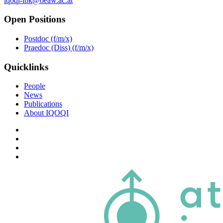
iqoqi-ibk@oeaw.ac.at
Open Positions
Postdoc (f/m/x)
Praedoc (Diss) (f/m/x)
Quicklinks
People
News
Publications
About IQOQI