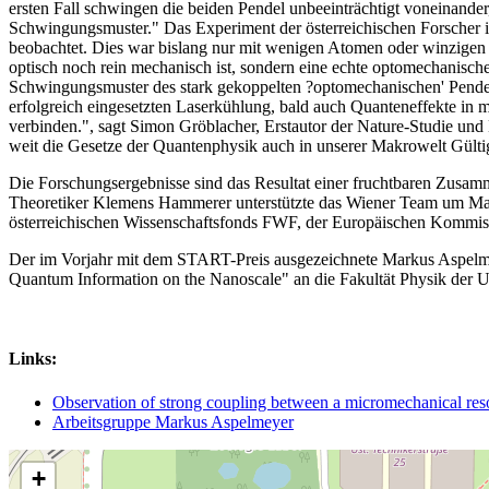
ersten Fall schwingen die beiden Pendel unbeeinträchtigt voneinande
Schwingungsmuster." Das Experiment der österreichischen Forscher i
beobachtet. Dies war bislang nur mit wenigen Atomen oder winzigen 
optisch noch rein mechanisch ist, sondern eine echte optomechanisch
Schwingungsmuster des stark gekoppelten ?optomechanischen' Pendels"
erfolgreich eingesetzten Laserkühlung, bald auch Quanteneffekte in
verbinden.", sagt Simon Gröblacher, Erstautor der Nature-Studie un
weit die Gesetze der Quantenphysik auch in unserer Makrowelt Gülti
Die Forschungsergebnisse sind das Resultat einer fruchtbaren Zusam
Theoretiker Klemens Hammerer unterstützte das Wiener Team um Mark
österreichischen Wissenschaftsfonds FWF, der Europäischen Kommiss
Der im Vorjahr mit dem START-Preis ausgezeichnete Markus Aspelmeye
Quantum Information on the Nanoscale" an die Fakultät Physik der Un
Links:
Observation of strong coupling between a micromechanical res
Arbeitsgruppe Markus Aspelmeyer
+