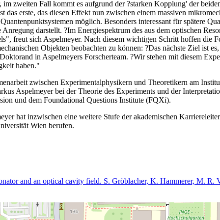
r, im zweiten Fall kommt es aufgrund der ?starken Kopplung' der beiden
st das erste, das diesen Effekt nun zwischen einem massiven mikromec
Quantenpunktsystemen möglich. Besonders interessant für spätere Qua
e Anregung darstellt. ?Im Energiespektrum des aus dem optischen Reson
, freut sich Aspelmeyer. Nach diesem wichtigen Schritt hoffen die Fo
 mechanischen Objekten beobachten zu können: ?Das nächste Ziel ist es
d Doktorand in Aspelmeyers Forscherteam. ?Wir stehen mit diesem Exp
gkeit haben."
menarbeit zwischen Experimentalphysikern und Theoretikern am Instit
us Aspelmeyer bei der Theorie des Experiments und der Interpretatio
ion und dem Foundational Questions Institute (FQXi).
r hat inzwischen eine weitere Stufe der akademischen Karriereleiter
iversität Wien berufen.
onator and an optical cavity field. S. Gröblacher, K. Hammerer, M. R.