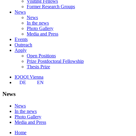
Visiting Fellows
Former Research Groups
News
News
In the news
Photo Gallery
Media and Press
Events
Outreach
Apply
Open Positions
Prize Postdoctoral Fellowship
Thesis Prize
IQOQI Vienna
DE
EN
News
News
In the news
Photo Gallery
Media and Press
Home