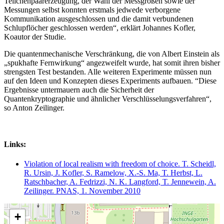
Teilchenpaarerzeugung, der Wahl der Messgrößen sowie der
Messungen selbst konnten erstmals jedwede verborgene
Kommunikation ausgeschlossen und die damit verbundenen
Schlupflöcher geschlossen werden“, erklärt Johannes Kofler,
Koautor der Studie.
Die quantenmechanische Verschränkung, die von Albert Einstein als
„spukhafte Fernwirkung“ angezweifelt wurde, hat somit ihren bisher
strengsten Test bestanden. Alle weiteren Experimente müssen nun
auf den Ideen und Konzepten dieses Experiments aufbauen. “Diese
Ergebnisse untermauern auch die Sicherheit der
Quantenkryptographie und ähnlicher Verschlüsselungsverfahren“,
so Anton Zeilinger.
Links:
Violation of local realism with freedom of choice. T. Scheidl,
R. Ursin, J. Kofler, S. Ramelow, X.-S. Ma, T. Herbst, L.
Ratschbacher, A. Fedrizzi, N. K. Langford, T. Jennewein, A.
Zeilinger. PNAS, 1. November 2010
+