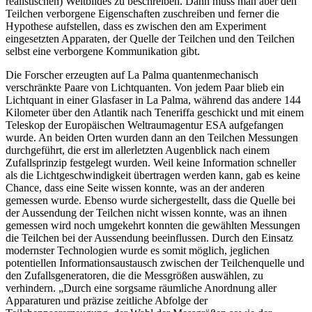
realistischen) Weltbildes zu beschreiben. Dann muss man aber den
Teilchen verborgene Eigenschaften zuschreiben und ferner die
Hypothese aufstellen, dass es zwischen den am Experiment
eingesetzten Apparaten, der Quelle der Teilchen und den Teilchen
selbst eine verborgene Kommunikation gibt.
Die Forscher erzeugten auf La Palma quantenmechanisch
verschränkte Paare von Lichtquanten. Von jedem Paar blieb ein
Lichtquant in einer Glasfaser in La Palma, während das andere 144
Kilometer über den Atlantik nach Teneriffa geschickt und mit einem
Teleskop der Europäischen Weltraumagentur ESA aufgefangen
wurde. An beiden Orten wurden dann an den Teilchen Messungen
durchgeführt, die erst im allerletzten Augenblick nach einem
Zufallsprinzip festgelegt wurden. Weil keine Information schneller
als die Lichtgeschwindigkeit übertragen werden kann, gab es keine
Chance, dass eine Seite wissen konnte, was an der anderen
gemessen wurde. Ebenso wurde sichergestellt, dass die Quelle bei
der Aussendung der Teilchen nicht wissen konnte, was an ihnen
gemessen wird noch umgekehrt konnten die gewählten Messungen
die Teilchen bei der Aussendung beeinflussen. Durch den Einsatz
modernster Technologien wurde es somit möglich, jeglichen
potentiellen Informationsaustausch zwischen der Teilchenquelle und
den Zufallsgeneratoren, die die Messgrößen auswählen, zu
verhindern. „Durch eine sorgsame räumliche Anordnung aller
Apparaturen und präzise zeitliche Abfolge der