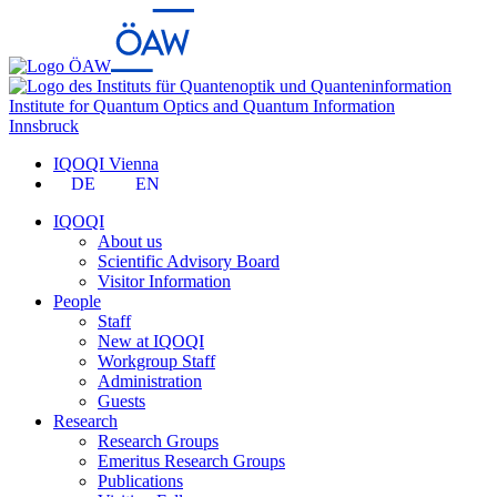
Institute for Quantum Optics and Quantum Information
Innsbruck
IQOQI Vienna
DE
EN
IQOQI
About us
Scientific Advisory Board
Visitor Information
People
Staff
New at IQOQI
Workgroup Staff
Administration
Guests
Research
Research Groups
Emeritus Research Groups
Publications