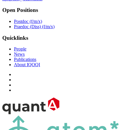
Open Positions
Postdoc (f/m/x)
Praedoc (Diss) (f/m/x)
Quicklinks
People
News
Publications
About IQOQI