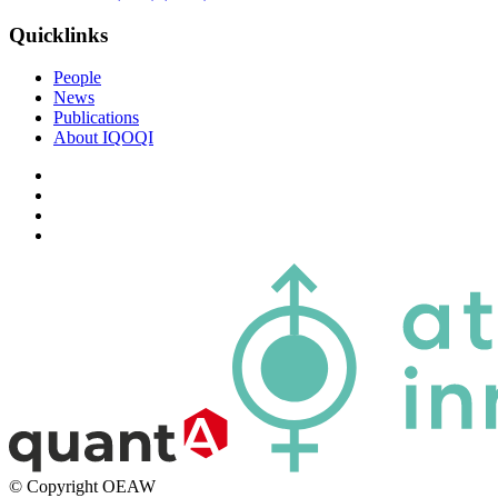
Quicklinks
People
News
Publications
About IQOQI
© Copyright OEAW