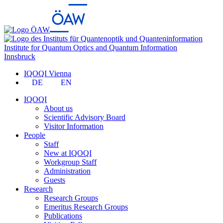
Institute for Quantum Optics and Quantum Information
Innsbruck
IQOQI Vienna
DE
EN
IQOQI
About us
Scientific Advisory Board
Visitor Information
People
Staff
New at IQOQI
Workgroup Staff
Administration
Guests
Research
Research Groups
Emeritus Research Groups
Publications