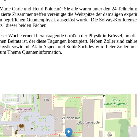
 Marie Curie und Henri Poincaré: Sie alle waren unter den 24 Teilneh
nzierte Zusammentreffen vereinigte die Weltspitze der damaligen exper
en begriffenen Quantenphysik ausgelöst wurde. Die Solvay-Konferenze
z“ dieser beiden Fächer.
ieser Woche erneut herausragende Größen der Physik in Brüssel, um dies
hen Beirats ist, der diese Tagungen konzipiert. Neben Zoller sind zahlr
ysik sowie mit Alain Aspect und Subir Sachdev wird Peter Zoller am 
g zum Thema Quanteninformation.