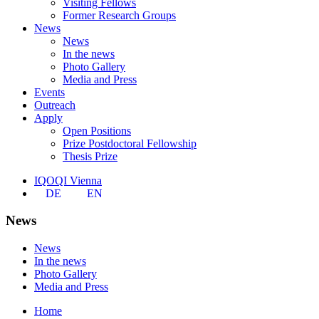
Visiting Fellows
Former Research Groups
News
News
In the news
Photo Gallery
Media and Press
Events
Outreach
Apply
Open Positions
Prize Postdoctoral Fellowship
Thesis Prize
IQOQI Vienna
DE
EN
News
News
In the news
Photo Gallery
Media and Press
Home