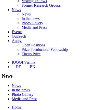
Visiting Fellows
Former Research Groups
News
News
In the news
Photo Gallery
Media and Press
Events
Outreach
Apply
Open Positions
Prize Postdoctoral Fellowship
Thesis Prize
IQOQI Vienna
DE
EN
News
News
In the news
Photo Gallery
Media and Press
Home