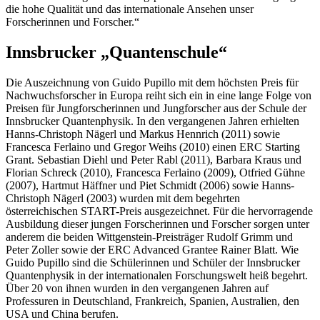
die hohe Qualität und das internationale Ansehen unser
Forscherinnen und Forscher.“
Innsbrucker „Quantenschule“
Die Auszeichnung von Guido Pupillo mit dem höchsten Preis für
Nachwuchsforscher in Europa reiht sich ein in eine lange Folge von
Preisen für Jungforscherinnen und Jungforscher aus der Schule der
Innsbrucker Quantenphysik. In den vergangenen Jahren erhielten
Hanns-Christoph Nägerl und Markus Hennrich (2011) sowie
Francesca Ferlaino und Gregor Weihs (2010) einen ERC Starting
Grant. Sebastian Diehl und Peter Rabl (2011), Barbara Kraus und
Florian Schreck (2010), Francesca Ferlaino (2009), Otfried Gühne
(2007), Hartmut Häffner und Piet Schmidt (2006) sowie Hanns-
Christoph Nägerl (2003) wurden mit dem begehrten
österreichischen START-Preis ausgezeichnet. Für die hervorragende
Ausbildung dieser jungen Forscherinnen und Forscher sorgen unter
anderem die beiden Wittgenstein-Preisträger Rudolf Grimm und
Peter Zoller sowie der ERC Advanced Grantee Rainer Blatt. Wie
Guido Pupillo sind die Schülerinnen und Schüler der Innsbrucker
Quantenphysik in der internationalen Forschungswelt heiß begehrt.
Über 20 von ihnen wurden in den vergangenen Jahren auf
Professuren in Deutschland, Frankreich, Spanien, Australien, den
USA und China berufen.