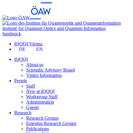
Institute for Quantum Optics and Quantum Information
Innsbruck
IQOQI Vienna
DE
EN
IQOQI
About us
Scientific Advisory Board
Visitor Information
People
Staff
New at IQOQI
Workgroup Staff
Administration
Guests
Research
Research Groups
Emeritus Research Groups
Publications