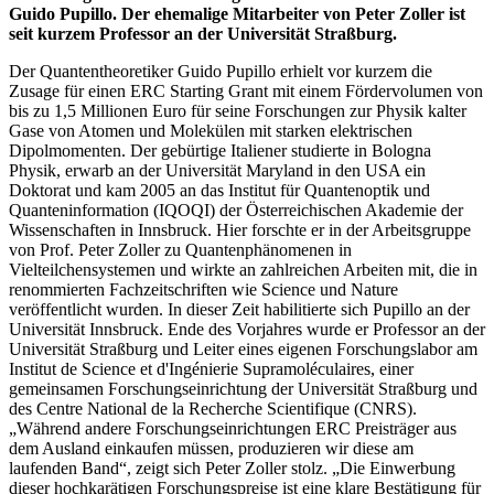
Guido Pupillo. Der ehemalige Mitarbeiter von Peter Zoller ist
seit kurzem Professor an der Universität Straßburg.
Der Quantentheoretiker Guido Pupillo erhielt vor kurzem die
Zusage für einen ERC Starting Grant mit einem Fördervolumen von
bis zu 1,5 Millionen Euro für seine Forschungen zur Physik kalter
Gase von Atomen und Molekülen mit starken elektrischen
Dipolmomenten. Der gebürtige Italiener studierte in Bologna
Physik, erwarb an der Universität Maryland in den USA ein
Doktorat und kam 2005 an das Institut für Quantenoptik und
Quanteninformation (IQOQI) der Österreichischen Akademie der
Wissenschaften in Innsbruck. Hier forschte er in der Arbeitsgruppe
von Prof. Peter Zoller zu Quantenphänomenen in
Vielteilchensystemen und wirkte an zahlreichen Arbeiten mit, die in
renommierten Fachzeitschriften wie Science und Nature
veröffentlicht wurden. In dieser Zeit habilitierte sich Pupillo an der
Universität Innsbruck. Ende des Vorjahres wurde er Professor an der
Universität Straßburg und Leiter eines eigenen Forschungslabor am
Institut de Science et d'Ingénierie Supramoléculaires, einer
gemeinsamen Forschungseinrichtung der Universität Straßburg und
des Centre National de la Recherche Scientifique (CNRS).
„Während andere Forschungseinrichtungen ERC Preisträger aus
dem Ausland einkaufen müssen, produzieren wir diese am
laufenden Band“, zeigt sich Peter Zoller stolz. „Die Einwerbung
dieser hochkarätigen Forschungspreise ist eine klare Bestätigung für