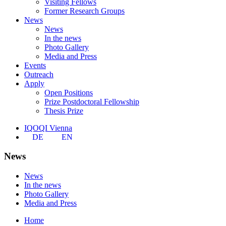
Visiting Fellows
Former Research Groups
News
News
In the news
Photo Gallery
Media and Press
Events
Outreach
Apply
Open Positions
Prize Postdoctoral Fellowship
Thesis Prize
IQOQI Vienna
DE
EN
News
News
In the news
Photo Gallery
Media and Press
Home