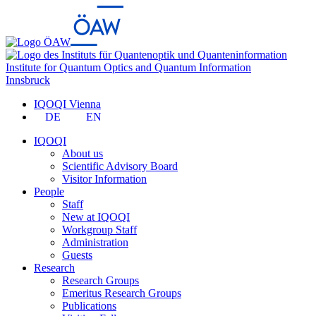
Institute for Quantum Optics and Quantum Information
Innsbruck
IQOQI Vienna
DE
EN
IQOQI
About us
Scientific Advisory Board
Visitor Information
People
Staff
New at IQOQI
Workgroup Staff
Administration
Guests
Research
Research Groups
Emeritus Research Groups
Publications