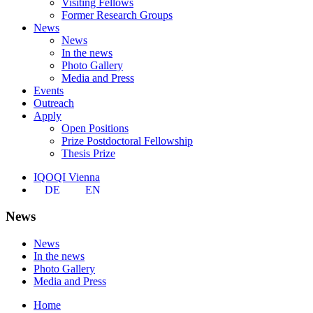
Visiting Fellows
Former Research Groups
News
News
In the news
Photo Gallery
Media and Press
Events
Outreach
Apply
Open Positions
Prize Postdoctoral Fellowship
Thesis Prize
IQOQI Vienna
DE
EN
News
News
In the news
Photo Gallery
Media and Press
Home