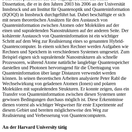
Dissertation, die er in den Jahren 2003 bis 2006 an der Universität
Innsbruck und am Institut für Quantenoptik und Quanteninformation
(IQOQI) in Innsbruck durchgeführt hat. Dabei beschäftigte er sich
mit neuen theoretischen Ansätzen für den Austausch von
Quanteninformation zwischen Atomen oder Molekülen auf der
einen und supraleitenden Nanostrukturen auf der anderen Seite. Der
kohärente Austausch von Quanteninformation ist ein wichtiger
Schritt auf dem Weg zur Realisierung eines so genannten Hybrid-
Quantencomputer. In einem solchen Rechner werden Aufgaben wie
Rechnen und Speichern in verschiedenen Systemen umgesetzt. Zum
Beispiel eignen sich supraleitende Nanostrukturen als schnelle
Prozessoren, während Atome natürliche langlebige Quantenspeicher
darstellen und Photonen hervorragend für die Übertragung von
Quanteninformation über lange Distanzen verwendet werden
können. In seinen theoretischen Arbeiten analysierte Peter Rabl die
Wechselwirkung von geladenen Atomen (Ionen) und polaren
Molekülen mit supraleitenden Strukturen. Er konnte zeigen, dass ein
Transfer von Quanteninformation zwischen diesen Systemen unter
gewissen Bedingungen durchaus möglich ist. Diese Erkenntnisse
dienen vorerst als wichtiger Wegweiser für erste Experimente auf
diesem Gebiet und bereiten möglicherweise den Weg zur
Realisierung und Verbesserung von Quantencomputern.
An der Harvard University tätig