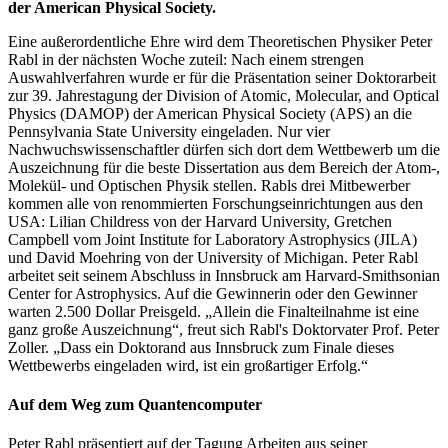
der American Physical Society.
Eine außerordentliche Ehre wird dem Theoretischen Physiker Peter
Rabl in der nächsten Woche zuteil: Nach einem strengen
Auswahlverfahren wurde er für die Präsentation seiner Doktorarbeit
zur 39. Jahrestagung der Division of Atomic, Molecular, and Optical
Physics (DAMOP) der American Physical Society (APS) an die
Pennsylvania State University eingeladen. Nur vier
Nachwuchswissenschaftler dürfen sich dort dem Wettbewerb um die
Auszeichnung für die beste Dissertation aus dem Bereich der Atom-,
Molekül- und Optischen Physik stellen. Rabls drei Mitbewerber
kommen alle von renommierten Forschungseinrichtungen aus den
USA: Lilian Childress von der Harvard University, Gretchen
Campbell vom Joint Institute for Laboratory Astrophysics (JILA)
und David Moehring von der University of Michigan. Peter Rabl
arbeitet seit seinem Abschluss in Innsbruck am Harvard-Smithsonian
Center for Astrophysics. Auf die Gewinnerin oder den Gewinner
warten 2.500 Dollar Preisgeld. „Allein die Finalteilnahme ist eine
ganz große Auszeichnung“, freut sich Rabl's Doktorvater Prof. Peter
Zoller. „Dass ein Doktorand aus Innsbruck zum Finale dieses
Wettbewerbs eingeladen wird, ist ein großartiger Erfolg.“
Auf dem Weg zum Quantencomputer
Peter Rabl präsentiert auf der Tagung Arbeiten aus seiner