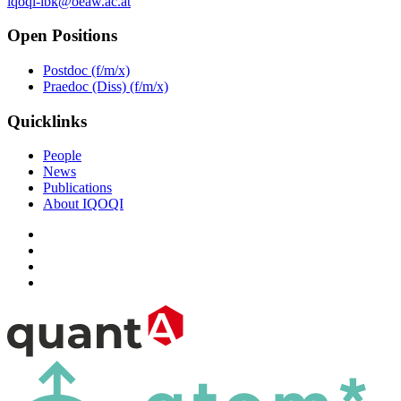
iqoqi-ibk@oeaw.ac.at
Open Positions
Postdoc (f/m/x)
Praedoc (Diss) (f/m/x)
Quicklinks
People
News
Publications
About IQOQI