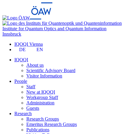
Institute for Quantum Optics and Quantum Information
Innsbruck
IQOQI Vienna
DE
EN
IQOQI
About us
Scientific Advisory Board
Visitor Information
People
Staff
New at IQOQI
Workgroup Staff
Administration
Guests
Research
Research Groups
Emeritus Research Groups
Publications