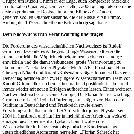
Gruppe um Rudolf Grimm in der Lage, auch komplexere Moleküle
in ultrakalten Quantengasen herzustellen. 2006 gelang außerdem die
erste experimentelle Beobachtung von Efimov-Zuständen,
geheimnisvollen Quantenzustände, die der Russe Vitali Efimov
Anfang der 1970er-Jahre theoretisch vorhergesagt hatte.
Dem Nachwuchs früh Verantwortung übertragen
Die Förderung des wissenschaftlichen Nachwuchses ist Rudolf
Grimm ein besonderes Anliegen: „Junge Wissenschaftler sollten
schon sehr früh die Möglichkeit bekommen, sich eigenständig zu
entwickeln und die damit verbundene, große Verantwortung zu
übernehmen“, betonte der Physiker. Mit START-Preisträger Hanns-
Christoph Nägerl und Rudolf-Kaiser-Preisträger Johannes Hecker
Denschlag befinden sich zwei jüngere Wissenschaftler im Team von
Rudolf Grimm, die sich bereits international positioniert haben und
immer wieder mit neuen Erfolgen aufhorchen lassen. Einen weiteren
Nachwuchsforscher aus seiner Gruppe, Dr. Florian Schreck, schlug
Grimm dem Land Tirol als Förderungspreisträger vor. Nach dem
Studium in Deutschland und Frankreich sowie einem
Forschungsaufenthalt in den USA forscht der junge Physiker seit
2004 in Innsbruck und hat hier in mehrjähriger Arbeit ein weltweit
einzigartiges Experiment aufgebaut. Damit wollen die
Wissenschaftler in Kürze erstmals gemischte Kondensate aus
unterschiedlichen Atomsorten herstellen. „Florian Schreck hat