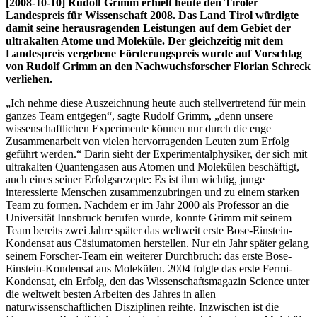
[2008-10-10] Rudolf Grimm erhielt heute den Tiroler
Landespreis für Wissenschaft 2008. Das Land Tirol würdigte
damit seine herausragenden Leistungen auf dem Gebiet der
ultrakalten Atome und Moleküle. Der gleichzeitig mit dem
Landespreis vergebene Förderungspreis wurde auf Vorschlag
von Rudolf Grimm an den Nachwuchsforscher Florian Schreck
verliehen.
„Ich nehme diese Auszeichnung heute auch stellvertretend für mein
ganzes Team entgegen“, sagte Rudolf Grimm, „denn unsere
wissenschaftlichen Experimente können nur durch die enge
Zusammenarbeit von vielen hervorragenden Leuten zum Erfolg
geführt werden.“ Darin sieht der Experimentalphysiker, der sich mit
ultrakalten Quantengasen aus Atomen und Molekülen beschäftigt,
auch eines seiner Erfolgsrezepte: Es ist ihm wichtig, junge
interessierte Menschen zusammenzubringen und zu einem starken
Team zu formen. Nachdem er im Jahr 2000 als Professor an die
Universität Innsbruck berufen wurde, konnte Grimm mit seinem
Team bereits zwei Jahre später das weltweit erste Bose-Einstein-
Kondensat aus Cäsiumatomen herstellen. Nur ein Jahr später gelang
seinem Forscher-Team ein weiterer Durchbruch: das erste Bose-
Einstein-Kondensat aus Molekülen. 2004 folgte das erste Fermi-
Kondensat, ein Erfolg, den das Wissenschaftsmagazin Science unter
die weltweit besten Arbeiten des Jahres in allen
naturwissenschaftlichen Disziplinen reihte. Inzwischen ist die