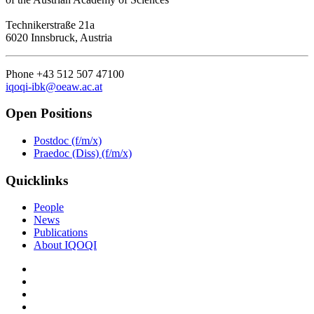
Technikerstraße 21a
6020 Innsbruck, Austria
Phone +43 512 507 47100
iqoqi-ibk@oeaw.ac.at
Open Positions
Postdoc (f/m/x)
Praedoc (Diss) (f/m/x)
Quicklinks
People
News
Publications
About IQOQI