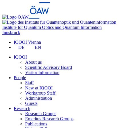
Institute for Quantum Optics and Quantum Information
Innsbruck
IQOQI Vienna
DE
EN
IQOQI
About us
Scientific Advisory Board
Visitor Information
People
Staff
New at IQOQI
Workgroup Staff
Administration
Guests
Research
Research Groups
Emeritus Research Groups
Publications