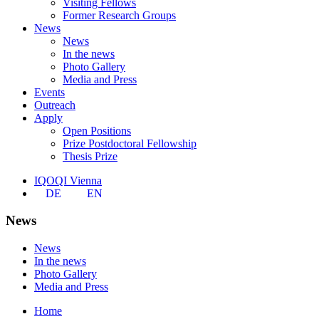
Visiting Fellows
Former Research Groups
News
News
In the news
Photo Gallery
Media and Press
Events
Outreach
Apply
Open Positions
Prize Postdoctoral Fellowship
Thesis Prize
IQOQI Vienna
DE
EN
News
News
In the news
Photo Gallery
Media and Press
Home