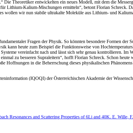
“ Die Theoretiker entwickelten ein neues Modell, mit dem die Messerge
r Lithium-Kalium-Mischungen ermitteln“, betont Florian Schreck. Dam
es wollen wir nun stabile ultrakalte Moleküle aus Lithium- und Kaliuma
 fundamentaler Fragen der Physik. So könnten besondere Formen der Su
sik kann heute zum Beispiel die Funktionsweise von Hochtemperatursupr
Systeme vereinfacht nach und lässt sich sehr genau kontrollieren. Im 
tig einmal zu besseren Supraleitern“, hofft Florian Schreck. Schon heut
roße Hoffnungen in die Beherrschung dieses physikalischen Phänomens
nteninformation (IQOQI) der Österreichischen Akademie der Wissensc
bach Resonances and Scattering Properties of 6Li and 40K. E. Wille, F