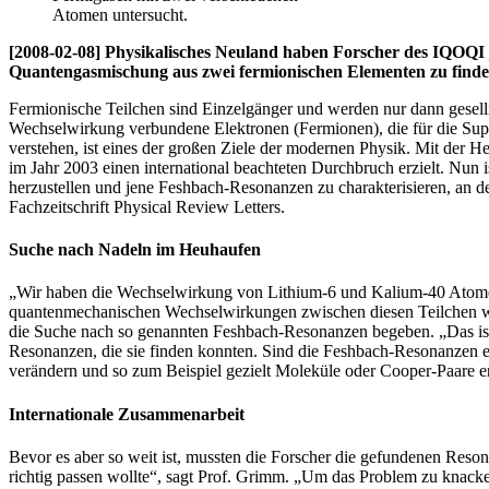
Atomen untersucht.
[2008-02-08] Physikalisches Neuland haben Forscher des IQOQI 
Quantengasmischung aus zwei fermionischen Elementen zu finden
Fermionische Teilchen sind Einzelgänger und werden nur dann gesell
Wechselwirkung verbundene Elektronen (Fermionen), die für die Supra
verstehen, ist eines der großen Ziele der modernen Physik. Mit der 
im Jahr 2003 einen international beachteten Durchbruch erzielt. Nun
herzustellen und jene Feshbach-Resonanzen zu charakterisieren, an de
Fachzeitschrift Physical Review Letters.
Suche nach Nadeln im Heuhaufen
„Wir haben die Wechselwirkung von Lithium-6 und Kalium-40 Atomen b
quantenmechanischen Wechselwirkungen zwischen diesen Teilchen war
die Suche nach so genannten Feshbach-Resonanzen begeben. „Das ist
Resonanzen, die sie finden konnten. Sind die Feshbach-Resonanzen e
verändern und so zum Beispiel gezielt Moleküle oder Cooper-Paare e
Internationale Zusammenarbeit
Bevor es aber so weit ist, mussten die Forscher die gefundenen Reso
richtig passen wollte“, sagt Prof. Grimm. „Um das Problem zu knack