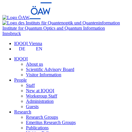
Institute for Quantum Optics and Quantum Information
Innsbruck
IQOQI Vienna
DE
EN
IQOQI
About us
Scientific Advisory Board
Visitor Information
People
Staff
New at IQOQI
Workgroup Staff
Administration
Guests
Research
Research Groups
Emeritus Research Groups
Publications