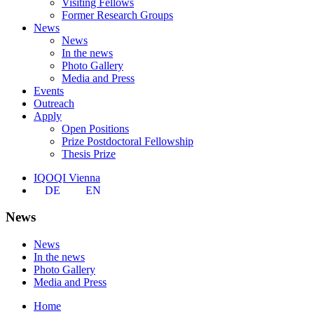
Visiting Fellows
Former Research Groups
News
News
In the news
Photo Gallery
Media and Press
Events
Outreach
Apply
Open Positions
Prize Postdoctoral Fellowship
Thesis Prize
IQOQI Vienna
DE
EN
News
News
In the news
Photo Gallery
Media and Press
Home