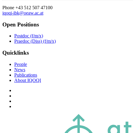
Phone +43 512 507 47100
iqoqi-ibk@oeaw.ac.at
Open Positions
Postdoc (f/m/x)
Praedoc (Diss) (f/m/x)
Quicklinks
People
News
Publications
About IQOQI