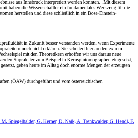
bnisse aus Innsbruck interpretiert werden konnten. „Mit diesem
it haben die Wissenschaftler ein fundamentales Werkzeug für die
tomen herstellen und diese schließlich in ein Bose-Einstein-
prafluidität in Zukunft besser verstanden werden, wenn Experimente
aleitern noch nicht erklären. Sie scheitert hier an den extrem
Wechselspiel mit den Theoretikern erhoffen wir uns daraus neue
e werden Supraleiter zum Beispiel in Kernspintomographen eingesetzt,
 gesetzt, gehen heute im Alltag doch enorme Mengen der erzeugten
haften (ÖAW) durchgeführt und vom österreichischen
. M. Spiegelhalder, G. Kerner, D. Naik, A. Trenkwalder, G. Hendl, F.