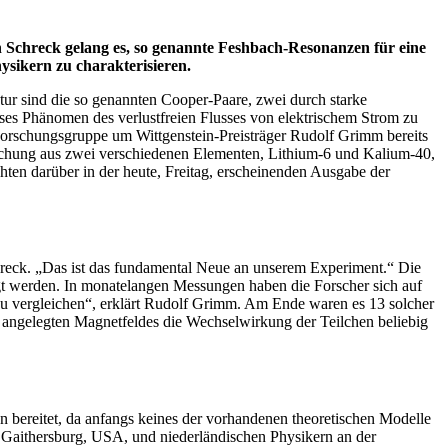
 Schreck gelang es, so genannte Feshbach-Resonanzen für eine
sikern zu charakterisieren.
ur sind die so genannten Cooper-Paare, zwei durch starke
eses Phänomen des verlustfreien Flusses von elektrischem Strom zu
 Forschungsgruppe um Wittgenstein-Preisträger Rudolf Grimm bereits
mischung aus zwei verschiedenen Elementen, Lithium-6 und Kalium-40,
hten darüber in der heute, Freitag, erscheinenden Ausgabe der
hreck. „Das ist das fundamental Neue an unserem Experiment.“ Die
t werden. In monatelangen Messungen haben die Forscher sich auf
zu vergleichen“, erklärt Rudolf Grimm. Am Ende waren es 13 solcher
 angelegten Magnetfeldes die Wechselwirkung der Teilchen beliebig
n bereitet, da anfangs keines der vorhandenen theoretischen Modelle
 Gaithersburg, USA, und niederländischen Physikern an der