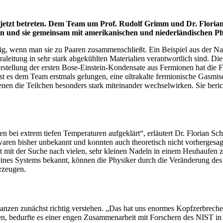
jetzt betreten. Dem Team um Prof. Rudolf Grimm und Dr. Florian
 und sie gemeinsam mit amerikanischen und niederländischen Phy
ig, wenn man sie zu Paaren zusammenschließt. Ein Beispiel aus der Nat
leitung in sehr stark abgekühlten Materialien verantwortlich sind. Di
Herstellung der ersten Bose-Einstein-Kondensate aus Fermionen hat die
 ist es dem Team erstmals gelungen, eine ultrakalte fermionische Gas
nen die Teilchen besonders stark miteinander wechselwirken. Sie beric
ei extrem tiefen Temperaturen aufgeklärt“, erläutert Dr. Florian Sc
en bisher unbekannt und konnten auch theoretisch nicht vorhergesag
 mit der Suche nach vielen, sehr kleinen Nadeln in einem Heuhaufen 
ines Systems bekannt, können die Physiker durch die Veränderung des
rzeugen.
nanzen zunächst richtig verstehen. „Das hat uns enormes Kopfzerbreche
en, bedurfte es einer engen Zusammenarbeit mit Forschern des NIST in