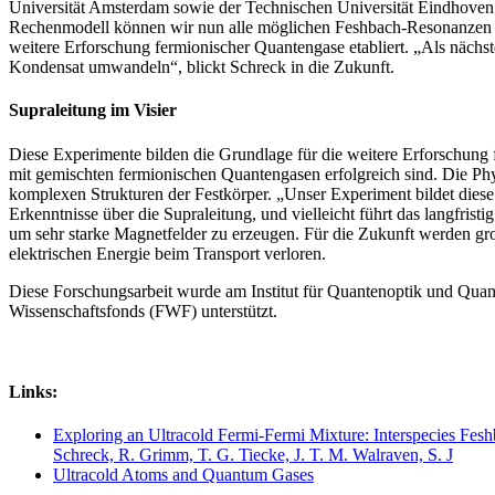
Universität Amsterdam sowie der Technischen Universität Eindhoven.
Rechenmodell können wir nun alle möglichen Feshbach-Resonanzen fü
weitere Erforschung fermionischer Quantengase etabliert. „Als nächst
Kondensat umwandeln“, blickt Schreck in die Zukunft.
Supraleitung im Visier
Diese Experimente bilden die Grundlage für die weitere Erforschung
mit gemischten fermionischen Quantengasen erfolgreich sind. Die Phy
komplexen Strukturen der Festkörper. „Unser Experiment bildet diese 
Erkenntnisse über die Supraleitung, und vielleicht führt das langfris
um sehr starke Magnetfelder zu erzeugen. Für die Zukunft werden g
elektrischen Energie beim Transport verloren.
Diese Forschungsarbeit wurde am Institut für Quantenoptik und Qua
Wissenschaftsfonds (FWF) unterstützt.
Links:
Exploring an Ultracold Fermi-Fermi Mixture: Interspecies Fesh
Schreck, R. Grimm, T. G. Tiecke, J. T. M. Walraven, S. J
Ultracold Atoms and Quantum Gases