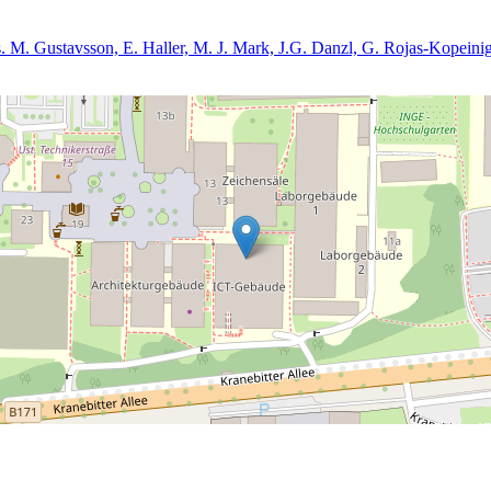
s. M. Gustavsson, E. Haller, M. J. Mark, J.G. Danzl, G. Rojas-Kopeini