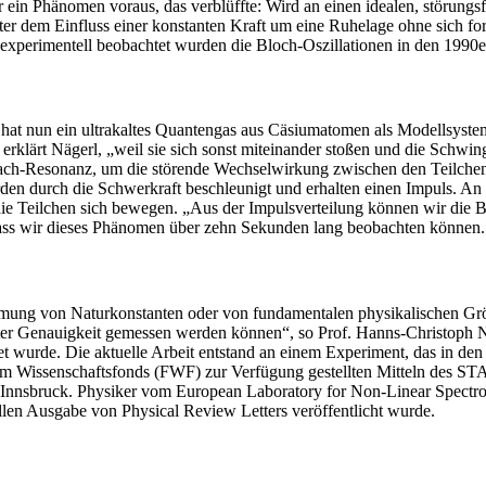
in Phänomen voraus, das verblüffte: Wird an einen idealen, störungsfr
 unter dem Einfluss einer konstanten Kraft um eine Ruhelage ohne sic
xperimentell beobachtet wurden die Bloch-Oszillationen in den 1990er-
hat nun ein ultrakaltes Quantengas aus Cäsiumatomen als Modellsystem
klärt Nägerl, „weil sie sich sonst miteinander stoßen und die Schwin
bach-Resonanz, um die störende Wechselwirkung zwischen den Teilchen z
erden durch die Schwerkraft beschleunigt und erhalten einen Impuls. 
e Teilchen sich bewegen. „Aus der Impulsverteilung können wir die Blo
ss wir dieses Phänomen über zehn Sekunden lang beobachten können. Da
ng von Naturkonstanten oder von fundamentalen physikalischen Größe
nter Genauigkeit gemessen werden können“, so Prof. Hanns-Christoph N
 wurde. Die aktuelle Arbeit entstand an einem Experiment, das in de
Wissenschaftsfonds (FWF) zur Verfügung gestellten Mitteln des STAR
ät Innsbruck. Physiker vom European Laboratory for Non-Linear Spectr
llen Ausgabe von Physical Review Letters veröffentlicht wurde.