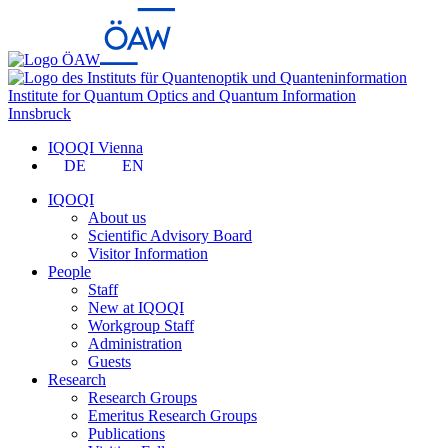
Institute for Quantum Optics and Quantum Information
Innsbruck
IQOQI Vienna
DE
EN
IQOQI
About us
Scientific Advisory Board
Visitor Information
People
Staff
New at IQOQI
Workgroup Staff
Administration
Guests
Research
Research Groups
Emeritus Research Groups
Publications