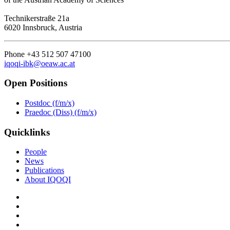
Technikerstraße 21a
6020 Innsbruck, Austria
Phone +43 512 507 47100
iqoqi-ibk@oeaw.ac.at
Open Positions
Postdoc (f/m/x)
Praedoc (Diss) (f/m/x)
Quicklinks
People
News
Publications
About IQOQI