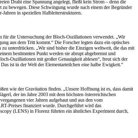
eien Draht eine Spannung angelegt, fließt kein Strom – denn die
h fort zu bewegen. Diese Schwingung wurde nach einem der Begründer
Jahren in speziellen Halbleiterstrukturen.
 für die Untersuchung der Bloch-Oszillationen verwendet. „Wir
gung aus dem Tritt kommt.“ Die Forscher legten dazu ein optisches
u unterdrücken. „Wir sind bisher die Einzigen weltweit, die das mit
An einem bestimmten Punkt werden sie abrupt abgebremst und
ch-Oszillationen mit großer Genauigkeit ablesen“, freut sich der
s ist in der Welt der Elementarteilchen eine halbe Ewigkeit.“
n wie der Gravitation finden. „Unsere Hoffnung ist es, dass damit
ägerl, der im Jahre 2003 mit dem höchsten österreichischen
n vergangenen vier Jahren aufgebaut und aus den vom
T-Preises finanziert wurde. Durchgeführt wird das
oscopy (LENS) in Florenz führten ein ähnliches Experiment durch,