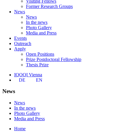
Visiting Fellows
Former Research Groups
News
News
In the news
Photo Gallery
Media and Press
Events
Outreach
Apply
Open Positions
Prize Postdoctoral Fellowship
Thesis Prize
IQOQI Vienna
DE
EN
News
News
In the news
Photo Gallery
Media and Press
Home