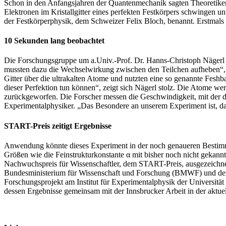
Schon in den Anfangsjahren der Quantenmechanik sagten Theoretiker e
Elektronen im Kristallgitter eines perfekten Festkörpers schwingen
der Festkörperphysik, dem Schweizer Felix Bloch, benannt. Erstmals e
10 Sekunden lang beobachtet
Die Forschungsgruppe um a.Univ.-Prof. Dr. Hanns-Christoph Nägerl 
mussten dazu die Wechselwirkung zwischen den Teilchen aufheben“, er
Gitter über die ultrakalten Atome und nutzten eine so genannte Fesh
dieser Perfektion tun können“, zeigt sich Nägerl stolz. Die Atome w
zurückgeworfen. Die Forscher messen die Geschwindigkeit, mit der di
Experimentalphysiker. „Das Besondere an unserem Experiment ist, da
START-Preis zeitigt Ergebnisse
Anwendung könnte dieses Experiment in der noch genaueren Bestimmu
Größen wie die Feinstrukturkonstante α mit bisher noch nicht gekan
Nachwuchspreis für Wissenschaftler, dem START-Preis, ausgezeichnet
Bundesministerium für Wissenschaft und Forschung (BMWF) und dem 
Forschungsprojekt am Institut für Experimentalphysik der Universit
dessen Ergebnisse gemeinsam mit der Innsbrucker Arbeit in der aktue