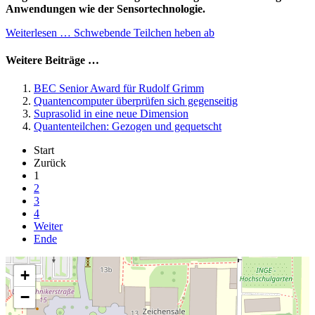
Anwendungen wie der Sensortechnologie.
Weiterlesen … Schwebende Teilchen heben ab
Weitere Beiträge …
BEC Senior Award für Rudolf Grimm
Quanten­­computer über­­prüfen sich gegen­­seitig
Suprasolid in eine neue Dimension
Quantenteilchen: Gezogen und gequetscht
Start
Zurück
1
2
3
4
Weiter
Ende
+
−