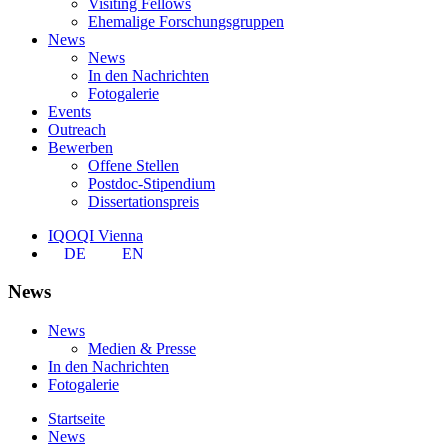
Visiting Fellows
Ehemalige Forschungsgruppen
News
News
In den Nachrichten
Fotogalerie
Events
Outreach
Bewerben
Offene Stellen
Postdoc-Stipendium
Dissertationspreis
IQOQI Vienna
DE
EN
News
News
Medien & Presse
In den Nachrichten
Fotogalerie
Startseite
News