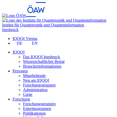
Institut für Quantenoptik und Quanteninformation
Innsbruck
IQOQI Vienna
DE
EN
IQOQI
Das IQOQI Innsbruck
Wissenschaftlicher Beirat
Besucherinformationen
Personen
Mitarbeitende
Neu am IQOQI
Forschungsgruppen
Administration
Gäste
Forschung
Forschungsgruppen
Emeritusgruppen
Publikationen