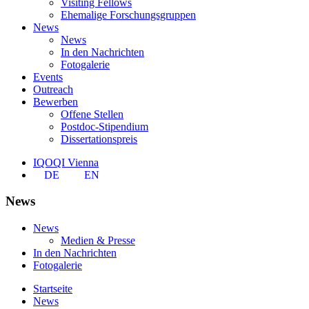
Visiting Fellows
Ehemalige Forschungsgruppen
News
News
In den Nachrichten
Fotogalerie
Events
Outreach
Bewerben
Offene Stellen
Postdoc-Stipendium
Dissertationspreis
IQOQI Vienna
DE
EN
News
News
Medien & Presse
In den Nachrichten
Fotogalerie
Startseite
News