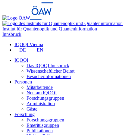
Institut für Quantenoptik und Quanteninformation
Innsbruck
IQOQI Vienna
DE
EN
IQOQI
Das IQOQI Innsbruck
Wissenschaftlicher Beirat
Besucherinformationen
Personen
Mitarbeitende
Neu am IQOQI
Forschungsgruppen
Administration
Gäste
Forschung
Forschungsgruppen
Emeritusgruppen
Publikationen