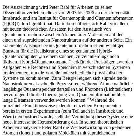
Die Auszeichnung wird Peter Rabl für Arbeiten zu seiner
Dissertation verliehen, die er von 2003 bis 2006 an der Universität
Innsbruck und am Institut für Quantenoptik und Quanteninformation
(IQOQI) durchgeführt hat. Darin beschäftigte sich Rabl vor allem
mit neuen theoretischen Ansätzen für den Austausch von
Quanteninformation zwischen Atomen oder Molekülen auf der
einen und supraleitenden Nanostrukturen auf der anderen Seite. Ein
kohärenter Austausch von Quanteninformation ist ein wichtiger
Baustein für die Realisierung eines so genannten Hybrid-
Quantencomputer. „In einem solchen, zurzeit allerdings noch
fiktiven, Hybrid-Quantencomputer“, erklärt der Preisträger, „werden
Aufgaben wie Rechnen und Speichern in verschiedenen Systemen
implementiert, um die Vorteile unterschiedlicher physikalischer
Systeme zu kombinieren. Zum Beispiel eignen sich supraleitende
Nanostrukturen als schnelle Prozessoren, während Atome natürliche
langlebige Quantenspeicher darstellen und Photonen (Lichtteilchen)
hervorragend für die Übertragung von Quanteninformation über
lange Distanzen verwendet werden können.“ Während die
prinzipielle Funktionsweise jeder der einzelnen Komponenten
bereits in ersten Experimenten (zum Teil auch in Innsbruck und
Wien) demonstriert wurde, stellt die Verbindung dieser Systeme eine
neue, interessante Herausforderung dar. In seinen theoretischen
Arbeiten analysierte Peter Rabl die Wechselwirkung von geladenen
Atomen (Ionen) und polaren Molekülen mit supraleitenden