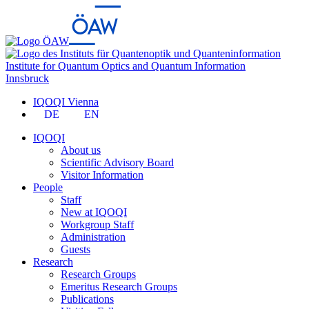
Institute for Quantum Optics and Quantum Information
Innsbruck
IQOQI Vienna
DE
EN
IQOQI
About us
Scientific Advisory Board
Visitor Information
People
Staff
New at IQOQI
Workgroup Staff
Administration
Guests
Research
Research Groups
Emeritus Research Groups
Publications