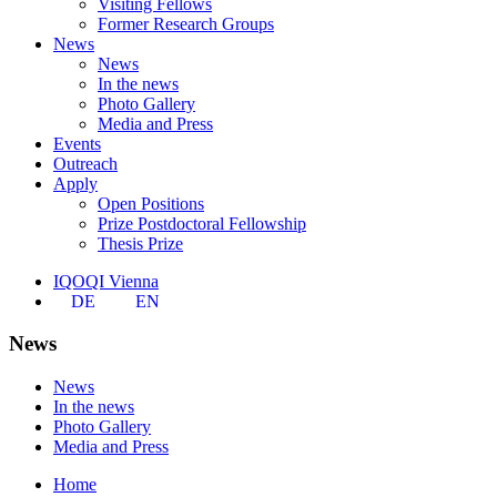
Visiting Fellows
Former Research Groups
News
News
In the news
Photo Gallery
Media and Press
Events
Outreach
Apply
Open Positions
Prize Postdoctoral Fellowship
Thesis Prize
IQOQI Vienna
DE
EN
News
News
In the news
Photo Gallery
Media and Press
Home