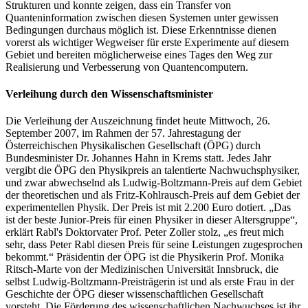
Strukturen und konnte zeigen, dass ein Transfer von
Quanteninformation zwischen diesen Systemen unter gewissen
Bedingungen durchaus möglich ist. Diese Erkenntnisse dienen
vorerst als wichtiger Wegweiser für erste Experimente auf diesem
Gebiet und bereiten möglicherweise eines Tages den Weg zur
Realisierung und Verbesserung von Quantencomputern.
Verleihung durch den Wissenschaftsminister
Die Verleihung der Auszeichnung findet heute Mittwoch, 26.
September 2007, im Rahmen der 57. Jahrestagung der
Österreichischen Physikalischen Gesellschaft (ÖPG) durch
Bundesminister Dr. Johannes Hahn in Krems statt. Jedes Jahr
vergibt die ÖPG den Physikpreis an talentierte Nachwuchsphysiker,
und zwar abwechselnd als Ludwig-Boltzmann-Preis auf dem Gebiet
der theoretischen und als Fritz-Kohlrausch-Preis auf dem Gebiet der
experimentellen Physik. Der Preis ist mit 2.200 Euro dotiert. „Das
ist der beste Junior-Preis für einen Physiker in dieser Altersgruppe“,
erklärt Rabl's Doktorvater Prof. Peter Zoller stolz, „es freut mich
sehr, dass Peter Rabl diesen Preis für seine Leistungen zugesprochen
bekommt.“ Präsidentin der ÖPG ist die Physikerin Prof. Monika
Ritsch-Marte von der Medizinischen Universität Innsbruck, die
selbst Ludwig-Boltzmann-Preisträgerin ist und als erste Frau in der
Geschichte der ÖPG dieser wissenschaftlichen Gesellschaft
vorsteht. Die Förderung des wissenschaftlichen Nachwuchses ist ihr