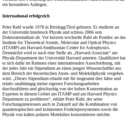
ein besonderes Anliegen.
International erfolgreich
Peter Rabl wurde 1978 in Brixlegg/Tirol geboren. Er studierte an
der Universität Innsbruck Physik und schloss 2006 sein
Doktoratsstudium ab. Vor kurzem wechselte Rabl als Postdoc an das
Institute for Theoretical Atomic, Molecular and Optical Physics
(ITAMP) am Harvard-Smithsonian Center for Astrophysics.
Demnächst wird er auch eine Stelle als „Harvard-Associate“ am
Physik-Department der Universität Harvard antreten. Qualifiziert hat
er sich dafür im Rahmen einer internationalen Ausschreibung, mit
der jedes Jahr ein Stipendium an einen jungen Wissenschaftler aus
dem Bereich der theoretischen Atom- und Molekülphysik vergeben
wird. „Dieses Stipendium erlaubt mir für insgesamt drei Jahre und
relativ unabhängig meine eigenen Forschungsarbeiten
durchzuführen und gleichzeitig von der hohen Konzentration an
Experten in diesem Gebiet am ITAMP und am Harvard Physics
Department zu profitieren“, erklärt Peter Rabl, der seine
Forschungsinteressen auch in Zukunft auf die Kombination von
quantenoptischen und kohärenten Festkörpersystemen sowie die
Physik von kalten polaren Molekülen konzentrieren möchte.