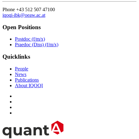
Phone +43 512 507 47100
iqoqi-ibk@oeaw.ac.at
Open Positions
Postdoc (f/m/x)
Praedoc (Diss) (f/m/x)
Quicklinks
People
News
Publications
About IQOQI