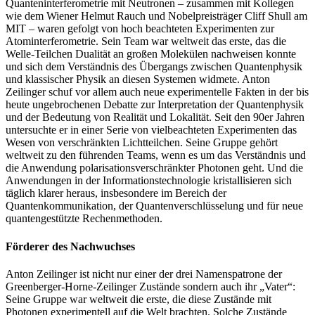
Quanteninterferometrie mit Neutronen – zusammen mit Kollegen
wie dem Wiener Helmut Rauch und Nobelpreisträger Cliff Shull am
MIT – waren gefolgt von hoch beachteten Experimenten zur
Atominterferometrie. Sein Team war weltweit das erste, das die
Welle-Teilchen Dualität an großen Molekülen nachweisen konnte
und sich dem Verständnis des Übergangs zwischen Quantenphysik
und klassischer Physik an diesen Systemen widmete. Anton
Zeilinger schuf vor allem auch neue experimentelle Fakten in der bis
heute ungebrochenen Debatte zur Interpretation der Quantenphysik
und der Bedeutung von Realität und Lokalität. Seit den 90er Jahren
untersuchte er in einer Serie von vielbeachteten Experimenten das
Wesen von verschränkten Lichtteilchen. Seine Gruppe gehört
weltweit zu den führenden Teams, wenn es um das Verständnis und
die Anwendung polarisationsverschränkter Photonen geht. Und die
Anwendungen in der Informationstechnologie kristallisieren sich
täglich klarer heraus, insbesondere im Bereich der
Quantenkommunikation, der Quantenverschlüsselung und für neue
quantengestützte Rechenmethoden.
Förderer des Nachwuchses
Anton Zeilinger ist nicht nur einer der drei Namenspatrone der
Greenberger-Horne-Zeilinger Zustände sondern auch ihr „Vater“:
Seine Gruppe war weltweit die erste, die diese Zustände mit
Photonen experimentell auf die Welt brachten. Solche Zustände