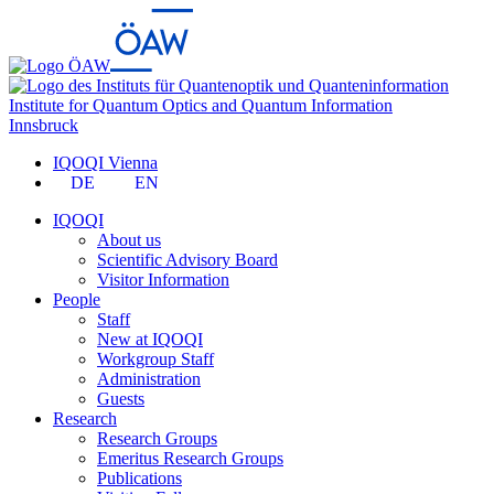
Institute for Quantum Optics and Quantum Information
Innsbruck
IQOQI Vienna
DE
EN
IQOQI
About us
Scientific Advisory Board
Visitor Information
People
Staff
New at IQOQI
Workgroup Staff
Administration
Guests
Research
Research Groups
Emeritus Research Groups
Publications