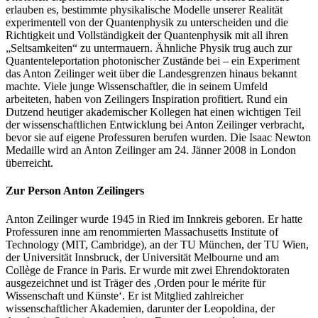
erlauben es, bestimmte physikalische Modelle unserer Realität
experimentell von der Quantenphysik zu unterscheiden und die
Richtigkeit und Vollständigkeit der Quantenphysik mit all ihren
„Seltsamkeiten“ zu untermauern. Ähnliche Physik trug auch zur
Quantenteleportation photonischer Zustände bei – ein Experiment
das Anton Zeilinger weit über die Landesgrenzen hinaus bekannt
machte. Viele junge Wissenschaftler, die in seinem Umfeld
arbeiteten, haben von Zeilingers Inspiration profitiert. Rund ein
Dutzend heutiger akademischer Kollegen hat einen wichtigen Teil
der wissenschaftlichen Entwicklung bei Anton Zeilinger verbracht,
bevor sie auf eigene Professuren berufen wurden. Die Isaac Newton
Medaille wird an Anton Zeilinger am 24. Jänner 2008 in London
überreicht.
Zur Person Anton Zeilingers
Anton Zeilinger wurde 1945 in Ried im Innkreis geboren. Er hatte
Professuren inne am renommierten Massachusetts Institute of
Technology (MIT, Cambridge), an der TU München, der TU Wien,
der Universität Innsbruck, der Universität Melbourne und am
Collège de France in Paris. Er wurde mit zwei Ehrendoktoraten
ausgezeichnet und ist Träger des ‚Orden pour le mérite für
Wissenschaft und Künste‘. Er ist Mitglied zahlreicher
wissenschaftlicher Akademien, darunter der Leopoldina, der