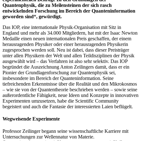
Quantenphysik, die zu Meilensteinen der sich rasch
entwickelnden Forschung im Bereich der Quanteninformation
geworden sind“, gewürdigt.
Das IOP, eine internationale Physik-Organisation mit Sitz in
England und mehr als 34.000 Mitgliedern, hat mit der Isaac Newton
Medaille einen neuen internationalen Preis geschaffen, der einem
herausragenden Physiker oder einer herausragenden Physikerin
zugesprochen werden soll. Neu ist dabei, dass dieser Preisträger
unter allen Physikern der Welt und allen Teildisziplinen der Physik
ausgewählt wird – das Verfahren ist also sehr selektiv. Das IOP
begründet die Auszeichnung Anton Zeilingers damit, dass er ein
Pionier der Grundlagenforschung zur Quantenphysik sei,
insbesondere im Bereich der Quanteninformation. Seine
tiefreichenden Erkenntnisse über die Realität und den Mikrokosmos
– wie sie von der Quantentheorie beschrieben werden – sowie seine
außerordentliche Fähigkeit, neue Ideen und Konzepte in innovativen
Experimenten umzusetzen, habe die Scientific Community
begeistert und auch die Fantasie der interessierten Laien beflügelt.
Wegweisende Experimente
Professor Zeilinger begann seine wissenschaftliche Karriere mit
Untersuchungen zur Wellennatur von Materie.