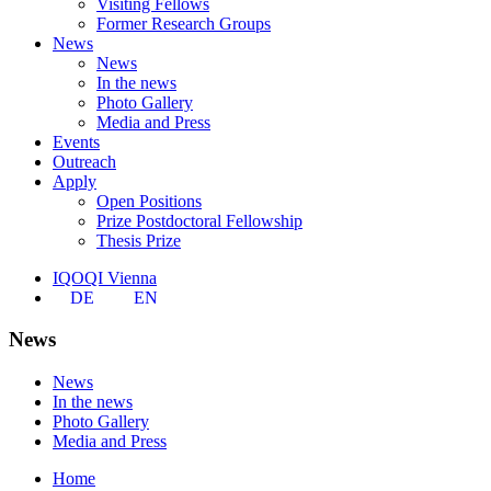
Visiting Fellows
Former Research Groups
News
News
In the news
Photo Gallery
Media and Press
Events
Outreach
Apply
Open Positions
Prize Postdoctoral Fellowship
Thesis Prize
IQOQI Vienna
DE
EN
News
News
In the news
Photo Gallery
Media and Press
Home