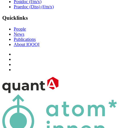
Postdoc (f/m/x)
Praedoc (Diss) (f/m/x)
Quicklinks
People
News
Publications
About IQOQI