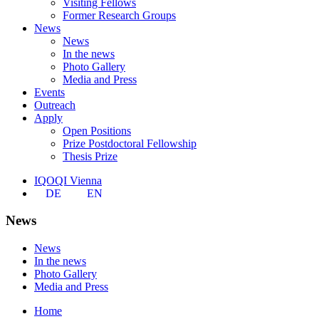
Visiting Fellows
Former Research Groups
News
News
In the news
Photo Gallery
Media and Press
Events
Outreach
Apply
Open Positions
Prize Postdoctoral Fellowship
Thesis Prize
IQOQI Vienna
DE
EN
News
News
In the news
Photo Gallery
Media and Press
Home