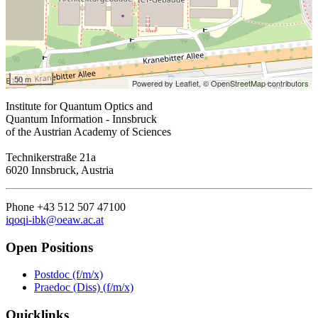
50 m
Powered by Leaflet,
© OpenStreetMap contributors
Institute for Quantum Optics and
Quantum Information - Innsbruck
of the Austrian Academy of Sciences
Technikerstraße 21a
6020 Innsbruck, Austria
Phone +43 512 507 47100
iqoqi-ibk@oeaw.ac.at
Open Positions
Postdoc (f/m/x)
Praedoc (Diss) (f/m/x)
Quicklinks