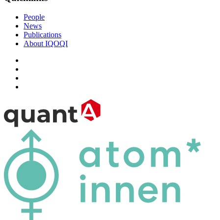
People
News
Publications
About IQOQI