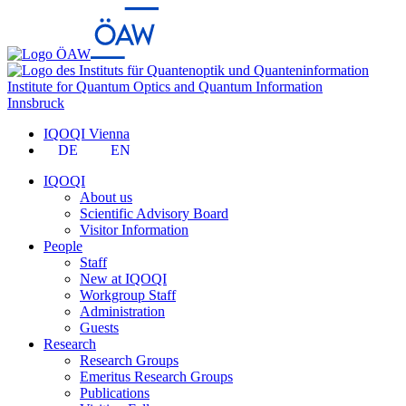
Institute for Quantum Optics and Quantum Information
Innsbruck
IQOQI Vienna
DE
EN
IQOQI
About us
Scientific Advisory Board
Visitor Information
People
Staff
New at IQOQI
Workgroup Staff
Administration
Guests
Research
Research Groups
Emeritus Research Groups
Publications