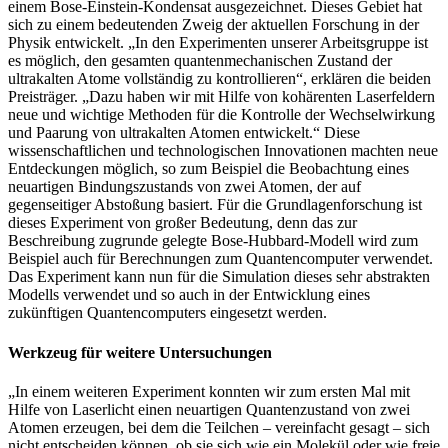
einem Bose-Einstein-Kondensat ausgezeichnet. Dieses Gebiet hat
sich zu einem bedeutenden Zweig der aktuellen Forschung in der
Physik entwickelt. „In den Experimenten unserer Arbeitsgruppe ist
es möglich, den gesamten quantenmechanischen Zustand der
ultrakalten Atome vollständig zu kontrollieren“, erklären die beiden
Preisträger. „Dazu haben wir mit Hilfe von kohärenten Laserfeldern
neue und wichtige Methoden für die Kontrolle der Wechselwirkung
und Paarung von ultrakalten Atomen entwickelt.“ Diese
wissenschaftlichen und technologischen Innovationen machten neue
Entdeckungen möglich, so zum Beispiel die Beobachtung eines
neuartigen Bindungszustands von zwei Atomen, der auf
gegenseitiger Abstoßung basiert. Für die Grundlagenforschung ist
dieses Experiment von großer Bedeutung, denn das zur
Beschreibung zugrunde gelegte Bose-Hubbard-Modell wird zum
Beispiel auch für Berechnungen zum Quantencomputer verwendet.
Das Experiment kann nun für die Simulation dieses sehr abstrakten
Modells verwendet und so auch in der Entwicklung eines
zukünftigen Quantencomputers eingesetzt werden.
Werkzeug für weitere Untersuchungen
„In einem weiteren Experiment konnten wir zum ersten Mal mit
Hilfe von Laserlicht einen neuartigen Quantenzustand von zwei
Atomen erzeugen, bei dem die Teilchen – vereinfacht gesagt – sich
nicht entscheiden können, ob sie sich wie ein Molekül oder wie freie