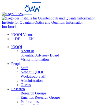
Institute for Quantum Optics and Quantum Information
Innsbruck
IQOQI Vienna
DE
EN
IQOQI
About us
Scientific Advisory Board
Visitor Information
People
Staff
New at IQOQI
Workgroup Staff
Administration
Guests
Research
Research Groups
Emeritus Research Groups
Publications