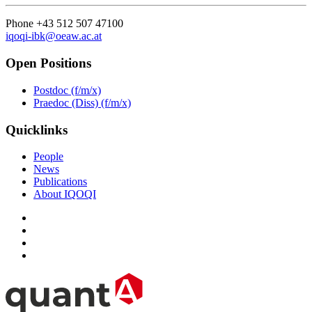
Phone +43 512 507 47100
iqoqi-ibk@oeaw.ac.at
Open Positions
Postdoc (f/m/x)
Praedoc (Diss) (f/m/x)
Quicklinks
People
News
Publications
About IQOQI