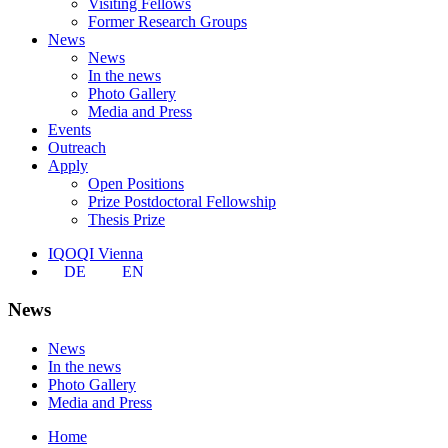
Visiting Fellows
Former Research Groups
News
News
In the news
Photo Gallery
Media and Press
Events
Outreach
Apply
Open Positions
Prize Postdoctoral Fellowship
Thesis Prize
IQOQI Vienna
DE
EN
News
News
In the news
Photo Gallery
Media and Press
Home