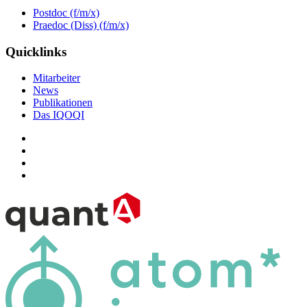
Postdoc (f/m/x)
Praedoc (Diss) (f/m/x)
Quicklinks
Mitarbeiter
News
Publikationen
Das IQOQI