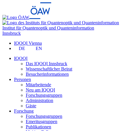
Institut für Quantenoptik und Quanteninformation
Innsbruck
IQOQI Vienna
DE
EN
IQOQI
Das IQOQI Innsbruck
Wissenschaftlicher Beirat
Besucherinformationen
Personen
Mitarbeitende
Neu am IQOQI
Forschungsgruppen
Administration
Gäste
Forschung
Forschungsgruppen
Emeritusgruppen
Publikationen