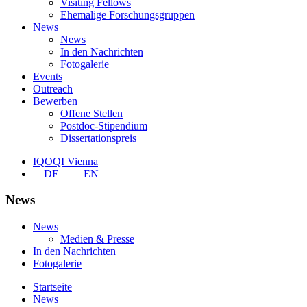
Visiting Fellows
Ehemalige Forschungsgruppen
News
News
In den Nachrichten
Fotogalerie
Events
Outreach
Bewerben
Offene Stellen
Postdoc-Stipendium
Dissertationspreis
IQOQI Vienna
DE
EN
News
News
Medien & Presse
In den Nachrichten
Fotogalerie
Startseite
News