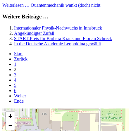
Weiterlesen … Quantenmechanik wankt (doch) nicht
Weitere Beiträge …
Internationaler Physik-Nachwuchs in Innsbruck
Angekündigter Zufall
START-Preis für Barbara Kraus und Florian Schreck
In die Deutsche Akademie Leopoldina gewählt
Start
Zurück
1
2
3
4
5
6
Weiter
Ende
+
−